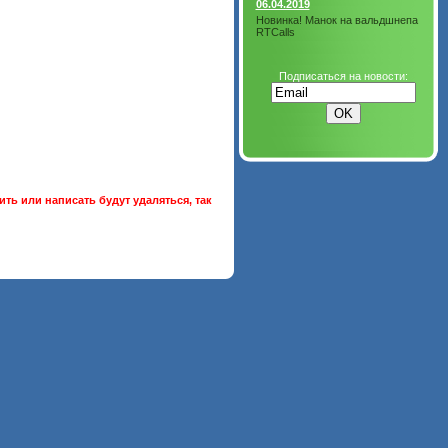
06.04.2019
Новинка! Манок на вальдшнепа
RTCalls
Подписаться на новости:
ть или написать будут удаляться, так