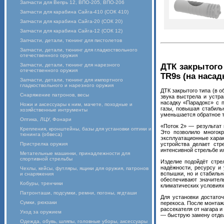
Запчасти для Вепрь 12, ВПО-205, ВПО-206
Запчасти для карабина Сайга-410 (СОК 410)
Запчасти для карабина Сайга-20 (СОК 20)
Запчасти для карабина Сайга-12 (СОК 12)
Запчасти, детали, тюнинг для пистолетов
Запчасти, детали, тюнинг для гладкоствольного
отечественного оружия
ДТК закрытого 
Запчасти, детали, тюнинг для нарезного
отечественного оружия
TR9s (на насад
Запчасти, детали, тюнинг для импортного
гладкоствольного и нарезного оружия
ДТК закрытого типа (в 
Снаряжение патронов, весы
звука выстрела и устр
насадку «Парадокс» с 
Ножи и аксессуары к ним, мачете, походные и
газы, повышая стабиль
хозяйственные интрументы
уменьшается обратное т
Оптика, ЛЦУ, Фонари
«Поток 2» — результат 
Крепления, кронштейны, базы для установки оптики и
Это позволило многокр
тюнинга (обвеса)
эксплуатационные харак
Пристрелка оружия
устройства делает стр
интенсивной стрельбе и
Метательные машинки, принадлежности для
спортивной стрельбы
Изделие подойдёт стре
надёжности, ресурсу и
Чехлы, кейсы, футляры, ящики для оружия, патронов
вспышки, но и стабиль
и снаряжения
обеспечивают значител
Кобуры, тренчики
климатических условиях
Патронташи, подсумки, ремни, погоны, ягдташи
Для установки достато
Сумки, рюкзаки
перекоса. После монтаж
рассекателя от нагара 
Уход за оружием
— быструю замену отдел
Одежда, обувь, шляпы, головные уборы, аксессуары