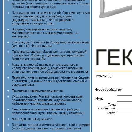
духовые (классические), охотничьи горны и трубы,
свистки, ошейники для собак
Чучела для охоты на уток, гусей, боровую, луговую
и водоплавающую дичь, голубей, ворон
(подсадные, манковые). Фото профили и
воздушные змеи для охоты.
Засидки, маскировочные сети, палатки,
маскировочные костюмы и другие средства
маскировки
Камеры для слежения (наблюдения) за животными
(для охоты). Фотоловушки.
Пристрелка оружия. Лазерные патроны холодной
пристрелки. Станки и подставки для пристрелки.
Мишени для стрельбы.
Макеты массогабаритные огнестрельного и
холодного оружия (ММГ), армейская амуниция,
снаряжение, военное обмундирование и раритеты
Отзывы (0):
Лыжи охотничьи промысловые лесные и рыбацкие,
снегоступы, лыжные палки и крепления, смазка и
смола для лыж
Новое сообщение:
Приманки и прикормки охотничьи
Уход за оружием. Чистка, смазка, консервация,
Имя:
восстановление, проверка. Оружейное масло,
наборы для чистки, фальшпатроны.
Тема
сообщения:
Снаряжение охотничьих патронов (приборы,
приспособления, пули, гильзы, пыжи, наклейки)
Текст:
Весы для охоты и рыбалки.
Запчасти, детали и комплектующие, тюнинг оружия
(огнестрельного, газового и травматического)