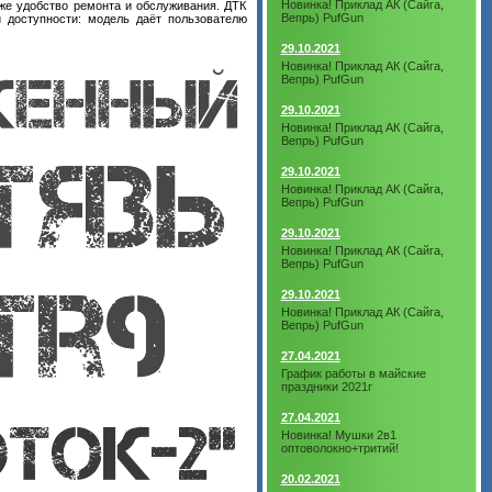
Новинка! Приклад АК (Сайга,
кже удобство ремонта и обслуживания. ДТК
Вепрь) PufGun
 доступности: модель даёт пользователю
29.10.2021
Новинка! Приклад АК (Сайга,
Вепрь) PufGun
29.10.2021
Новинка! Приклад АК (Сайга,
Вепрь) PufGun
29.10.2021
Новинка! Приклад АК (Сайга,
Вепрь) PufGun
29.10.2021
Новинка! Приклад АК (Сайга,
Вепрь) PufGun
29.10.2021
Новинка! Приклад АК (Сайга,
Вепрь) PufGun
27.04.2021
График работы в майские
праздники 2021г
27.04.2021
Новинка! Мушки 2в1
оптоволокно+тритий!
20.02.2021