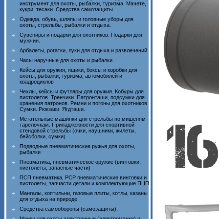
инструмент для охоты, рыбалки, туризма. Мачете,
кукри, тесаки. Средства самозащиты.
Одежда, обувь, шляпы и головные уборы для
охоты, стрельбы, рыбалки и отдыха.
Сувениры и подарки для охотников. Подарки для
мужчин.
Арбалеты, рогатки, луки для отдыха и развлечений
Часы наручные для охоты и рыбалки
Кейсы для оружия, ящики, боксы и коробки для
охоты, рыбалки, туризма, автомобилей и
квадроциклов
Чехлы, кейсы и футляры для оружия. Кобуры для
пистолетов. Тренчики. Патронташи, подсумки для
хранения патронов. Ремни и погоны для охотников.
Сумки. Рюкзаки. Ягдташи.
Метательные машинки для стрельбы по мишеням-
тарелочкам. Принадлежности для спортивной
стендовой стрельбы (очки, наушники, жилеты,
бейсболки, сумки)
Подводные пневматические ружья для охоты,
рыбалки
Пневматика, пневматическое оружие (винтовки,
пистолеты, запасные части)
ПСП пневматика, PCP пневматические винтовки и
пистолеты, запчасти детали и комплектующие ПЦП
Мангалы, коптильни, газовые плиты, котлы, казаны
для отдыха на природе
Средства самообороны (самозащиты).
Манки для охоты электронные (электроманки) и