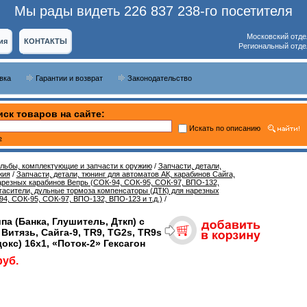
Мы рады видеть 226 837 238-го посетителя
Московский отде
ия
КОНТАКТЫ
Региональный отде
вка
Гарантии и возврат
Законодательство
ск товаров на сайте:
Искать по описанию
ь
ельбы, комплектующие и запчасти к оружию
/
Запчасти, детали,
жия
/
Запчасти, детали, тюнинг для автоматов АК, карабинов Сайга,
арезных карабинов Вепрь (СОК-94, СОК-95, СОК-97, ВПО-132,
асители, дульные тормоза компенсаторы (ДТК) для нарезных
4, СОК-95, СОК-97, ВПО-132, ВПО-123 и т.д.)
/
па (Банка, Глушитель, Дткп) с
Витязь, Сайга-9, TR9, TG2s, TR9s
окс) 16x1, «Поток-2» Гексагон
руб.