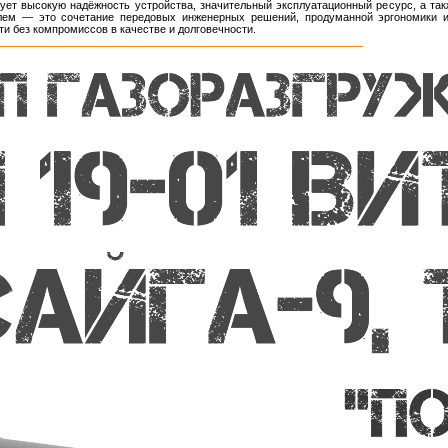
ует высокую надёжность устройства, значительный эксплуатационный ресурс, а та
лем — это сочетание передовых инженерных решений, продуманной эргономики и
 без компромиссов в качестве и долговечности.