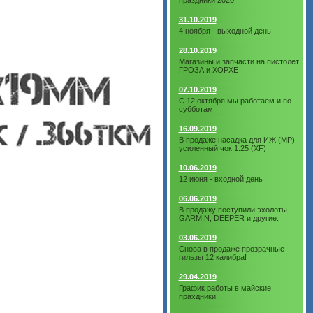
праздники 2020
31.10.2019
4 ноября - выходной день
28.10.2019
Магазины и запчасти на пистолет
ГРОЗА и ХОРХЕ
07.10.2019
С 12 октября мы работаем и по
субботам!
16.09.2019
В продаже насадка для ИЖ (МР)
усиленный чок 1.25 (XF)
10.06.2019
12 июня - входной день
06.06.2019
В продажу поступили эхолоты
GARMIN, DEEPER и другие.
03.06.2019
Снова в продаже прозрачные
гильзы 12 калибра!
29.04.2019
График работы в майские
прахдники