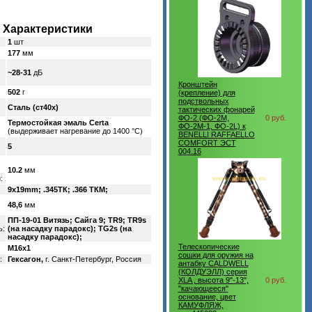
Характеристики
1
шт
177
мм
~28-31
дБ
Кронштейн
502
г
(крепление) для
подствольных
Сталь (ст40х)
тактических фонарей
ФО-2 (ФО-2М,
0 руб.
Термостойкая эмаль Certa
ФО-2М-1, ФО-2L) к
(выдерживает нагревание до 1400 °C)
BENELLI RAFFAELLO
COMFORT ЭСТ
5
004.16
10.2
мм
:
9x19mm; .345ТК; .366 ТКМ;
48,6
мм
ПП-19-01 Витязь; Сайга 9; TR9; TR9s
ь:
(на насадку парадокс); TG2s (на
насадку парадокс);
Телескопические
M16x1
сошки для оружия на
:
Гексагон,
г. Санкт-Петербург, Россия
антабку CALDWELL
(КОЛДУЭЛЛ) серия
XLA , высота 9"-13",
0 руб.
"качающееся"
основание, цвет
КАМУФЛЯЖ,