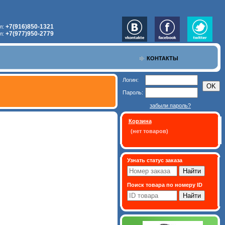
+7(916)850-1321
л:
+7(977)950-2779
л:
КОНТАКТЫ
Логин:
Пароль:
забыли пароль?
Корзина
(нет товаров)
Узнать статус заказа
Поиск товара по номеру ID