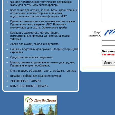
Фонари подствольные тактические оружейные.
Фары для охоты. Армейские фонари.
Крепления для оптики, кольца, базы, кронштейны к
оптическим, коллиматорным прицелам,
подствольным тактическим фонарям, ЛЦУ
Прицелы оптические и коллиматорые для оружия.
Прицелы ночного видения. ЛЦУ. Бинокли и
монокуляры для охоты. Зрительные трубы.
Код с
Компасы, барометры, метеостанции,
картинки:
измерительные приборы для охоты, рыбалки,
туризма
Лодки для охоты, рыбалки и туризма
Сошки и подставки для оружия. Опоры (упоры) для
Внимани
стрельбы.
как не я
Средства для поиска подранков.
Мушки, целики и прицельные планки для оружия.
Прицельные приспособления.
Книги и видео об оружии, охоте, рыбалке, туризме
Шкафы и сейфы для хранения оружия
УЦЕНЕННЫЕ ТОВАРЫ
КОМИССИОННЫЕ ТОВАРЫ