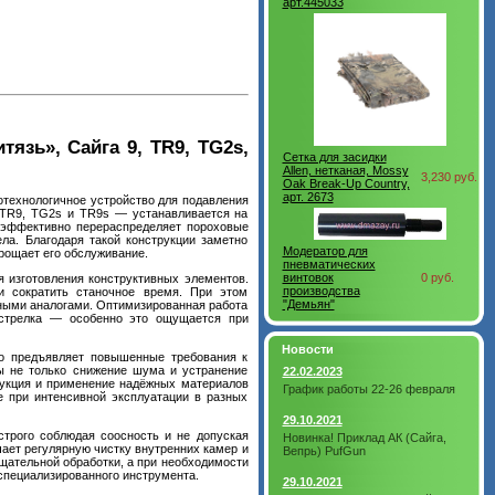
арт.445033
язь», Сайга 9, TR9, TG2s,
Сетка для засидки
Allen, нетканая, Mossy
3,230 руб.
Oak Break-Up Country,
арт. 2673
котехнологичное устройство для подавления
 TR9, TG2s и TR9s — устанавливается на
н эффективно перераспределяет пороховые
ла. Благодаря такой конструкции заметно
Модератор для
рощает его обслуживание.
пневматических
винтовок
0 руб.
я изготовления конструктивных элементов.
производства
 и сократить станочное время. При этом
"Демьян"
жными аналогами. Оптимизированная работа
а стрелка — особенно это ощущается при
Новости
то предъявляет повышенные требования к
ны не только снижение шума и устранение
22.02.2023
рукция и применение надёжных материалов
График работы 22-26 февраля
е при интенсивной эксплуатации в разных
29.10.2021
строго соблюдая соосность и не допуская
Новинка! Приклад АК (Сайга,
ает регулярную чистку внутренних камер и
Вепрь) PufGun
тщательной обработки, а при необходимости
специализированного инструмента.
29.10.2021