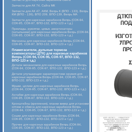
Запчасти для АК 74, Сайга МК
Запчасти для АК 47, АКМ, Вепрь К (ВПО - 133), Вепрь
КМ (ВПО - 136), ВПО 209, ВПО-139, Вепрь МА
Запчасти для нарезных карабинов Вепрь (СОК-94,
СОК-95, СОК-97, ВПО-132, ВПО-123 и т.д.)
Приклады, рукоятки, цевья, амортизаторы
(затыльники) для нарезных карабинов Вепрь (СОК-94,
СОК-95, СОК-97, ВПО-132, ВПО-123 и т.д.)
Магазины для нарезных карабинов Вепрь (СОК-94,
СОК-95, СОК-97, ВПО-132, ВПО-123 и т.д.)
Пламегасители, дульные тормоза
компенсаторы (ДТК) для нарезных карабинов
Вепрь (СОК-94, СОК-95, СОК-97, ВПО-132,
ВПО-123 и т.д.)
Детали механизмов для нарезных карабинов Вепрь
(СОК-94, СОК-95, СОК-97, ВПО-132, ВПО-123 и т.д.)
Детали улучшающие характеристики оружия для
нарезных карабинов Вепрь (СОК-94, СОК-95, СОК-97,
ВПО-132, ВПО-123 и т.д.)
Мушки, целики для нарезных карабинов Вепрь
(СОК-94, СОК-95, СОК-97, ВПО-132, ВПО-123 и т.д.)
Антабки для нарезных карабинов Вепрь (СОК-94,
СОК-95, СОК-97, ВПО-132, ВПО-123 и т.д.)
Кронштейны (крепления), планки вивер для установки
оптики и обвеса для нарезных карабинов Вепрь
(СОК-94, СОК-95, СОК-97, ВПО-132, ВПО-123 и т.д.)
Сошки для нарезных карабинов Вепрь (СОК-94,
СОК-95, СОК-97, ВПО-132, ВПО-123 и т.д.)
Прочее для нарезных карабинов Вепрь (СОК-94,
СОК-95, СОК-97, ВПО-132, ВПО-123 и т.д.)