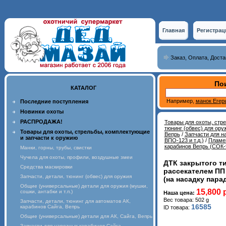
Главная
Регистрац
Заказ, Оплата, Доста
Пои
КАТАЛОГ
Например,
манок Егер
Последние поступления
Новинки охоты
РАСПРОДАЖА!
Товары для охоты, стр
тюнинг (обвес) для ору
Товары для охоты, стрельбы, комплектующие
Вепрь
/
Запчасти для н
и запчасти к оружию
ВПО-123 и т.д.)
/
Пламег
карабинов Вепрь (СОК-9
Манки, горны, трубы, свистки
Чучела для охоты, профили, воздушные змеи
ДТК закрытого ти
Средства маскировки
рассекателем ПП 
Запчасти, детали, тюнинг (обвес) для оружия
(на насадку парад
Общие (универсальные) детали для оружия (мушки,
15,800 
сошки, антабки и т.п.)
Наша цена:
Вес товара: 502 g
Запчасти, детали, тюнинг для автоматов АК,
16585
карабинов Сайга, Вепрь
ID товара:
Общие (универсальные) детали для АК, Сайга, Вепрь
Запчасти для нарезных карабинов Сайга