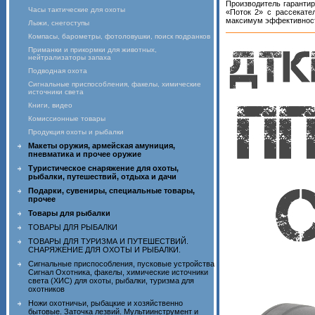
Производитель гарантир
Часы тактические для охоты
«Поток 2» с рассекате
максимум эффективности
Лыжи, снегоступы
Компасы, барометры, фотоловушки, поиск подранков
Приманки и прикормки для животных,
нейтрализаторы запаха
Подводная охота
Сигнальные приспособления, факелы, химические
источники света
Книги, видео
Комиссионные товары
Продукция охоты и рыбалки
Макеты оружия, армейская амуниция,
пневматика и прочее оружие
Туристическое снаряжение для охоты,
рыбалки, путешествий, отдыха и дачи
Подарки, сувениры, специальные товары,
прочее
Товары для рыбалки
ТОВАРЫ ДЛЯ РЫБАЛКИ
ТОВАРЫ ДЛЯ ТУРИЗМА И ПУТЕШЕСТВИЙ.
СНАРЯЖЕНИЕ ДЛЯ ОХОТЫ И РЫБАЛКИ.
Сигнальные приспособления, пусковые устройства
Сигнал Охотника, факелы, химические источники
света (ХИС) для охоты, рыбалки, туризма для
охотников
Ножи охотничьи, рыбацкие и хозяйственно
бытовые. Заточка лезвий. Мультиинструмент и