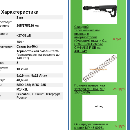
Характеристики
1
шт
 заходит
длиняет
305/175/130
мм
Складной
телескопический
ового
приклад с
~27-32
дБ
амортизатором
0 руб.
(буфером) отдачи GL-
754
г
CORE Fab-Defense
товления:
Сталь (ст40х)
CM4-AKS P SB на
Термостойкая эмаль Certa
АКС-74У
(выдерживает нагревание до
1400 °C)
мер:
8
дного
10.2
мм
:
9x19mm; 9х22 Altay
тр:
48,6
мм
ь:
ВПО-185; ВПО-285
Пружина возвратная
затвора MP-153 (MP
240 руб.
M14x1L
153)(3759)
Гексагон,
г. Санкт-Петербург,
:
Россия
Ось предохранителя и
150 руб.
кнопки МР-43 00761