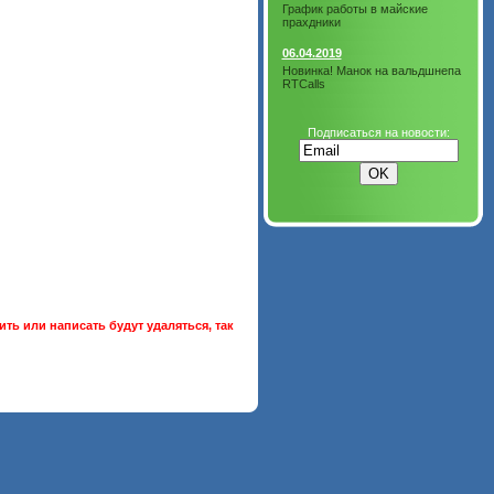
График работы в майские
прахдники
06.04.2019
Новинка! Манок на вальдшнепа
RTCalls
Подписаться на новости:
ть или написать будут удаляться, так