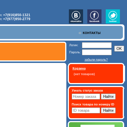
+7(916)850-1321
л:
+7(977)950-2779
л:
КОНТАКТЫ
Логин:
Пароль:
забыли пароль?
Корзина
(нет товаров)
Узнать статус заказа
Поиск товара по номеру ID