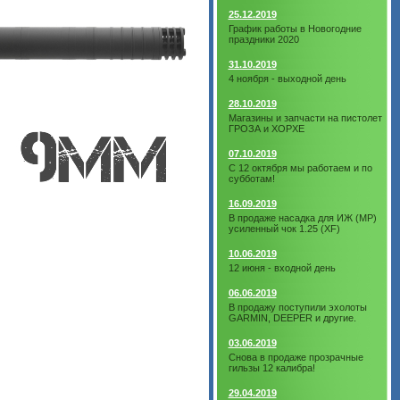
25.12.2019
График работы в Новогодние
праздники 2020
31.10.2019
4 ноября - выходной день
28.10.2019
Магазины и запчасти на пистолет
ГРОЗА и ХОРХЕ
07.10.2019
С 12 октября мы работаем и по
субботам!
16.09.2019
В продаже насадка для ИЖ (МР)
усиленный чок 1.25 (XF)
10.06.2019
12 июня - входной день
06.06.2019
В продажу поступили эхолоты
GARMIN, DEEPER и другие.
03.06.2019
Снова в продаже прозрачные
гильзы 12 калибра!
29.04.2019