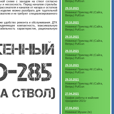
Вепрь) PufGun
ьной схеме с заходом на ствол согласно
ы и несоосность. Перед началом стрельбы
ассекателя и каналов от нагара и остатков
29.10.2021
и изделие можно разобрать для тщательной
Новинка! Приклад АК (Сайга,
ователю и не требуют специализированного
Вепрь) PufGun
29.10.2021
кже удобство ремонта и обслуживания. ДТК
единяющее компактность, максимальную
Новинка! Приклад АК (Сайга,
абильность характеристик, рациональную
Вепрь) PufGun
29.10.2021
Новинка! Приклад АК (Сайга,
Вепрь) PufGun
29.10.2021
Новинка! Приклад АК (Сайга,
Вепрь) PufGun
29.10.2021
Новинка! Приклад АК (Сайга,
Вепрь) PufGun
29.10.2021
Новинка! Приклад АК (Сайга,
Вепрь) PufGun
27.04.2021
График работы в майские
праздники 2021г
27.04.2021
Новинка! Мушки 2в1