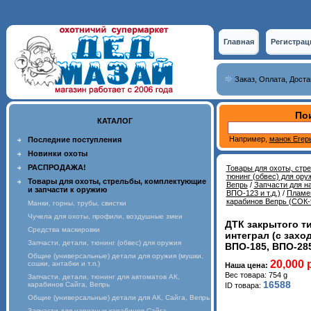
Главная
Регистрац
Заказ, Оплата, Доста
Пои
КАТАЛОГ
Например,
манок Егер
Последние поступления
Новинки охоты
РАСПРОДАЖА!
Товары для охоты, стр
тюнинг (обвес) для ору
Товары для охоты, стрельбы, комплектующие
Вепрь
/
Запчасти для н
и запчасти к оружию
ВПО-123 и т.д.)
/
Пламег
карабинов Вепрь (СОК-9
Манки, горны, трубы, свистки
Чучела для охоты, профили, воздушные змеи
ДТК закрытого ти
Средства маскировки
интеграл (с захо
Запчасти, детали, тюнинг (обвес) для оружия
ВПО-185, ВПО-285
Общие (универсальные) детали для оружия (мушки,
20,000 
сошки, антабки и т.п.)
Наша цена:
Вес товара: 754 g
Запчасти, детали, тюнинг для автоматов АК,
16588
карабинов Сайга, Вепрь
ID товара:
Общие (универсальные) детали для АК, Сайга, Вепрь
Запчасти для нарезных карабинов Сайга