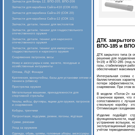
Запчасти для Вепрь 12, ВПО-205, ВПО-206
Запчасти для карабина Сайга-410 (СОК 410)
Запчасти для карабина Сайга-20 (СОК 20)
Запчасти для карабина Сайга-12 (СОК 12)
Запчасти, детали, тюнинг для пистолетов
Запчасти, детали, тюнинг для гладкоствольного
отечественного оружия
ДТК закрытого
Запчасти, детали, тюнинг для нарезного
отечественного оружия
ВПО‑185 и ВПО‑
Запчасти, детали, тюнинг для импортного
гладкоствольного и нарезного оружия
ДТК закрытого типа (в 
Снаряжение патронов, весы
решение для подавления
9×19) и ВПО‑285 (под п
Ножи и аксессуары к ним, мачете, походные и
газы, стабилизируя раб
хозяйственные интрументы
обеспечивает максималь
Оптика, ЛЦУ, Фонари
Интегральная схема с
Крепления, кронштейны, базы для установки оптики и
баллистических характе
тюнинга (обвеса)
потери эффективности,
Пристрелка оружия
снаряжении. При этом в
Метательные машинки, принадлежности для
В модели «Поток‑2» ка
спортивной стрельбы
станочное время, что 
сопоставимого с лучши
Чехлы, кейсы, футляры, ящики для оружия, патронов
ствольную коробку: э
и снаряжения
Оптимизация газодинами
Кобуры, тренчики
Изделие подойдёт ст
Патронташи, подсумки, ремни, погоны, ягдташи
функциональности, надё
Сумки, рюкзаки
устранение вспышки, н
эксплуатационный ресур
Уход за оружием
учётом термодинамическ
Одежда, обувь, шляпы, головные уборы, аксессуары