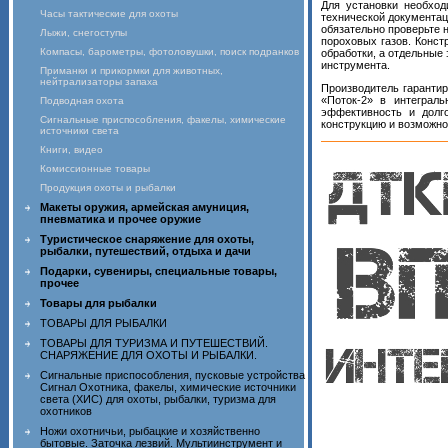
Для установки необход
Часы тактические для охоты
технической документа
обязательно проверьте 
Лыжи, снегоступы
пороховых газов. Конст
Компасы, барометры, фотоловушки, поиск подранков
обработки, а отдельные
инструмента.
Приманки и прикормки для животных,
нейтрализаторы запаха
Производитель гарантир
«Поток‑2» в интеграл
Подводная охота
эффективность и долго
Сигнальные приспособления, факелы, химические
конструкцию и возможно
источники света
Книги, видео
Комиссионные товары
Продукция охоты и рыбалки
Макеты оружия, армейская амуниция,
пневматика и прочее оружие
Туристическое снаряжение для охоты,
рыбалки, путешествий, отдыха и дачи
Подарки, сувениры, специальные товары,
прочее
Товары для рыбалки
ТОВАРЫ ДЛЯ РЫБАЛКИ
ТОВАРЫ ДЛЯ ТУРИЗМА И ПУТЕШЕСТВИЙ.
СНАРЯЖЕНИЕ ДЛЯ ОХОТЫ И РЫБАЛКИ.
Сигнальные приспособления, пусковые устройства
Сигнал Охотника, факелы, химические источники
света (ХИС) для охоты, рыбалки, туризма для
охотников
Ножи охотничьи, рыбацкие и хозяйственно
бытовые. Заточка лезвий. Мультиинструмент и