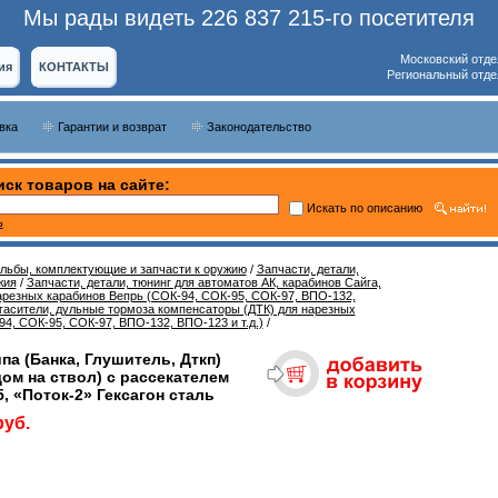
Мы рады видеть 226 837 215-го посетителя
Московский отде
ия
КОНТАКТЫ
Региональный отде
вка
Гарантии и возврат
Законодательство
ск товаров на сайте:
Искать по описанию
ь
ельбы, комплектующие и запчасти к оружию
/
Запчасти, детали,
жия
/
Запчасти, детали, тюнинг для автоматов АК, карабинов Сайга,
арезных карабинов Вепрь (СОК-94, СОК-95, СОК-97, ВПО-132,
асители, дульные тормоза компенсаторы (ДТК) для нарезных
4, СОК-95, СОК-97, ВПО-132, ВПО-123 и т.д.)
/
па (Банка, Глушитель, Дткп)
дом на ствол) с рассекателем
, «Поток-2» Гексагон сталь
руб.