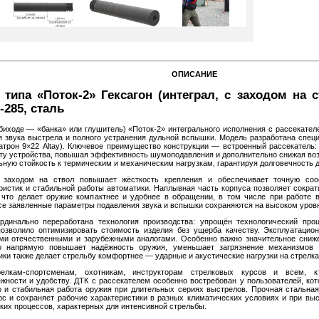
ОПИСАНИЕ
 типа «Поток‑2» Гексагон (интеграл, с заходом на 
285, сталь
обиходе — «банка» или глушитель) «Поток‑2» интегрального исполнения с рассекател
 звука выстрела и полного устранения дульной вспышки. Модель разработана спец
атрон 9×22 Altay). Ключевое преимущество конструкции — встроенный рассекатель
оту устройства, повышая эффективность шумоподавления и дополнительно снижая воз
ную стойкость к термическим и механическим нагрузкам, гарантируя долговечность д
 заходом на ствол повышает жёсткость крепления и обеспечивает точную соо
ристик и стабильной работы автоматики. Наплывная часть корпуса позволяет сократ
 что делает оружие компактнее и удобнее в обращении, в том числе при работе 
се заявленные параметры подавления звука и вспышки сохраняются на высоком уров
рдинально переработана технология производства: упрощён технологический про
позволило оптимизировать стоимость изделия без ущерба качеству. Эксплуатацио
ми отечественными и зарубежными аналогами. Особенно важно значительное сниже
то напрямую повышает надёжность оружия, уменьшает загрязнение механизмов 
ки также делает стрельбу комфортнее — ударные и акустические нагрузки на стрелк
релкам‑спортсменам, охотникам, инструкторам стрелковых курсов и всем, 
жности и удобству. ДТК с рассекателем особенно востребован у пользователей, ко
о и стабильная работа оружия при длительных сериях выстрелов. Прочная стальная
с и сохраняет рабочие характеристики в разных климатических условиях и при вы
их процессов, характерных для интенсивной стрельбы.