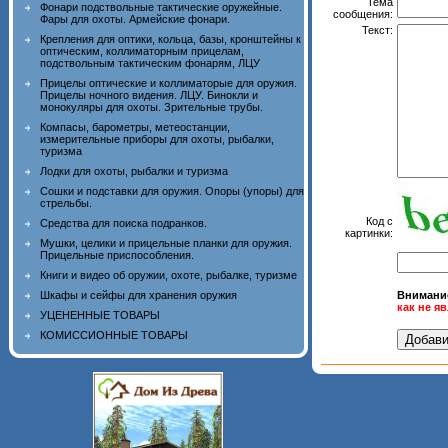
Тема
Фонари подствольные тактические оружейные.
сообщения:
Фары для охоты. Армейские фонари.
Текст:
Крепления для оптики, кольца, базы, кронштейны к
оптическим, коллиматорным прицелам,
подствольным тактическим фонарям, ЛЦУ
Прицелы оптические и коллиматорые для оружия.
Прицелы ночного видения. ЛЦУ. Бинокли и
монокуляры для охоты. Зрительные трубы.
Компасы, барометры, метеостанции,
измерительные приборы для охоты, рыбалки,
туризма
Лодки для охоты, рыбалки и туризма
Сошки и подставки для оружия. Опоры (упоры) для
стрельбы.
Код с
Средства для поиска подранков.
картинки:
Мушки, целики и прицельные планки для оружия.
Прицельные приспособления.
Книги и видео об оружии, охоте, рыбалке, туризме
Шкафы и сейфы для хранения оружия
Внимани
как не я
УЦЕНЕННЫЕ ТОВАРЫ
КОМИССИОННЫЕ ТОВАРЫ