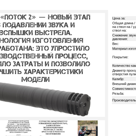
Цена за:
Общая длина /
на ствол на / у
ствол на:
Снижение звук
давления:
Вес:
Материал изго
Покрытие:
Количество ка
Диаметр прохо
отверстия пули
Калибр:
Внешний диаме
Совместимост
Резьба:
Производитель