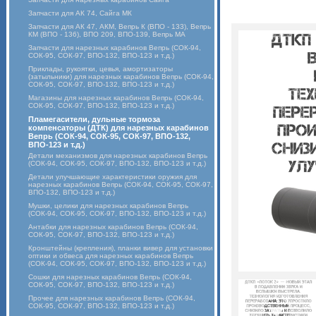
Запчасти для АК 74, Сайга МК
Запчасти для АК 47, АКМ, Вепрь К (ВПО - 133), Вепрь
КМ (ВПО - 136), ВПО 209, ВПО-139, Вепрь МА
Запчасти для нарезных карабинов Вепрь (СОК-94,
СОК-95, СОК-97, ВПО-132, ВПО-123 и т.д.)
Приклады, рукоятки, цевья, амортизаторы
(затыльники) для нарезных карабинов Вепрь (СОК-94,
СОК-95, СОК-97, ВПО-132, ВПО-123 и т.д.)
Магазины для нарезных карабинов Вепрь (СОК-94,
СОК-95, СОК-97, ВПО-132, ВПО-123 и т.д.)
Пламегасители, дульные тормоза
компенсаторы (ДТК) для нарезных карабинов
Вепрь (СОК-94, СОК-95, СОК-97, ВПО-132,
ВПО-123 и т.д.)
Детали механизмов для нарезных карабинов Вепрь
(СОК-94, СОК-95, СОК-97, ВПО-132, ВПО-123 и т.д.)
Детали улучшающие характеристики оружия для
нарезных карабинов Вепрь (СОК-94, СОК-95, СОК-97,
ВПО-132, ВПО-123 и т.д.)
Мушки, целики для нарезных карабинов Вепрь
(СОК-94, СОК-95, СОК-97, ВПО-132, ВПО-123 и т.д.)
Антабки для нарезных карабинов Вепрь (СОК-94,
СОК-95, СОК-97, ВПО-132, ВПО-123 и т.д.)
Кронштейны (крепления), планки вивер для установки
оптики и обвеса для нарезных карабинов Вепрь
(СОК-94, СОК-95, СОК-97, ВПО-132, ВПО-123 и т.д.)
Сошки для нарезных карабинов Вепрь (СОК-94,
СОК-95, СОК-97, ВПО-132, ВПО-123 и т.д.)
Прочее для нарезных карабинов Вепрь (СОК-94,
СОК-95, СОК-97, ВПО-132, ВПО-123 и т.д.)