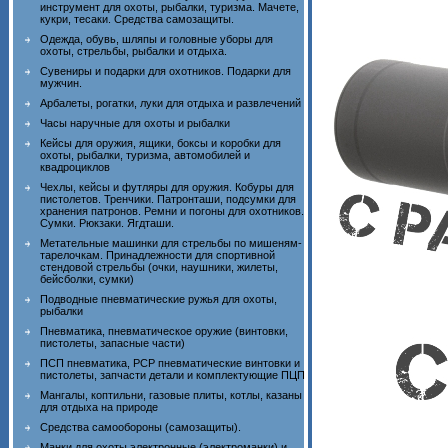
инструмент для охоты, рыбалки, туризма. Мачете,
кукри, тесаки. Средства самозащиты.
Одежда, обувь, шляпы и головные уборы для
охоты, стрельбы, рыбалки и отдыха.
Сувениры и подарки для охотников. Подарки для
мужчин.
Арбалеты, рогатки, луки для отдыха и развлечений
Часы наручные для охоты и рыбалки
Кейсы для оружия, ящики, боксы и коробки для
охоты, рыбалки, туризма, автомобилей и
квадроциклов
Чехлы, кейсы и футляры для оружия. Кобуры для
пистолетов. Тренчики. Патронташи, подсумки для
хранения патронов. Ремни и погоны для охотников.
Сумки. Рюкзаки. Ягдташи.
Метательные машинки для стрельбы по мишеням-
тарелочкам. Принадлежности для спортивной
стендовой стрельбы (очки, наушники, жилеты,
бейсболки, сумки)
Подводные пневматические ружья для охоты,
рыбалки
Пневматика, пневматическое оружие (винтовки,
пистолеты, запасные части)
ПСП пневматика, PCP пневматические винтовки и
пистолеты, запчасти детали и комплектующие ПЦП
Мангалы, коптильни, газовые плиты, котлы, казаны
для отдыха на природе
Средства самообороны (самозащиты).
Манки для охоты электронные (электроманки) и