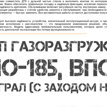
имо совместить ДТК с дульной частью ствола и выполнить монтаж по интеграл
ции. Важно обеспечить правильную посадку и надёжную фиксацию, исключив перекос
надёжность крепления. Обслуживание включает регулярную чистку внутренних камер, р
рукция разработана с учётом удобства ремонта и обслуживания: при необходимост
 элементы — быстро заменить. Все регламентные работы остаются доступными польз
ует высокую надёжность устройства, значительный эксплуатационный ресурс, а та
ьном исполнении с рассекателем — это продуманное инженерное решение, объ
вечность. Модель адресована требовательным пользователям, которые ценят ст
сть длительной эксплуатации без потери функциональности.