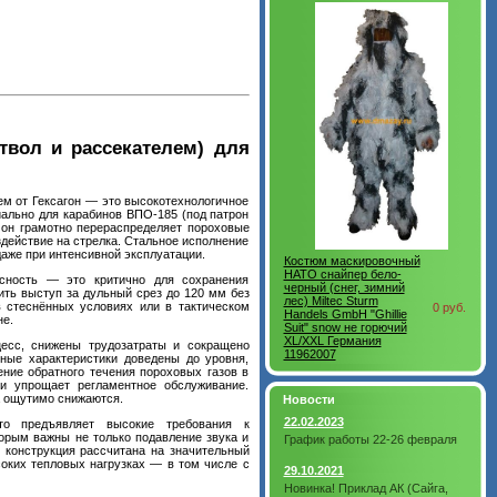
ствол и рассекателем) для
ем от Гексагон — это высокотехнологичное
иально для карабинов ВПО‑185 (под патрон
: он грамотно перераспределяет пороховые
действие на стрелка. Стальное исполнение
аже при интенсивной эксплуатации.
Костюм маскировочный
НАТО снайпер бело-
сность — это критично для сохранения
черный (снег, зимний
ить выступ за дульный срез до 120 мм без
лес) Miltec Sturm
в стеснённых условиях или в тактическом
0 руб.
Handels GmbH "Ghillie
не.
Suit" snow не горючий
XL/XXL Германия
цесс, снижены трудозатраты и сокращено
11962007
нные характеристики доведены до уровня,
ние обратного течения пороховых газов в
и упрощает регламентное обслуживание.
а ощутимо снижаются.
Новости
22.02.2023
кто предъявляет высокие требования к
торым важны не только подавление звука и
График работы 22-26 февраля
 конструкция рассчитана на значительный
соких тепловых нагрузках — в том числе с
29.10.2021
Новинка! Приклад АК (Сайга,