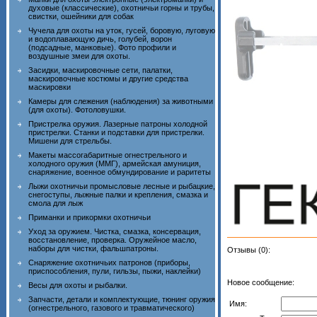
духовые (классические), охотничьи горны и трубы,
свистки, ошейники для собак
Чучела для охоты на уток, гусей, боровую, луговую
и водоплавающую дичь, голубей, ворон
(подсадные, манковые). Фото профили и
воздушные змеи для охоты.
Засидки, маскировочные сети, палатки,
маскировочные костюмы и другие средства
маскировки
Камеры для слежения (наблюдения) за животными
(для охоты). Фотоловушки.
Пристрелка оружия. Лазерные патроны холодной
пристрелки. Станки и подставки для пристрелки.
Мишени для стрельбы.
Макеты массогабаритные огнестрельного и
холодного оружия (ММГ), армейская амуниция,
снаряжение, военное обмундирование и раритеты
Лыжи охотничьи промысловые лесные и рыбацкие,
снегоступы, лыжные палки и крепления, смазка и
смола для лыж
Приманки и прикормки охотничьи
Уход за оружием. Чистка, смазка, консервация,
восстановление, проверка. Оружейное масло,
наборы для чистки, фальшпатроны.
Отзывы (0):
Снаряжение охотничьих патронов (приборы,
приспособления, пули, гильзы, пыжи, наклейки)
Новое сообщение:
Весы для охоты и рыбалки.
Запчасти, детали и комплектующие, тюнинг оружия
Имя:
(огнестрельного, газового и травматического)