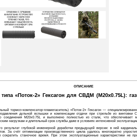
ОПИСАНИЕ
 типа «Поток-2» Гексагон для СВДМ (M20x0.75L): г
ульный тормоз-компенсатор-пламегаситель) «Поток-2» Гексагон — специализированн
подавления дульной вспышки и компенсации отдачи при стрельбе из винтовки 
го соединения M20x0.75L и выполнено полностью из стали, что обеспечивает м
ким нагрузкам и длительный срок службы даже в условиях интенсивной эксплуатации
о результат глубокой инженерной доработки предыдущей версии: в ней кардиналь
тов. За счёт оптимизации производственного цикла удалось многократно упрости
и сократить станочное время. При этом эксплуатационные характеристики не 