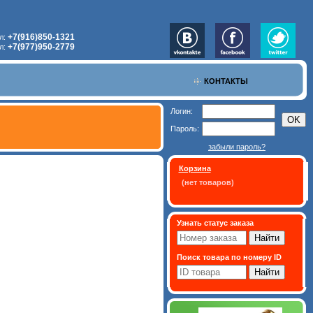
+7(916)850-1321
л:
+7(977)950-2779
л:
КОНТАКТЫ
Логин:
Пароль:
забыли пароль?
Корзина
(нет товаров)
Узнать статус заказа
Поиск товара по номеру ID