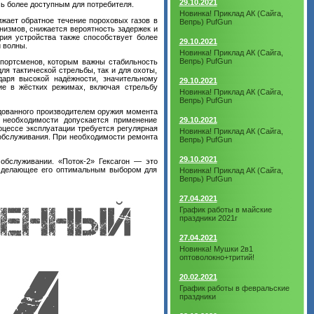
29.10.2021
ь более доступным для потребителя.
Новинка! Приклад АК (Сайга,
жает обратное течение пороховых газов в
Вепрь) PufGun
низмов, снижается вероятность задержек и
рия устройства также способствует более
29.10.2021
 волны.
Новинка! Приклад АК (Сайга,
Вепрь) PufGun
спортсменов, которым важны стабильность
ля тактической стрельбы, так и для охоты,
даря высокой надёжности, значительному
29.10.2021
ие в жёстких режимах, включая стрельбу
Новинка! Приклад АК (Сайга,
Вепрь) PufGun
дованного производителем оружия момента
29.10.2021
 необходимости допускается применение
оцессе эксплуатации требуется регулярная
Новинка! Приклад АК (Сайга,
 обслуживания. При необходимости ремонта
Вепрь) PufGun
29.10.2021
обслуживании. «Поток-2» Гексагон — это
, делающее его оптимальным выбором для
Новинка! Приклад АК (Сайга,
Вепрь) PufGun
27.04.2021
График работы в майские
праздники 2021г
27.04.2021
Новинка! Мушки 2в1
оптоволокно+тритий!
20.02.2021
График работы в февральские
праздники