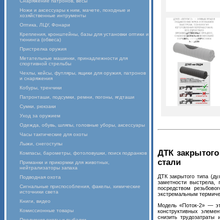
Снаряжение патронов, весы
Ножи и аксессуары к ним, мачете, походные и
хозяйственные интрументы
Оптика, ЛЦУ, Фонари
Крепления, кронштейны, базы для установки оптики и
тюнинга (обвеса)
Пристрелка оружия
Метательные машинки, принадлежности для
спортивной стрельбы
Чехлы, кейсы, футляры, ящики для оружия, патронов
и снаряжения
Кобуры, тренчики
Патронташи, подсумки, ремни, погоны, ягдташи
Сумки, рюкзаки
Уход за оружием
Одежда, обувь, шляпы, головные уборы, аксессуары
Часы тактические для охоты
Лыжи, снегоступы
ДТК закрытого
Компасы, барометры, фотоловушки, поиск подранков
стали
Приманки и прикормки для животных,
нейтрализаторы запаха
ДТК закрытого типа (д
Подводная охота
заметности выстрела, 
Сигнальные приспособления, факелы, химические
посредством резьбово
источники света
экстремальным термичес
Книги, видео
Модель «Поток-2» — эт
Комиссионные товары
конструктивных элемен
снизить трудозатраты 
Продукция охоты и рыбалки