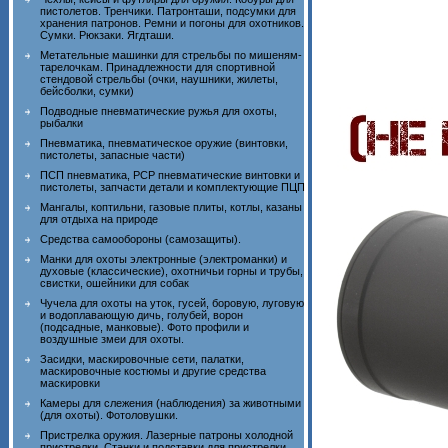
пистолетов. Тренчики. Патронташи, подсумки для
хранения патронов. Ремни и погоны для охотников.
Сумки. Рюкзаки. Ягдташи.
Метательные машинки для стрельбы по мишеням-
тарелочкам. Принадлежности для спортивной
стендовой стрельбы (очки, наушники, жилеты,
бейсболки, сумки)
Подводные пневматические ружья для охоты,
рыбалки
Пневматика, пневматическое оружие (винтовки,
пистолеты, запасные части)
ПСП пневматика, PCP пневматические винтовки и
пистолеты, запчасти детали и комплектующие ПЦП
Мангалы, коптильни, газовые плиты, котлы, казаны
для отдыха на природе
Средства самообороны (самозащиты).
Манки для охоты электронные (электроманки) и
духовые (классические), охотничьи горны и трубы,
свистки, ошейники для собак
Чучела для охоты на уток, гусей, боровую, луговую
и водоплавающую дичь, голубей, ворон
(подсадные, манковые). Фото профили и
воздушные змеи для охоты.
Засидки, маскировочные сети, палатки,
маскировочные костюмы и другие средства
маскировки
Камеры для слежения (наблюдения) за животными
(для охоты). Фотоловушки.
Пристрелка оружия. Лазерные патроны холодной
пристрелки. Станки и подставки для пристрелки.