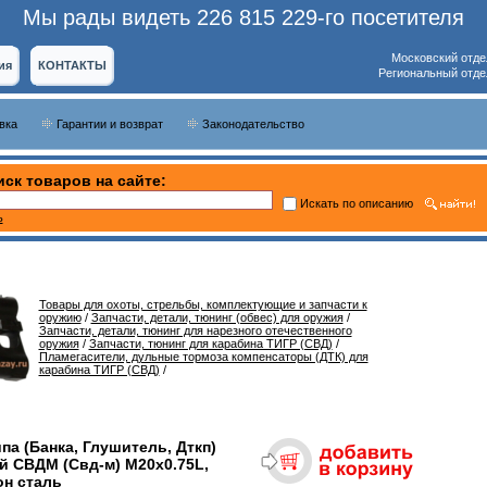
Мы рады видеть 226 815 229-го посетителя
Московский отде
ия
КОНТАКТЫ
Региональный отде
вка
Гарантии и возврат
Законодательство
ск товаров на сайте:
Искать по описанию
ь
Товары для охоты, стрельбы, комплектующие и запчасти к
оружию
/
Запчасти, детали, тюнинг (обвес) для оружия
/
Запчасти, детали, тюнинг для нарезного отечественного
оружия
/
Запчасти, тюнинг для карабина ТИГР (СВД)
/
Пламегасители, дульные тормоза компенсаторы (ДТК) для
карабина ТИГР (СВД)
/
па (Банка, Глушитель, Дткп)
й СВДМ (Свд-м) M20x0.75L,
он сталь