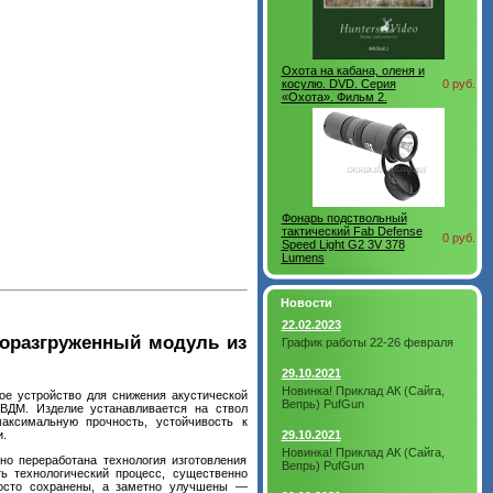
Охота на кабана, оленя и
косулю. DVD. Серия
0 руб.
«Охота». Фильм 2.
Фонарь подствольный
тактический Fab Defense
0 руб.
Speed Light G2 3V 378
Lumens
Новости
22.02.2023
азоразгруженный модуль из
График работы 22-26 февраля
29.10.2021
Новинка! Приклад АК (Сайга,
ое устройство для снижения акустической
Вепрь) PufGun
СВДМ. Изделие устанавливается на ствол
аксимальную прочность, устойчивость к
29.10.2021
.
Новинка! Приклад АК (Сайга,
но переработана технология изготовления
Вепрь) PufGun
ть технологический процесс, существенно
просто сохранены, а заметно улучшены —