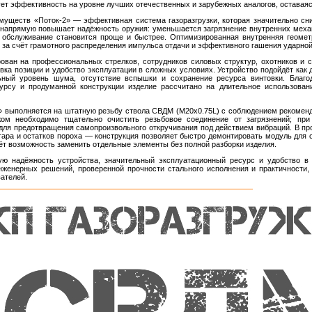
ет эффективность на уровне лучших отечественных и зарубежных аналогов, оставаяс
муществ «Поток-2» — эффективная система газоразгрузки, которая значительно сни
 напрямую повышает надёжность оружия: уменьшается загрязнение внутренних меха
е обслуживание становится проще и быстрее. Оптимизированная внутренняя геомет
за счёт грамотного распределения импульса отдачи и эффективного гашения ударной
рован на профессиональных стрелков, сотрудников силовых структур, охотников и 
вка позиции и удобство эксплуатации в сложных условиях. Устройство подойдёт как д
ный уровень шума, отсутствие вспышки и сохранение ресурса винтовки. Благо
урсу и продуманной конструкции изделие рассчитано на длительное использован
2» выполняется на штатную резьбу ствола СВДМ (M20x0.75L) с соблюдением рекомен
жом необходимо тщательно очистить резьбовое соединение от загрязнений; при
ля предотвращения самопроизвольного откручивания под действием вибраций. В пр
агара и остатков пороха — конструкция позволяет быстро демонтировать модуль для
ёт возможность заменить отдельные элементы без полной разборки изделия.
ю надёжность устройства, значительный эксплуатационный ресурс и удобство в 
нженерных решений, проверенной прочности стального исполнения и практичности
ателей.