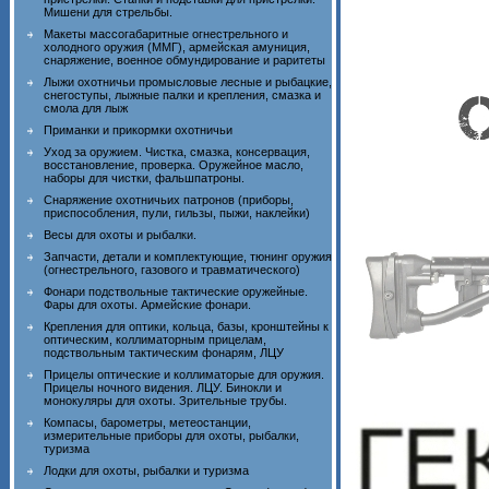
Мишени для стрельбы.
Макеты массогабаритные огнестрельного и
холодного оружия (ММГ), армейская амуниция,
снаряжение, военное обмундирование и раритеты
Лыжи охотничьи промысловые лесные и рыбацкие,
снегоступы, лыжные палки и крепления, смазка и
смола для лыж
Приманки и прикормки охотничьи
Уход за оружием. Чистка, смазка, консервация,
восстановление, проверка. Оружейное масло,
наборы для чистки, фальшпатроны.
Снаряжение охотничьих патронов (приборы,
приспособления, пули, гильзы, пыжи, наклейки)
Весы для охоты и рыбалки.
Запчасти, детали и комплектующие, тюнинг оружия
(огнестрельного, газового и травматического)
Фонари подствольные тактические оружейные.
Фары для охоты. Армейские фонари.
Крепления для оптики, кольца, базы, кронштейны к
оптическим, коллиматорным прицелам,
подствольным тактическим фонарям, ЛЦУ
Прицелы оптические и коллиматорые для оружия.
Прицелы ночного видения. ЛЦУ. Бинокли и
монокуляры для охоты. Зрительные трубы.
Компасы, барометры, метеостанции,
измерительные приборы для охоты, рыбалки,
туризма
Лодки для охоты, рыбалки и туризма