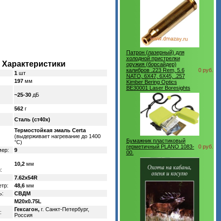
Патрон (лазерный) для
холодной пристрелки
Характеристики
оружия (борсайдер)
калибров .223 Rem, 5.6
0 руб.
1
шт
NATO, 6Х47, 6Х45, .257
197
мм
Kimber Bering Optics
BE30001 Laser Boresights
~25-30
дБ
562
г
Сталь (ст40х)
Термостойкая эмаль Certa
(выдерживает нагревание до 1400
Бумажник пластиковый
°C)
герметичный PLANO 1083-
0 руб.
мер:
9
00.
10,2
мм
:
7.62x54R
тр:
48,6
мм
ь:
СВДМ
M20x0.75L
Гексагон,
г. Санкт-Петербург,
:
Россия