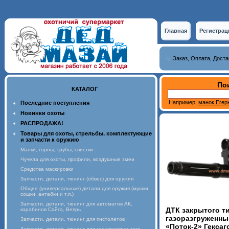
Главная
Регистрац
Заказ, Оплата, Доста
Пои
КАТАЛОГ
Например,
манок Егер
Последние поступления
Новинки охоты
РАСПРОДАЖА!
Товары для охоты, стрельбы, комплектующие
и запчасти к оружию
Манки, горны, трубы, свистки
Чучела для охоты, профили, воздушные змеи
Средства маскировки
Запчасти, детали, тюнинг (обвес) для оружия
Общие (универсальные) детали для оружия (мушки,
сошки, антабки и т.п.)
Запчасти, детали, тюнинг для автоматов АК,
ДТК закрытого ти
карабинов Сайга, Вепрь
газоразгруженны
Запчасти, детали, тюнинг для пистолетов
«Поток-2» Гексаг
Запчасти, детали, тюнинг для гладкоствольного