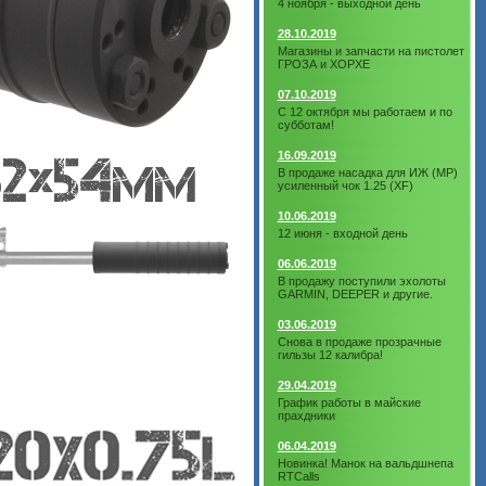
4 ноября - выходной день
28.10.2019
Магазины и запчасти на пистолет
ГРОЗА и ХОРХЕ
07.10.2019
С 12 октября мы работаем и по
субботам!
16.09.2019
В продаже насадка для ИЖ (МР)
усиленный чок 1.25 (XF)
10.06.2019
12 июня - входной день
06.06.2019
В продажу поступили эхолоты
GARMIN, DEEPER и другие.
03.06.2019
Снова в продаже прозрачные
гильзы 12 калибра!
29.04.2019
График работы в майские
прахдники
06.04.2019
Новинка! Манок на вальдшнепа
RTCalls