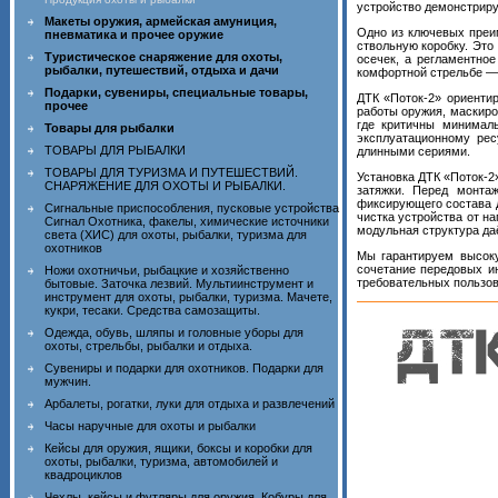
устройство демонстриру
Макеты оружия, армейская амуниция,
Одно из ключевых преи
пневматика и прочее оружие
ствольную коробку. Это
Туристическое снаряжение для охоты,
осечек, а регламентно
рыбалки, путешествий, отдыха и дачи
комфортной стрельбе — 
Подарки, сувениры, специальные товары,
ДТК «Поток-2» ориенти
прочее
работы оружия, маскиро
где критичны минималь
Товары для рыбалки
эксплуатационному рес
ТОВАРЫ ДЛЯ РЫБАЛКИ
длинными сериями.
ТОВАРЫ ДЛЯ ТУРИЗМА И ПУТЕШЕСТВИЙ.
Установка ДТК «Поток-
СНАРЯЖЕНИЕ ДЛЯ ОХОТЫ И РЫБАЛКИ.
затяжки. Перед монта
фиксирующего состава д
Сигнальные приспособления, пусковые устройства
чистка устройства от н
Сигнал Охотника, факелы, химические источники
модульная структура да
света (ХИС) для охоты, рыбалки, туризма для
охотников
Мы гарантируем высоку
сочетание передовых и
Ножи охотничьи, рыбацкие и хозяйственно
требовательных пользов
бытовые. Заточка лезвий. Мультиинструмент и
инструмент для охоты, рыбалки, туризма. Мачете,
кукри, тесаки. Средства самозащиты.
Одежда, обувь, шляпы и головные уборы для
охоты, стрельбы, рыбалки и отдыха.
Сувениры и подарки для охотников. Подарки для
мужчин.
Арбалеты, рогатки, луки для отдыха и развлечений
Часы наручные для охоты и рыбалки
Кейсы для оружия, ящики, боксы и коробки для
охоты, рыбалки, туризма, автомобилей и
квадроциклов
Чехлы, кейсы и футляры для оружия. Кобуры для