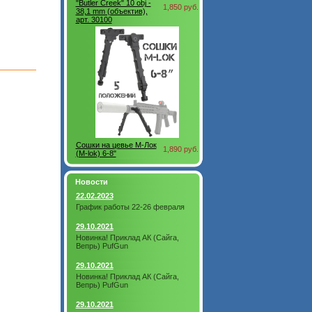
"Butler Creek" 10 obj -
1,850 руб.
38,1 mm (объектив),
арт. 30100
Сошки на цевье М-Лок
1,890 руб.
(M-lok) 6-8"
Новости
22.02.2023
График работы 22-26 февраля
29.10.2021
Новинка! Приклад АК (Сайга,
Вепрь) PufGun
29.10.2021
Новинка! Приклад АК (Сайга,
Вепрь) PufGun
29.10.2021