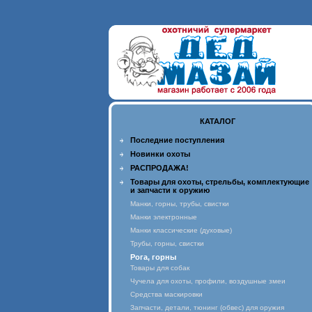
КАТАЛОГ
Последние поступления
Новинки охоты
РАСПРОДАЖА!
Товары для охоты, стрельбы, комплектующие
и запчасти к оружию
Манки, горны, трубы, свистки
Манки электронные
Манки классические (духовые)
Трубы, горны, свистки
Рога, горны
Товары для собак
Чучела для охоты, профили, воздушные змеи
Средства маскировки
Запчасти, детали, тюнинг (обвес) для оружия