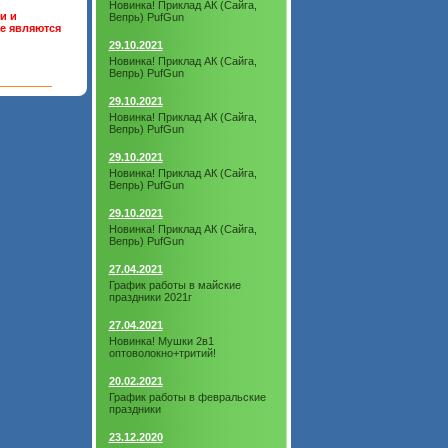
Новинка! Приклад АК (Сайга,
и и
Вепрь) PufGun
не являются
29.10.2021
Новинка! Приклад АК (Сайга,
Вепрь) PufGun
29.10.2021
Новинка! Приклад АК (Сайга,
Вепрь) PufGun
29.10.2021
Новинка! Приклад АК (Сайга,
Вепрь) PufGun
29.10.2021
Новинка! Приклад АК (Сайга,
Вепрь) PufGun
27.04.2021
График работы в майские
праздники 2021г
27.04.2021
Новинка! Мушки 2в1
оптоволокно+тритий!
20.02.2021
График работы в февральские
праздники
23.12.2020