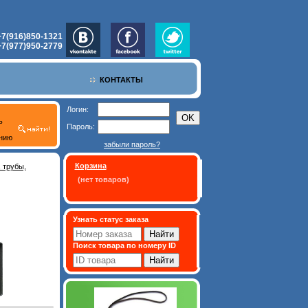
+7(916)850-1321
+7(977)950-2779
КОНТАКТЫ
Логин:
ь
Пароль:
нию
забыли пароль?
Корзина
 трубы,
(нет товаров)
Узнать статус заказа
Поиск товара по номеру ID