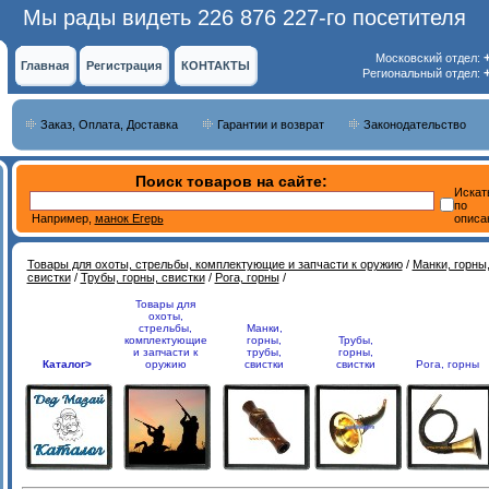
Мы рады видеть 226 876 227-го посетителя
Московский отдел:
Главная
Регистрация
КОНТАКТЫ
Региональный отдел:
Заказ, Оплата, Доставка
Гарантии и возврат
Законодательство
Поиск товаров на сайте:
Искат
по
Например,
манок Егерь
описа
Товары для охоты, стрельбы, комплектующие и запчасти к оружию
/
Манки, горны,
свистки
/
Трубы, горны, свистки
/
Рога, горны
/
Товары для
охоты,
стрельбы,
Манки,
комплектующие
горны,
Трубы,
и запчасти к
трубы,
горны,
Каталог>
оружию
свистки
свистки
Рога, горны