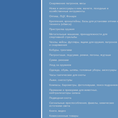
Снаряжение патронов, весы
Ножи и аксессуары к ним, мачете, походные и
хозяйственные интрументы
Оптика, ЛЦУ, Фонари
Крепления, кронштейны, базы для установки оптики 
тюнинга (обвеса)
Пристрелка оружия
Метательные машинки, принадлежности для
спортивной стрельбы
Чехлы, кейсы, футляры, ящики для оружия, патронов
и снаряжения
Кобуры, тренчики
Патронташи, подсумки, ремни, погоны, ягдташи
Сумки, рюкзаки
Уход за оружием
Одежда, обувь, шляпы, головные уборы, аксессуары
Часы тактические для охоты
Лыжи, снегоступы
Компасы, барометры, фотоловушки, поиск подранков
Приманки и прикормки для животных,
нейтрализаторы запаха
Подводная охота
Сигнальные приспособления, факелы, химические
источники света
Книги, видео
Комиссионные товары