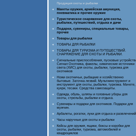
Продукция охоты и рыбалки
Макеты оружия, армейская амуниция,
пневматика и прочее оружие
Туристическое снаряжение для охоты,
рыбалки, путешествий, отдыха и дачи
Подарки, сувениры, специальные товары,
прочее
Товары для рыбалки
ТОВАРЫ ДЛЯ РЫБАЛКИ
ТОВАРЫ ДЛЯ ТУРИЗМА И ПУТЕШЕСТВИЙ.
СНАРЯЖЕНИЕ ДЛЯ ОХОТЫ И РЫБАЛКИ.
Сигнальные приспособления, пусковые устройств
Сигнал Охотника, факелы, химические источники
света (ХИС) для охоты, рыбалки, туризма для
охотников
Ножи охотничьи, рыбацкие и хозяйственно
бытовые. Заточка лезвий. Мультиинструмент и
инструмент для охоты, рыбалки, туризма. Мачете,
кукри, тесаки. Средства самозащиты.
Одежда, обувь, шляпы и головные уборы для
охоты, стрельбы, рыбалки и отдыха.
Сувениры и подарки для охотников. Подарки для
мужчин.
Арбалеты, рогатки, луки для отдыха и развлечений
Часы наручные для охоты и рыбалки
Кейсы для оружия, ящики, боксы и коробки для
охоты, рыбалки, туризма, автомобилей и
квадроциклов