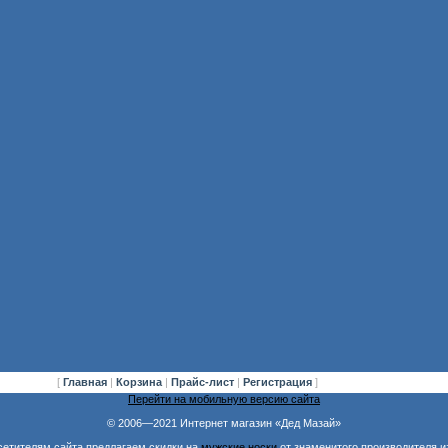
[
Главная
|
Корзина
|
Прайс-лист
|
Регистрация
]
Перейти на мобильную версию сайта
© 2006—2021 Интернет магазин «Дед Мазай»
сетителям сайта предлагаем скидки на
мужские носки
от знаменитого производителя и