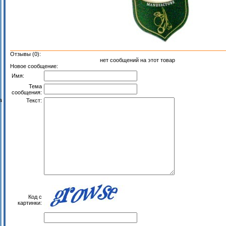
Отзывы (0):
нет сообщений на этот товар
Новое сообщение:
Имя:
Тема
сообщения:
а
Текст:
Код с
картинки: