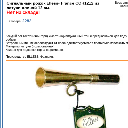
Сигнальный рожок Elless- France COR1212 из
Временно
нали
латуни длиной 12 см.
Нет на складе!
2282
ID товара:
и
Каждый рог (охотничий горн) имеет индивидуальный тон и предназначен для подз
собаки.
Встроенный пищик освобождает от необходимости учиться правильно извлекать зв
Материал латунь (полированная).
Кольцо для подвески горна на ремешок.
Производство ELLESS, Франция.