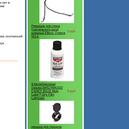
 нет в
чии
Ремешок для горна
(сигнального рога)
0 руб.
кожаный Elless- France
ыва охотничьей
5514.
ук.
$ Молибденовая
смазка BIRCHWOOD
CASEY 40131 Moly
0 руб.
Lube™ Dry Film
Lubricant
крышка для прицела