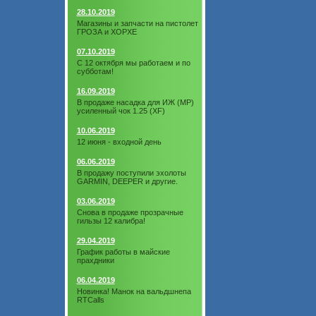
28.10.2019
Магазины и запчасти на пистолет
ГРОЗА и ХОРХЕ
07.10.2019
С 12 октября мы работаем и по
субботам!
16.09.2019
В продаже насадка для ИЖ (МР)
усиленный чок 1.25 (XF)
10.06.2019
12 июня - входной день
06.06.2019
В продажу поступили эхолоты
GARMIN, DEEPER и другие.
03.06.2019
Снова в продаже прозрачные
гильзы 12 калибра!
29.04.2019
График работы в майские
прахдники
06.04.2019
Новинка! Манок на вальдшнепа
RTCalls