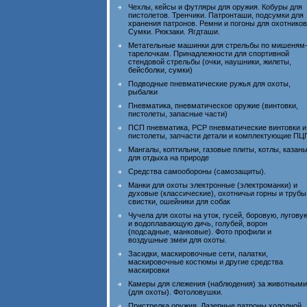
Чехлы, кейсы и футляры для оружия. Кобуры для
пистолетов. Тренчики. Патронташи, подсумки для
хранения патронов. Ремни и погоны для охотников
Сумки. Рюкзаки. Ягдташи.
Метательные машинки для стрельбы по мишеням
тарелочкам. Принадлежности для спортивной
стендовой стрельбы (очки, наушники, жилеты,
бейсболки, сумки)
Подводные пневматические ружья для охоты,
рыбалки
Пневматика, пневматическое оружие (винтовки,
пистолеты, запасные части)
ПСП пневматика, PCP пневматические винтовки и
пистолеты, запчасти детали и комплектующие ПЦ
Мангалы, коптильни, газовые плиты, котлы, казан
для отдыха на природе
Средства самообороны (самозащиты).
Манки для охоты электронные (электроманки) и
духовые (классические), охотничьи горны и трубы
свистки, ошейники для собак
Чучела для охоты на уток, гусей, боровую, лугову
и водоплавающую дичь, голубей, ворон
(подсадные, манковые). Фото профили и
воздушные змеи для охоты.
Засидки, маскировочные сети, палатки,
маскировочные костюмы и другие средства
маскировки
Камеры для слежения (наблюдения) за животными
(для охоты). Фотоловушки.
Пристрелка оружия. Лазерные патроны холодной