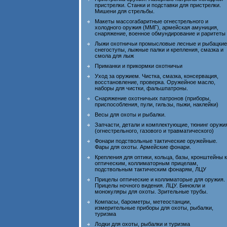
пристрелки. Станки и подставки для пристрелки.
Мишени для стрельбы.
Макеты массогабаритные огнестрельного и
холодного оружия (ММГ), армейская амуниция,
снаряжение, военное обмундирование и раритеты
Лыжи охотничьи промысловые лесные и рыбацкие
снегоступы, лыжные палки и крепления, смазка и
смола для лыж
Приманки и прикормки охотничьи
Уход за оружием. Чистка, смазка, консервация,
восстановление, проверка. Оружейное масло,
наборы для чистки, фальшпатроны.
Снаряжение охотничьих патронов (приборы,
приспособления, пули, гильзы, пыжи, наклейки)
Весы для охоты и рыбалки.
Запчасти, детали и комплектующие, тюнинг оружи
(огнестрельного, газового и травматического)
Фонари подствольные тактические оружейные.
Фары для охоты. Армейские фонари.
Крепления для оптики, кольца, базы, кронштейны к
оптическим, коллиматорным прицелам,
подствольным тактическим фонарям, ЛЦУ
Прицелы оптические и коллиматорые для оружия.
Прицелы ночного видения. ЛЦУ. Бинокли и
монокуляры для охоты. Зрительные трубы.
Компасы, барометры, метеостанции,
измерительные приборы для охоты, рыбалки,
туризма
Лодки для охоты, рыбалки и туризма