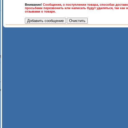
Внимание!
Сообщения, о поступлении товара, способах доставк
просьбами перезвонить или написать будут удаляться, так как 
.
отзывами о товаре.
-
П
ы
,
ю