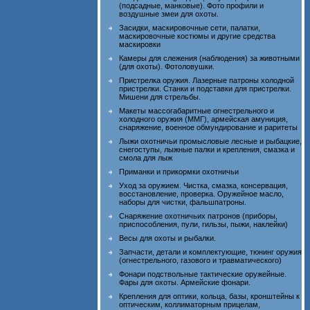
(подсадные, манковые). Фото профили и
воздушные змеи для охоты.
Засидки, маскировочные сети, палатки,
маскировочные костюмы и другие средства
маскировки
Камеры для слежения (наблюдения) за животными
(для охоты). Фотоловушки.
Пристрелка оружия. Лазерные патроны холодной
пристрелки. Станки и подставки для пристрелки.
Мишени для стрельбы.
Макеты массогабаритные огнестрельного и
холодного оружия (ММГ), армейская амуниция,
снаряжение, военное обмундирование и раритеты
Лыжи охотничьи промысловые лесные и рыбацкие,
снегоступы, лыжные палки и крепления, смазка и
смола для лыж
Приманки и прикормки охотничьи
Уход за оружием. Чистка, смазка, консервация,
восстановление, проверка. Оружейное масло,
наборы для чистки, фальшпатроны.
Снаряжение охотничьих патронов (приборы,
приспособления, пули, гильзы, пыжи, наклейки)
Весы для охоты и рыбалки.
Запчасти, детали и комплектующие, тюнинг оружия
(огнестрельного, газового и травматического)
Фонари подствольные тактические оружейные.
Фары для охоты. Армейские фонари.
Крепления для оптики, кольца, базы, кронштейны к
оптическим, коллиматорным прицелам,