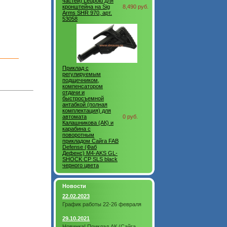
частей) Leupold для
кронштейна на Sig
8,490 руб.
Arms SHR 970, арт.
53058
Приклад с
регулируемым
подщечником,
компенсатором
отдачи и
быстросъемной
антабкой (полная
комплектация) для
автомата
0 руб.
Калашникова (АК) и
карабина с
поворотным
прикладом Сайга FAB
Defense (Фаб
Дефенс) M4-AKS GL-
SHOCK CP SLS black
черного цвета
Новости
22.02.2023
График работы 22-26 февраля
29.10.2021
Новинка! Приклад АК (Сайга,