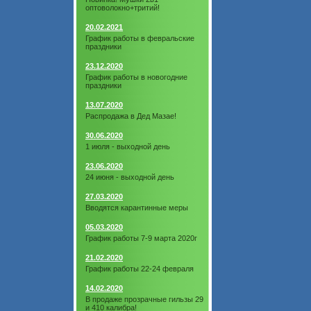
оптоволокно+тритий!
20.02.2021
График работы в февральские
праздники
23.12.2020
График работы в новогодние
праздники
13.07.2020
Распродажа в Дед Мазае!
30.06.2020
1 июля - выходной день
23.06.2020
24 июня - выходной день
27.03.2020
Вводятся карантинные меры
05.03.2020
График работы 7-9 марта 2020г
21.02.2020
График работы 22-24 февраля
14.02.2020
В продаже прозрачные гильзы 29
и 410 калибра!