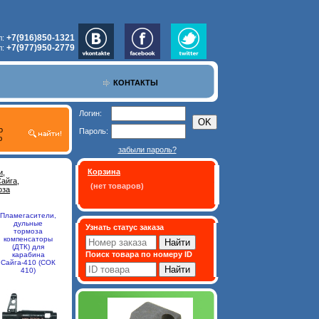
+7(916)850-1321
л:
+7(977)950-2779
л:
КОНТАКТЫ
Логин:
о
Пароль:
ю
забыли пароль?
Корзина
и,
айга,
(нет товаров)
оза
Пламегасители,
дульные
Узнать статус заказа
тормоза
компенсаторы
(ДТК) для
Поиск товара по номеру ID
карабина
Сайга-410 (СОК
410)