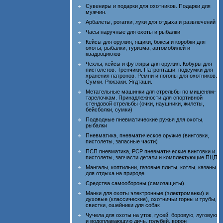
Сувениры и подарки для охотников. Подарки для
мужчин.
Арбалеты, рогатки, луки для отдыха и развлечений
Часы наручные для охоты и рыбалки
Кейсы для оружия, ящики, боксы и коробки для
охоты, рыбалки, туризма, автомобилей и
квадроциклов
Чехлы, кейсы и футляры для оружия. Кобуры для
пистолетов. Тренчики. Патронташи, подсумки для
хранения патронов. Ремни и погоны для охотников.
Сумки. Рюкзаки. Ягдташи.
Метательные машинки для стрельбы по мишеням-
тарелочкам. Принадлежности для спортивной
стендовой стрельбы (очки, наушники, жилеты,
бейсболки, сумки)
Подводные пневматические ружья для охоты,
рыбалки
Пневматика, пневматическое оружие (винтовки,
пистолеты, запасные части)
ПСП пневматика, PCP пневматические винтовки и
пистолеты, запчасти детали и комплектующие ПЦП
Мангалы, коптильни, газовые плиты, котлы, казаны
для отдыха на природе
Средства самообороны (самозащиты).
Манки для охоты электронные (электроманки) и
духовые (классические), охотничьи горны и трубы,
свистки, ошейники для собак
Чучела для охоты на уток, гусей, боровую, луговую
и водоплавающую дичь, голубей, ворон