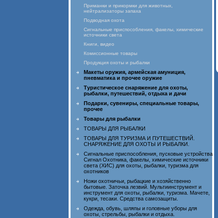
Приманки и прикормки для животных,
нейтрализаторы запаха
Подводная охота
Сигнальные приспособления, факелы, химические
источники света
Книги, видео
Комиссионные товары
Продукция охоты и рыбалки
Макеты оружия, армейская амуниция,
пневматика и прочее оружие
Туристическое снаряжение для охоты,
рыбалки, путешествий, отдыха и дачи
Подарки, сувениры, специальные товары,
прочее
Товары для рыбалки
ТОВАРЫ ДЛЯ РЫБАЛКИ
ТОВАРЫ ДЛЯ ТУРИЗМА И ПУТЕШЕСТВИЙ.
СНАРЯЖЕНИЕ ДЛЯ ОХОТЫ И РЫБАЛКИ.
Сигнальные приспособления, пусковые устройства
Сигнал Охотника, факелы, химические источники
света (ХИС) для охоты, рыбалки, туризма для
охотников
Ножи охотничьи, рыбацкие и хозяйственно
бытовые. Заточка лезвий. Мультиинструмент и
инструмент для охоты, рыбалки, туризма. Мачете,
кукри, тесаки. Средства самозащиты.
Одежда, обувь, шляпы и головные уборы для
охоты, стрельбы, рыбалки и отдыха.