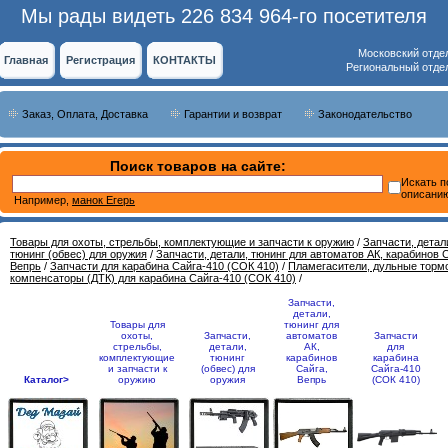
Мы рады видеть 226 834 964-го посетителя
Московский отде
Главная
Регистрация
КОНТАКТЫ
Региональный отде
Заказ, Оплата, Доставка
Гарантии и возврат
Законодательство
Поиск товаров на сайте:
Искать п
описани
Например,
манок Егерь
Товары для охоты, стрельбы, комплектующие и запчасти к оружию
/
Запчасти, детал
тюнинг (обвес) для оружия
/
Запчасти, детали, тюнинг для автоматов АК, карабинов С
Вепрь
/
Запчасти для карабина Сайга-410 (СОК 410)
/
Пламегасители, дульные торм
компенсаторы (ДТК) для карабина Сайга-410 (СОК 410)
/
Запчасти,
детали,
Товары для
тюнинг для
охоты,
Запчасти,
автоматов
Запчасти
стрельбы,
детали,
АК,
для
комплектующие
тюнинг
карабинов
карабина
и запчасти к
(обвес) для
Сайга,
Сайга-410
Каталог>
оружию
оружия
Вепрь
(СОК 410)