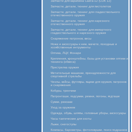
Запчасти для карабина Сайга-12 (СОК 12)
Запчасти, детали, тюнинг для пистолетов
Запчасти, детали, тюнинг для гладкоствольного
отечественного оружия
Запчасти, детали, тюнинг для нарезного
отечественного оружия
Запчасти, детали, тюнинг для импортного
гладкоствольного и нарезного оружия
Снаряжение патронов, весы
Ножи и аксессуары к ним, мачете, походные и
хозяйственные интрументы
Оптика, ЛЦУ, Фонари
Крепления, кронштейны, базы для установки оптики и
тюнинга (обвеса)
Пристрелка оружия
Метательные машинки, принадлежности для
спортивной стрельбы
Чехлы, кейсы, футляры, ящики для оружия, патронов
и снаряжения
Кобуры, тренчики
Патронташи, подсумки, ремни, погоны, ягдташи
Сумки, рюкзаки
Уход за оружием
Одежда, обувь, шляпы, головные уборы, аксессуары
Часы тактические для охоты
Лыжи, снегоступы
Компасы, барометры, фотоловушки, поиск подранков