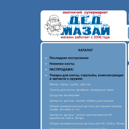
КАТАЛОГ
Последние поступления
Новинки охоты
РАСПРОДАЖА!
Товары для охоты, стрельбы, комплектующие
и запчасти к оружию
Манки, горны, трубы, свистки
Чучела для охоты, профили, воздушные змеи
Средства маскировки
Запчасти, детали, тюнинг (обвес) для оружия
Общие (универсальные) детали для оружия (мушки,
сошки, антабки и т.п.)
Запчасти, детали, тюнинг для автоматов АК,
карабинов Сайга, Вепрь
Общие (универсальные) детали для АК, Сайга, Вепрь
Запчасти для нарезных карабинов Сайга