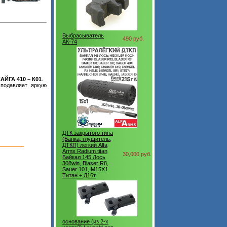
Выбрасыватель
490 руб.
АК-74
АЙГА 410 – К01
.
подавляет яркую
ДТК закрытого типа
(Банка, глушитель,
ДТКП) легкий Alfa
Arms Radium titan
30,000 руб.
Байкал 145 Лось
308win, Blaser R8,
Sauer 101, M15X1
Титан + Д16т
основание (из 2-х