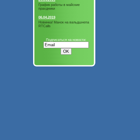
График работы в майские
прахдники
06.04.2019
Новинка! Манок на вальдшнепа
RTCalls
Подписаться на новости: