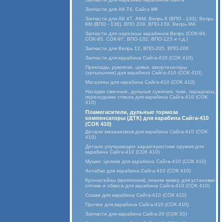
Запчасти для АК 74, Сайга МК
Запчасти для АК 47, АКМ, Вепрь К (ВПО - 133), Вепрь
КМ (ВПО - 136), ВПО 209, ВПО-139, Вепрь МА
Запчасти для нарезных карабинов Вепрь (СОК-94,
СОК-95, СОК-97, ВПО-132, ВПО-123 и т.д.)
Запчасти для Вепрь 12, ВПО-205, ВПО-206
Запчасти для карабина Сайга-410 (СОК 410)
Приклады, рукоятки, цевья, амортизаторы
(затыльники) для карабина Сайга-410 (СОК 410)
Магазины для карабина Сайга-410 (СОК 410)
Насадки сменные, дульные сужения, чоки, парадоксы,
переходники ствола для карабина Сайга-410 (СОК
410)
Пламегасители, дульные тормоза
компенсаторы (ДТК) для карабина Сайга-410
(СОК 410)
Детали механизмов для карабина Сайга-410 (СОК
410)
Детали улучшающие характеристики оружия для
карабина Сайга-410 (СОК 410)
Мушки, целики для карабина Сайга-410 (СОК 410)
Антабки для карабина Сайга-410 (СОК 410)
Кронштейны (крепления), планки вивер для установки
оптики и обвеса для карабина Сайга-410 (СОК 410)
Сошки для карабина Сайга-410 (СОК 410)
Прочее для карабина Сайга-410 (СОК 410)
Запчасти для карабина Сайга-20 (СОК 20)