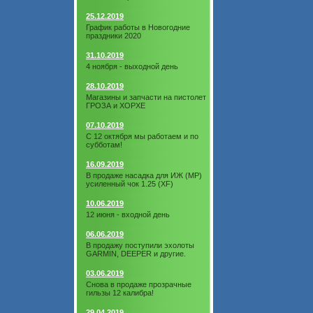
25.12.2019
График работы в Новогодние
праздники 2020
31.10.2019
4 ноября - выходной день
28.10.2019
Магазины и запчасти на пистолет
ГРОЗА и ХОРХЕ
07.10.2019
С 12 октября мы работаем и по
субботам!
16.09.2019
В продаже насадка для ИЖ (МР)
усиленный чок 1.25 (XF)
10.06.2019
12 июня - входной день
06.06.2019
В продажу поступили эхолоты
GARMIN, DEEPER и другие.
03.06.2019
Снова в продаже прозрачные
гильзы 12 калибра!
29.04.2019