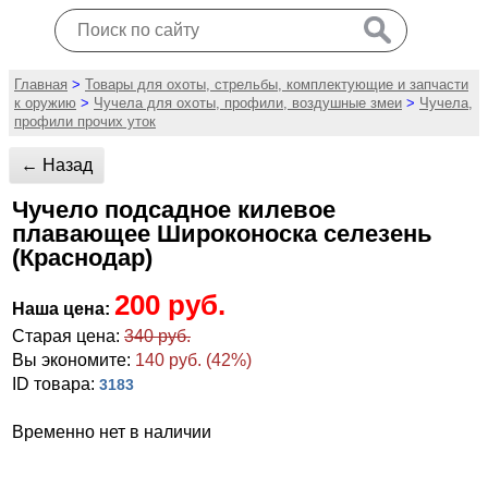
Главная
>
Товары для охоты, стрельбы, комплектующие и запчасти
к оружию
>
Чучела для охоты, профили, воздушные змеи
>
Чучела,
профили прочих уток
← Назад
Чучело подсадное килевое
плавающее Широконоска селезень
(Краснодар)
200 руб.
Наша цена:
Старая цена:
340 руб.
Вы экономите:
140 руб. (42%)
ID товара:
3183
Временно нет в наличии