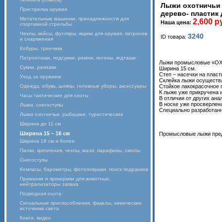
Лыжи охотничьи
Пристрелка оружия
дерево- пластик 
Метательные машинки, принадлежности для
2,600 р
Наша цена:
спортивной стрельбы
Чехлы, кейсы, футляры, ящики для оружия, патронов
3240
ID товара:
и снаряжения
Кобуры, тренчики
Патронташи, подсумки, ремни, погоны, ягдташи
Лыжи промысловые «ОХОТ
Сумки, рюкзаки
Ширина 15 см.
Степ – насечки на плас
Уход за оружием
Склейка лыжи осуществл
Одежда, обувь, шляпы, головные уборы, аксессуары
Стойкое лакокрасочное 
К лыже уже прикручена 
Часы тактические для охоты
В отличии от других ана
В носке уже просверлен
Лыжи, снегоступы
Специально разработанны
Лыжи охотничьи, рыбацкие, туристические
Ширина до 11 см
Ширина 15 – 16 см
Промысловые лыжи предс
Ширина 18 см и более
Палки, крепления, чехлы, мази, парафины, смолы
Снегоступы
Компасы, барометры, фотоловушки, поиск подранков
Приманки и прикормки для животных,
нейтрализаторы запаха
Подводная охота
Сигнальные приспособления, факелы, химические
источники света
Книги, видео