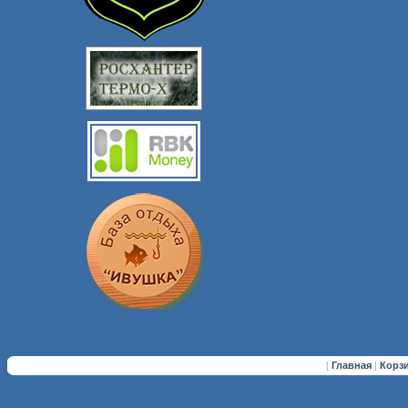
[
Главная
|
Корз