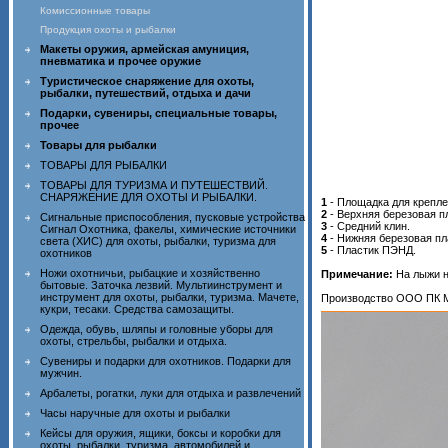
Комиссионные товары
Продукция охоты и рыбалки
Макеты оружия, армейская амуниция,
пневматика и прочее оружие
Туристическое снаряжение для охоты,
рыбалки, путешествий, отдыха и дачи
Подарки, сувениры, специальные товары,
прочее
Товары для рыбалки
ТОВАРЫ ДЛЯ РЫБАЛКИ
ТОВАРЫ ДЛЯ ТУРИЗМА И ПУТЕШЕСТВИЙ.
СНАРЯЖЕНИЕ ДЛЯ ОХОТЫ И РЫБАЛКИ.
1
- Площадка для крепле
2
- Верхняя березовая п
Сигнальные приспособления, пусковые устройства
3
- Средний клин.
Сигнал Охотника, факелы, химические источники
4
- Нижняя березовая пл
света (ХИС) для охоты, рыбалки, туризма для
5
- Пластик ПЭНД.
охотников
Ножи охотничьи, рыбацкие и хозяйственно
Примечание:
На лыжи н
бытовые. Заточка лезвий. Мультиинструмент и
инструмент для охоты, рыбалки, туризма. Мачете,
Производство ООО ПК МА
кукри, тесаки. Средства самозащиты.
Одежда, обувь, шляпы и головные уборы для
охоты, стрельбы, рыбалки и отдыха.
Сувениры и подарки для охотников. Подарки для
мужчин.
Арбалеты, рогатки, луки для отдыха и развлечений
Часы наручные для охоты и рыбалки
Кейсы для оружия, ящики, боксы и коробки для
охоты, рыбалки, туризма, автомобилей и