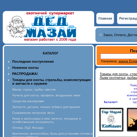
Главная
Регистрац
Заказ, Оплата, Доста
Пои
КАТАЛОГ
Например,
манок Егер
Последние поступления
Новинки охоты
РАСПРОДАЖА!
Товары для охоты, стр
Лыжи охотничьи, рыбац
Товары для охоты, стрельбы, комплектующие
и запчасти к оружию
Това
ох
Манки, горны, трубы, свистки
стр
Чучела для охоты, профили, воздушные змеи
компл
и зап
Средства маскировки
Каталог>
ор
Запчасти, детали, тюнинг (обвес) для оружия
Снаряжение патронов, весы
Ножи и аксессуары к ним, мачете, походные и
хозяйственные интрументы
Оптика, ЛЦУ, Фонари
Крепления, кронштейны, базы для установки оптики и
тюнинга (обвеса)