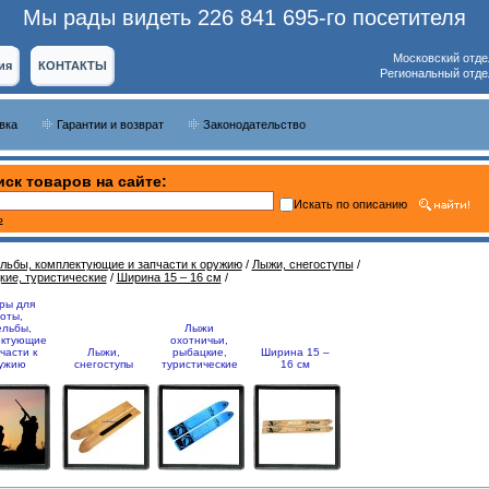
Мы рады видеть 226 841 695-го посетителя
Московский отде
ия
КОНТАКТЫ
Региональный отде
вка
Гарантии и возврат
Законодательство
ск товаров на сайте:
Искать по описанию
ь
ельбы, комплектующие и запчасти к оружию
/
Лыжи, снегоступы
/
кие, туристические
/
Ширина 15 – 16 см
/
ры для
оты,
ельбы,
Лыжи
ектующие
охотничьи,
части к
Лыжи,
рыбацкие,
Ширина 15 –
ужию
снегоступы
туристические
16 см