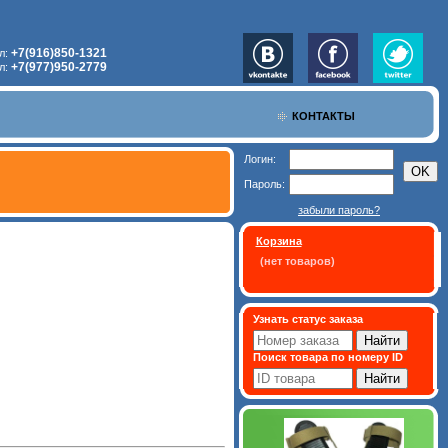
+7(916)850-1321
л:
+7(977)950-2779
л:
КОНТАКТЫ
Логин:
Пароль:
забыли пароль?
Корзина
(нет товаров)
Узнать статус заказа
Поиск товара по номеру ID