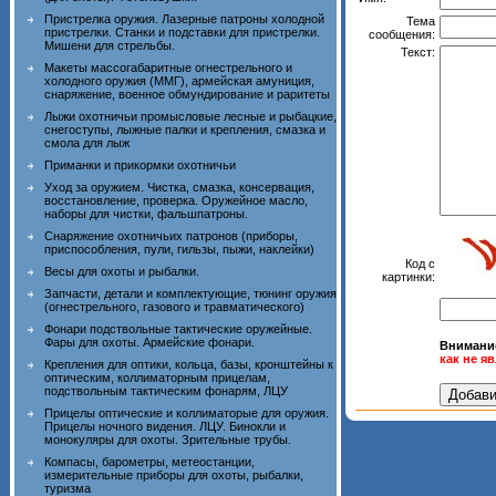
Пристрелка оружия. Лазерные патроны холодной
Тема
пристрелки. Станки и подставки для пристрелки.
сообщения:
Мишени для стрельбы.
Текст:
Макеты массогабаритные огнестрельного и
холодного оружия (ММГ), армейская амуниция,
снаряжение, военное обмундирование и раритеты
Лыжи охотничьи промысловые лесные и рыбацкие,
снегоступы, лыжные палки и крепления, смазка и
смола для лыж
Приманки и прикормки охотничьи
Уход за оружием. Чистка, смазка, консервация,
восстановление, проверка. Оружейное масло,
наборы для чистки, фальшпатроны.
Снаряжение охотничьих патронов (приборы,
приспособления, пули, гильзы, пыжи, наклейки)
Код с
Весы для охоты и рыбалки.
картинки:
Запчасти, детали и комплектующие, тюнинг оружия
(огнестрельного, газового и травматического)
Фонари подствольные тактические оружейные.
Фары для охоты. Армейские фонари.
Внимани
как не я
Крепления для оптики, кольца, базы, кронштейны к
оптическим, коллиматорным прицелам,
подствольным тактическим фонарям, ЛЦУ
Прицелы оптические и коллиматорые для оружия.
Прицелы ночного видения. ЛЦУ. Бинокли и
монокуляры для охоты. Зрительные трубы.
Компасы, барометры, метеостанции,
измерительные приборы для охоты, рыбалки,
туризма