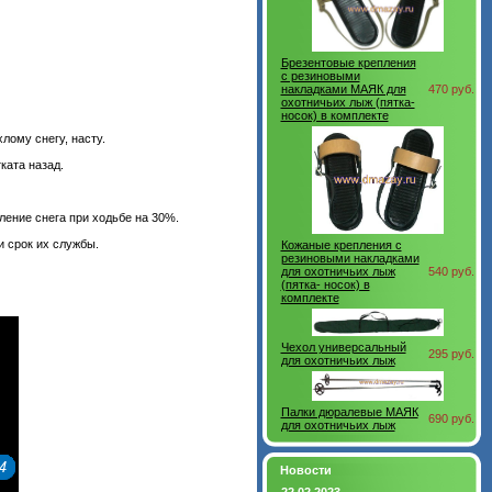
Брезентовые крепления
с резиновыми
накладками МАЯК для
470 руб.
охотничьих лыж (пятка-
носок) в комплекте
ому снегу, насту.
ката назад.
ление снега при ходьбе на 30%.
и срок их службы.
Кожаные крепления с
резиновыми накладками
для охотничьих лыж
540 руб.
(пятка- носок) в
комплекте
Чехол универсальный
295 руб.
для охотничьих лыж
Палки дюралевые МАЯК
690 руб.
для охотничьих лыж
Новости