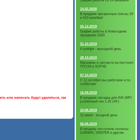
График работы 22-24 февраля
14.02.2020
В продаже прозрачные гильзы 29
и 410 калибра!
25.12.2019
График работы в Новогодние
праздники 2020
31.10.2019
4 ноября - выходной день
28.10.2019
Магазины и запчасти на пистолет
ГРОЗА и ХОРХЕ
07.10.2019
С 12 октября мы работаем и по
субботам!
16.09.2019
ть или написать будут удаляться, так
В продаже насадка для ИЖ (МР)
усиленный чок 1.25 (XF)
10.06.2019
12 июня - входной день
06.06.2019
В продажу поступили эхолоты
GARMIN, DEEPER и другие.