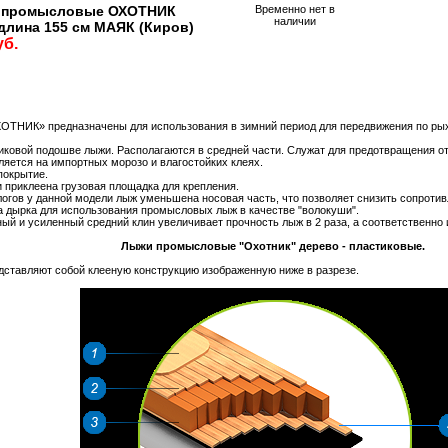
 промысловые ОХОТНИК
Временно нет в
наличии
длина 155 см МАЯК (Киров)
уб.
НИК» предназначены для использования в зимний период для передвижения по рыхл
тиковой подошве лыжи. Располагаются в средней части. Служат для предотвращения от
яется на импортных морозо и влагостойких клеях.
покрытие.
и приклеена грузовая площадка для крепления.
логов у данной модели лыж уменьшена носовая часть, что позволяет снизить сопротив
а дырка для использования промысловых лыж в качестве "волокуши".
й и усиленный средний клин увеличивает прочность лыж в 2 раза, а соответственно 
Лыжи промысловые "Охотник" дерево - пластиковые.
тавляют собой клееную конструкцию изображенную ниже в разрезе.