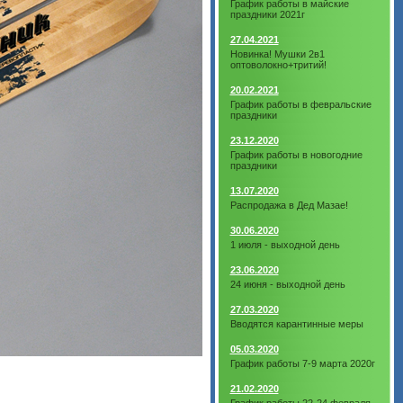
График работы в майские
праздники 2021г
27.04.2021
Новинка! Мушки 2в1
оптоволокно+тритий!
20.02.2021
График работы в февральские
праздники
23.12.2020
График работы в новогодние
праздники
13.07.2020
Распродажа в Дед Мазае!
30.06.2020
1 июля - выходной день
23.06.2020
24 июня - выходной день
27.03.2020
Вводятся карантинные меры
05.03.2020
График работы 7-9 марта 2020г
21.02.2020