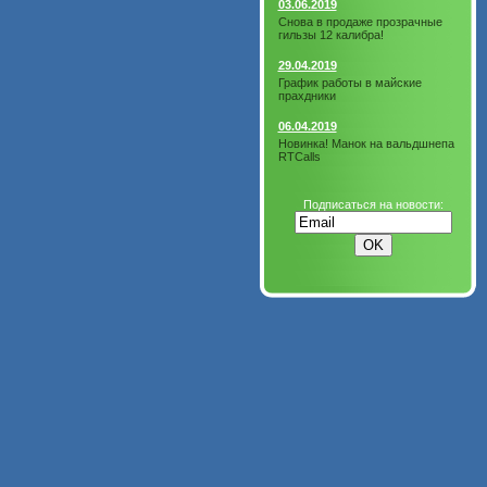
03.06.2019
Снова в продаже прозрачные
гильзы 12 калибра!
29.04.2019
График работы в майские
прахдники
06.04.2019
Новинка! Манок на вальдшнепа
RTCalls
Подписаться на новости: