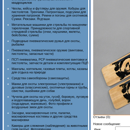
квадроциклов
Чехлы, кейсы и футляры для оружия. Кобуры для
пистолетов. Тренчики. Патронташи, подсумки для
хранения патронов. Ремни и погоны для охотников.
Сумки. Рюкзаки. Ягдташи.
Метательные машинки для стрельбы по мишеням-
тарелочкам. Принадлежности для спортивной
стендовой стрельбы (очки, наушники, жилеты,
бейсболки, сумки)
Подводные пневматические ружья для охоты,
рыбалки
Пневматика, пневматическое оружие (винтовки,
пистолеты, запасные части)
ПСП пневматика, PCP пневматические винтовки и
пистолеты, запчасти детали и комплектующие ПЦП
Мангалы, коптильни, газовые плиты, котлы, казаны
для отдыха на природе
Средства самообороны (самозащиты).
Манки для охоты электронные (электроманки) и
духовые (классические), охотничьи горны и трубы,
свистки, ошейники для собак
Чучела для охоты на уток, гусей, боровую, луговую
и водоплавающую дичь, голубей, ворон
(подсадные, манковые). Фото профили и
воздушные змеи для охоты.
Засидки, маскировочные сети, палатки,
маскировочные костюмы и другие средства
Отзывы (0):
маскировки
Новое сообщение:
Камеры для слежения (наблюдения) за животными
(для охоты). Фотоловушки.
Имя: