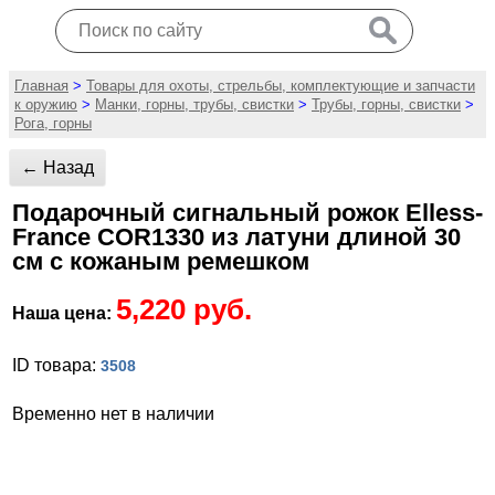
Главная
>
Товары для охоты, стрельбы, комплектующие и запчасти
к оружию
>
Манки, горны, трубы, свистки
>
Трубы, горны, свистки
>
Рога, горны
← Назад
Подарочный сигнальный рожок Elless-
France COR1330 из латуни длиной 30
см с кожаным ремешком
5,220 руб.
Наша цена:
ID товара:
3508
Временно нет в наличии