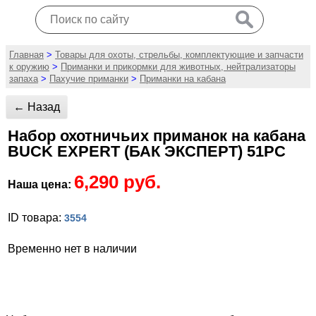
Главная
>
Товары для охоты, стрельбы, комплектующие и запчасти
к оружию
>
Приманки и прикормки для животных, нейтрализаторы
запаха
>
Пахучие приманки
>
Приманки на кабана
← Назад
Набор охотничьих приманок на кабана
BUCK EXPERT (БАК ЭКСПЕРТ) 51PC
6,290 руб.
Наша цена:
ID товара:
3554
Временно нет в наличии