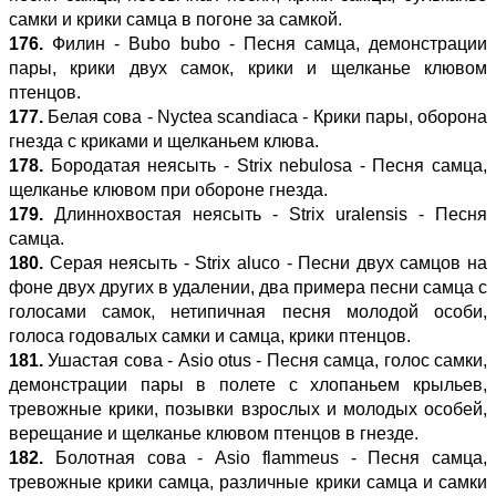
самки и крики самца в погоне за самкой.
176.
Филин - Bubo bubo - Песня самца, демонстрации
пары, крики двух самок, крики и щелканье клювом
птенцов.
177.
Белая сова - Nyctea scandiaca - Крики пары, оборона
гнезда с криками и щелканьем клюва.
178.
Бородатая неясыть - Strix nebulosa - Песня самца,
щелканье клювом при обороне гнезда.
179.
Длиннохвостая неясыть - Strix uralensis - Песня
самца.
180.
Серая неясыть - Strix aluco - Песни двух самцов на
фоне двух других в удалении, два примера песни самца с
голосами самок, нетипичная песня молодой особи,
голоса годовалых самки и самца, крики птенцов.
181.
Ушастая сова - Asio otus - Песня самца, голос самки,
демонстрации пары в полете с хлопаньем крыльев,
тревожные крики, позывки взрослых и молодых особей,
верещание и щелканье клювом птенцов в гнезде.
182.
Болотная сова - Asio flammeus - Песня самца,
тревожные крики самца, различные крики самца и самки