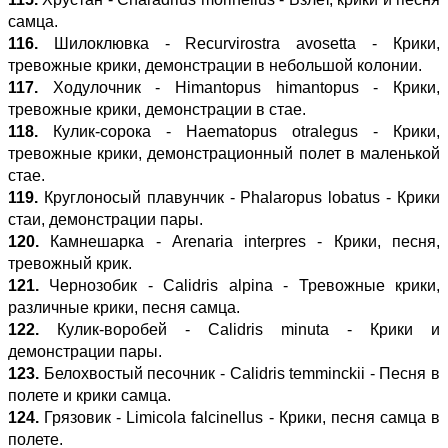
самца.
116.
Шилоклювка - Recurvirostra avosetta - Крики,
тревожные крики, демонстрации в небольшой колонии.
117.
Ходулочник - Himantopus himantopus - Крики,
тревожные крики, демонстрации в стае.
118.
Кулик-сорока - Haematopus otralegus - Крики,
тревожные крики, демонстрационный полет в маленькой
стае.
119.
Круглоносый плавунчик - Phalaropus lobatus - Крики
стаи, демонстрации пары.
120.
Камнешарка - Arenaria interpres - Крики, песня,
тревожный крик.
121.
Чернозобик - Calidris alpina - Тревожные крики,
различные крики, песня самца.
122.
Кулик-воробей - Calidris minuta - Крики и
демонстрации пары.
123.
Белохвостый песочник - Calidris temminckii - Песня в
полете и крики самца.
124.
Грязовик - Limicola falcinellus - Крики, песня самца в
полете.