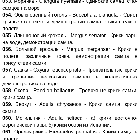
053.
Морянка - Clangula hyemalis - Одинокий самец, стая
самцов на море
054.
Обыкновенный гоголь - Bucephala clangula - Свист
крыльев в полете и демонстрации самца, крики самки в
полете.
055.
Длинноносый крохаль - Mergus serrator - Крики пары
на воде, демонстрации самца.
056.
Большой крохаль - Mergus merganser - Крики в
полете, различные крики, демонстрации самца в
присутствии самки.
057.
Савка - Oxyura leucocephala - Пронзительные крики
и трещание нескольких самцов в коллективных
демонстрациях на воде.
058.
Скопа - Pandion haliaetus - Тревожные крики самки,
крики самца.
059.
Беркут - Aquila chrysaetos - Крики самца, крики
самки.
060.
Могильник - Aquila heliaca - а) крики восточно-
европейской пары, б) крики особи из Испании.
061.
Орел-карлик - Hieraaetus pennatus - Крики самца в
полете.