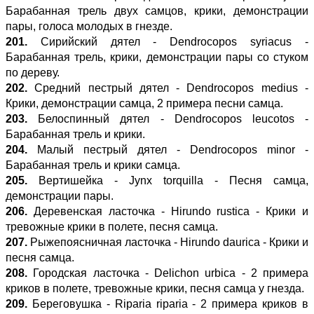
Барабанная трель двух самцов, крики, демонстрации
пары, голоса молодых в гнезде.
201.
Сирийский дятел - Dendrocopos syriacus -
Барабанная трель, крики, демонстрации пары со стуком
по дереву.
202.
Средний пестрый дятел - Dendrocopos medius -
Крики, демонстрации самца, 2 примера песни самца.
203.
Белоспинный дятел - Dendrocopos leucotos -
Барабанная трель и крики.
204.
Малый пестрый дятел - Dendrocopos minor -
Барабанная трель и крики самца.
205.
Вертишейка - Jynx torquilla - Песня самца,
демонстрации пары.
206.
Деревенская ласточка - Hirundo rustica - Крики и
тревожные крики в полете, песня самца.
207.
Рыжепоясничная ласточка - Hirundo daurica - Крики и
песня самца.
208.
Городская ласточка - Delichon urbica - 2 примера
криков в полете, тревожные крики, песня самца у гнезда.
209.
Береговушка - Riparia riparia - 2 примера криков в