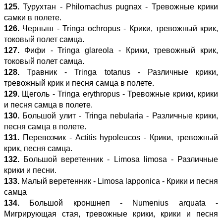
125.
Турухтан - Philomachus pugnax - Тревожные крики
самки в полете.
126.
Черныш - Tringa ochropus - Крики, тревожный крик,
токовый полет самца.
127.
Фифи - Tringa glareola - Крики, тревожный крик,
токовый полет самца.
128.
Травник - Tringa totanus - Различные крики,
тревожный крик и песня самца в полете.
129.
Щеголь - Tringa erythropus - Тревожные крики, крики
и песня самца в полете.
130.
Большой улит - Tringa nebularia - Различные крики,
песня самца в полете.
131.
Перевозчик - Actitis hypoleucos - Крики, тревожный
крик, песня самца.
132.
Большой веретенник - Limosa limosa - Различные
крики и песни.
133.
Малый веретенник - Limosa lapponica - Крики и песня
самца
134.
Большой кроншнеп - Numenius arquata -
Мигрирующая стая, тревожные крики, крики и песня