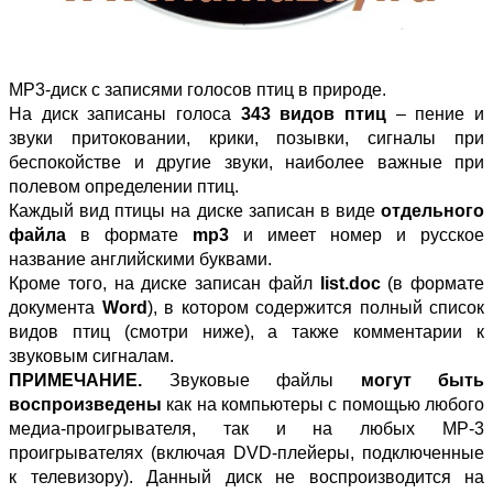
MP3-диск с записями голосов птиц в природе.
На диск записаны голоса
343 видов птиц
– пение и
звуки притоковании, крики, позывки, сигналы при
беспокойстве и другие звуки, наиболее важные при
полевом определении птиц.
Каждый вид птицы на диске записан в виде
отдельного
файла
в формате
mp3
и имеет номер и русское
название английскими буквами.
Кроме того, на диске записан файл
list.doc
(в формате
документа
Word
), в котором содержится полный список
видов птиц (смотри ниже), а также комментарии к
звуковым сигналам.
ПРИМЕЧАНИЕ.
Звуковые файлы
могут быть
воспроизведены
как на компьютеры с помощью любого
медиа-проигрывателя, так и на любых MP-3
проигрывателях (включая DVD-плейеры, подключенные
к телевизору). Данный диск не воспроизводится на