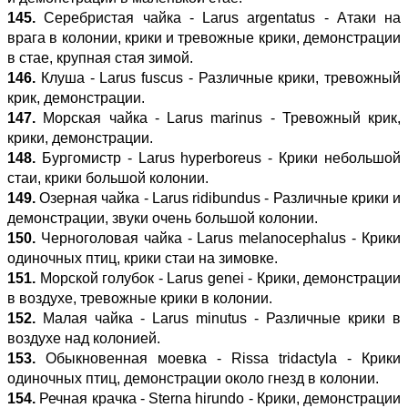
145.
Серебристая чайка - Larus argentatus - Атаки на
врага в колонии, крики и тревожные крики, демонстрации
в стае, крупная стая зимой.
146.
Клуша - Larus fuscus - Различные крики, тревожный
крик, демонстрации.
147.
Морская чайка - Larus marinus - Тревожный крик,
крики, демонстрации.
148.
Бургомистр - Larus hyperboreus - Крики небольшой
стаи, крики большой колонии.
149.
Озерная чайка - Larus ridibundus - Различные крики и
демонстрации, звуки очень большой колонии.
150.
Черноголовая чайка - Larus melanocephalus - Крики
одиночных птиц, крики стаи на зимовке.
151.
Морской голубок - Larus genei - Крики, демонстрации
в воздухе, тревожные крики в колонии.
152.
Малая чайка - Larus minutus - Различные крики в
воздухе над колонией.
153.
Обыкновенная моевка - Rissa tridactyla - Крики
одиночных птиц, демонстрации около гнезд в колонии.
154.
Речная крачка - Sterna hirundo - Крики, демонстрации