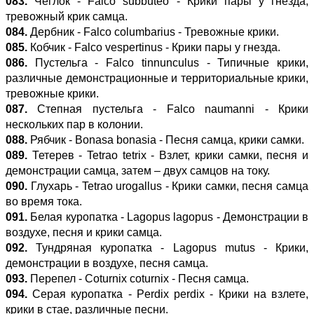
083.
Чеглок - Falco subbuteo - Крики пары у гнезда,
тревожный крик самца.
084.
Дербник - Falco columbarius - Тревожные крики.
085.
Кобчик - Falco vespertinus - Крики пары у гнезда.
086.
Пустельга - Falco tinnunculus - Типичные крики,
различные демонстрационные и территориальные крики,
тревожные крики.
087.
Степная пустельга - Falco naumanni - Крики
нескольких пар в колонии.
088.
Рябчик - Bonasa bonasia - Песня самца, крики самки.
089.
Тетерев - Tetrao tetrix - Взлет, крики самки, песня и
демонстрации самца, затем – двух самцов на току.
090.
Глухарь - Tetrao urogallus - Крики самки, песня самца
во время тока.
091.
Белая куропатка - Lagopus lagopus - Демонстрации в
воздухе, песня и крики самца.
092.
Тундряная куропатка - Lagopus mutus - Крики,
демонстрации в воздухе, песня самца.
093.
Перепел - Coturnix coturnix - Песня самца.
094.
Серая куропатка - Perdix perdix - Крики на взлете,
крики в стае, различные песни.