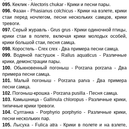
095.
Кеклик - Alectoris chukar - Крики и песни пары.
096.
Фазан - Phasianus colchicus - Крики на взлете, крики
стаи перед ночлегом, песни нескольких самцов, крики
тревоги.
097.
Серый журавль - Grus grus - Крики одиночной птицы,
крики стаи в полете, включая крики молодых особей,
крики большой стаи, песня самца.
098.
Коростель - Crex crex - Два примера песни самца.
099.
Водяной пастушок - Rallus aquaticus - Различные
крики, демонстрации пары.
100.
Обыкновенный погоныш - Porzana porzana - Два
примера песни самца.
101.
Малый погоныш - Porzana parva - Два примера
песни самца.
102.
Погоныш-крошка - Porzana pusilla - Песня самца.
103.
Камышница - Gallinula chloropus - Различные крики,
типичные крики тревоги.
104.
Султанка - Porphyrio porphyrio - Различные крики,
песни нескольких пар.
105.
Лысуха - Fulica atra - Крики в полете и на взлете,