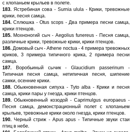
с хлопаньем крыльев в полете.
183.
Ястребиная сова - Surnia ulula - Крики, тревожные
крики, песня самца.
184.
Сплюшка - Otus scops - Два примера песни самца,
крики птенцов.
185.
Мохноногий сыч - Aegolius funereus - Песня самца,
различные крики, тревожные крики, крики птенцов.
186.
Домовый сыч - Athene noctua - 4 примера тревожных
криков, 3 примера типичного крика, 2 примера песни
самца.
187.
Воробьиный сычик - Glaucidium passerinum -
Типичная песня самца, нетипичная песня, шипение
самки, осенние крики.
188.
Обыкновенная сипуха - Tyto alba - Крики и песня
самца, крики пары у гнезда, крики птенцов.
189.
Обыкновенный козодой - Caprimulgus europaeus -
Песня самца, демонстрационный полет с хлопаньем
крыльев, тревожные крики около гнезда, крики птенцов.
190.
Черный стриж - Apus apus - Типичные звуки стаи
птиц в небе.