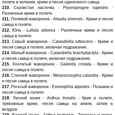
полете в колонии, крики и песня одиночного самца.
210.
Скалистая ласточка - Ptyonoprogne rupestris -
Различные крики в полете.
211.
Полевой жаворонок - Alauda arvensis - Крики и песня
самца в полете.
212.
Юла - Lullula arborea - Различные крики и песня
самца в полете.
213.
Серый жаворонок - Calandrella rufescens - Крики и
песня самца в полете, включая подражание.
214.
Малый жаворонок - Calandrella brachydactyla - Крики
и песня самца в полете, включая подражание.
215.
Хохлатый жаворонок - Galerida cristata - Крики и
песня самца в полете.
216.
Степной жаворонок - Melanocorypha calandra - Крики
и песня самца в полете.
217.
Рогатый жаворонок - Eremophila alpestris - Позывки и
песня самца в полете.
218.
Лесной конек - Anthus trivialis - Крик в полете,
тревожные крики, песня самца на земле, затем в
воздухе.
219.
Луговой конек - Anthus pratensis - Тревожные крики,