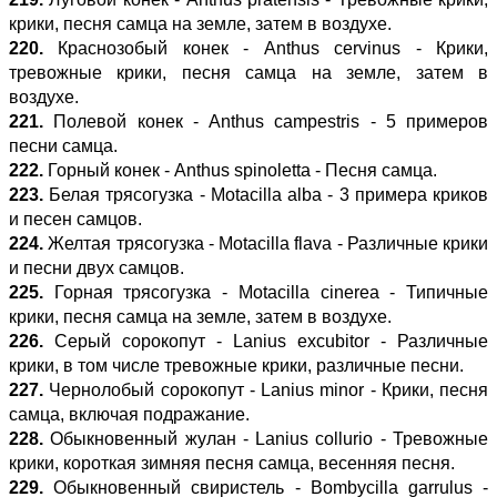
крики, песня самца на земле, затем в воздухе.
220.
Краснозобый конек - Anthus cervinus - Крики,
тревожные крики, песня самца на земле, затем в
воздухе.
221.
Полевой конек - Anthus campestris - 5 примеров
песни самца.
222.
Горный конек - Anthus spinoletta - Песня самца.
223.
Белая трясогузка - Motacilla alba - 3 примера криков
и песен самцов.
224.
Желтая трясогузка - Motacilla flava - Различные крики
и песни двух самцов.
225.
Горная трясогузка - Motacilla cinerea - Типичные
крики, песня самца на земле, затем в воздухе.
226.
Серый сорокопут - Lanius excubitor - Различные
крики, в том числе тревожные крики, различные песни.
227.
Чернолобый сорокопут - Lanius minor - Крики, песня
самца, включая подражание.
228.
Обыкновенный жулан - Lanius collurio - Тревожные
крики, короткая зимняя песня самца, весенняя песня.
229.
Обыкновенный свиристель - Bombycilla garrulus -