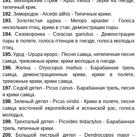
191.
Белобрюхий стриж - Apus melba - Звуки на гнезде,
типичный крик.
192.
Зимородок - Alcedo atthis - Типичные крики.
193.
Золотистая щурка - Merops apiaster - Голоса
нескольких птиц, крики в стае, демонстрации пары.
194.
Сизоворонка - Coracias garrulus - Демонстрации
пары в полете, голоса птенцов в гнезде, голоса молодых
птиц.
195.
Удод - Upupa epops - Песня самца, нетипичная песня
самца, тревожные крики, крики молодых в гнезде.
196.
Желна - Dryocopus martius - Барабанная трель
самца, демонстрационные крики, крики в полете,
тревожные крики, крики самца.
197.
Седой дятел - Picus canus - Барабанная трель, песня
и крики самца.
198.
Зеленый дятел - Picus viridis - Крики в полете, песня
самца восточной европейской и испанской рас, голоса
молодых.
199.
Трехпалый дятел - Picoides tridactylus - Барабанная
трель, типичные крики.
200.
Большой пестрый дятел - Dendrocopos major -