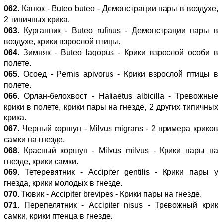
062.
Канюк - Buteo buteo - Демонстрации пары в воздухе,
2 типичных крика.
063.
Курганник - Buteo rufinus - Демонстрации пары в
воздухе, крики взрослой птицы.
064.
Зимняк - Buteo lagopus - Крики взрослой особи в
полете.
065.
Осоед - Pernis apivorus - Крики взрослой птицы в
полете.
066.
Орлан-белохвост - Haliaetus albicilla - Тревожные
крики в полете, крики пары на гнезде, 2 других типичных
крика.
067.
Черный коршун - Milvus migrans - 2 примера криков
самки на гнезде.
068.
Красный коршун - Milvus milvus - Крики пары на
гнезде, крики самки.
069.
Тетеревятник - Accipiter gentilis - Крики пары у
гнезда, крики молодых в гнезде.
070.
Тювик - Accipiter brevipes - Крики пары на гнезде.
071.
Перепелятник - Accipiter nisus - Тревожный крик
самки, крики птенца в гнезде.