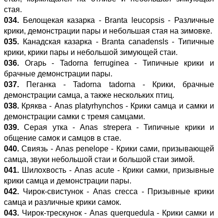
стая.
034.
Белощекая казарка - Branta leucopsis - Различные
крики, демонстрации пары и небольшая стая на зимовке.
035.
Канадская казарка - Branta canadensls - Типичные
крики, крики пары и небольшой зимующей стаи.
036.
Огарь - Tadorna ferruginea - Типичные крики и
брачные демонстрации пары.
037.
Пеганка - Tadorna tadorna - Крики, брачные
демонстрации самца, а также нескольких птиц.
038.
Кряква - Anas platyrhynchos - Крики самца и самки и
демонстрации самки с тремя самцами.
039.
Серая утка - Anas strepera - Типичные крики и
общение самок и самцов в стае.
040.
Свиязь - Anas penelope - Крики сами, призывающей
самца, звуки небольшой стаи и большой стаи зимой.
041.
Шилохвость - Anas acute - Крики самки, призывные
крики самца и демонстрации пары.
042.
Чирок-свистунок - Anas crecca - Призывные крики
самца и различные крики самок.
043.
Чирок-трескунок - Anas querquedula - Крики самки и