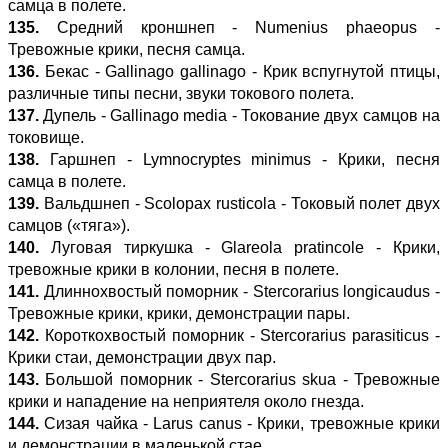
самца в полете.
135.
Средний кроншнеп - Numenius phaeopus -
Тревожные крики, песня самца.
136.
Бекас - Gallinago gallinago - Крик вспугнутой птицы,
различные типы песни, звуки токового полета.
137.
Дупель - Gallinago media - Токование двух самцов на
токовище.
138.
Гаршнеп - Lymnocryptes minimus - Крики, песня
самца в полете.
139.
Вальдшнеп - Scolopax rusticola - Токовый полет двух
самцов («тяга»).
140.
Луговая тиркушка - Glareola pratincole - Крики,
тревожные крики в колонии, песня в полете.
141.
Длиннохвостый поморник - Stercorarius longicaudus -
Тревожные крики, крики, демонстрации пары.
142.
Короткохвостый поморник - Stercorarius parasiticus -
Крики стаи, демонстрации двух пар.
143.
Большой поморник - Stercorarius skua - Тревожные
крики и нападение на неприятеля около гнезда.
144.
Сизая чайка - Larus canus - Крики, тревожные крики
и демонстрации в маленькой стае.