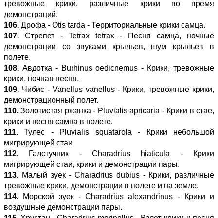
тревожные крики, различные крики во время
демонстраций.
106.
Дрофа - Otis tarda - Территориальные крики самца.
107.
Стрепет - Tetrax tetrax - Песня самца, ночные
демонстрации со звуками крыльев, шум крыльев в
полете.
108.
Авдотка - Burhinus oedicnemus - Крики, тревожные
крики, ночная песня.
109.
Чибис - Vanellus vanellus - Крики, тревожные крики,
демонстрационный полет.
110.
Золотистая ржанка - Pluvialis apricaria - Крики в стае,
крики и песня самца в полете.
111.
Тулес - Pluvialis squatarola - Крики небольшой
мигрирующей стаи.
112.
Галстучник - Charadrius hiaticula - Крики
мигрирующей стаи, крики и демонстрации пары.
113.
Малый зуек - Charadrius dubius - Крики, различные
тревожные крики, демонстрации в полете и на земле.
114.
Морской зуек - Charadrius alexandrinus - Крики и
воздушные демонстрации пары.
115.
Хрустан - Charadrius morinellus - Взлет, крики и песня