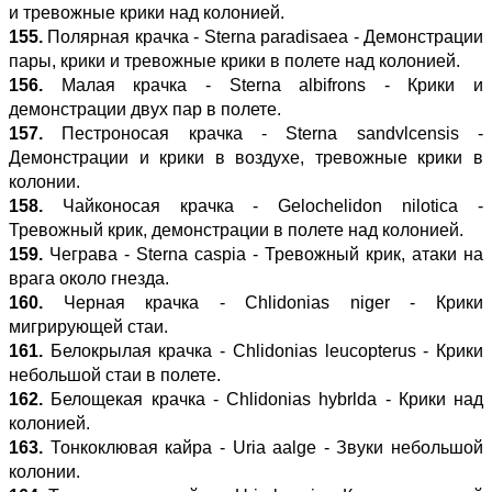
и тревожные крики над колонией.
155.
Полярная крачка - Sterna paradisaea - Демонстрации
пары, крики и тревожные крики в полете над колонией.
156.
Малая крачка - Sterna albifrons - Крики и
демонстрации двух пар в полете.
157.
Пестроносая крачка - Sterna sandvlcensis -
Демонстрации и крики в воздухе, тревожные крики в
колонии.
158.
Чайконосая крачка - Gelochelidon nilotica -
Тревожный крик, демонстрации в полете над колонией.
159.
Чеграва - Sterna caspia - Тревожный крик, атаки на
врага около гнезда.
160.
Черная крачка - Chlidonias niger - Крики
мигрирующей стаи.
161.
Белокрылая крачка - Chlidonias leucopterus - Крики
небольшой стаи в полете.
162.
Белощекая крачка - Chlidonias hybrlda - Крики над
колонией.
163.
Тонкоклювая кайра - Uria aalge - Звуки небольшой
колонии.