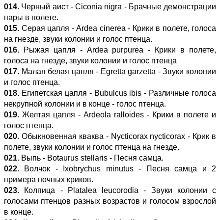
014.
Черный аист - Ciconia nigra - Брачные демонстрации
пары в полете.
015.
Серая цапля - Ardea cinerea - Крики в полете, голоса
на гнезде, звуки колонии и голос птенца.
016.
Рыжая цапля - Ardea purpurea - Крики в полете,
голоса на гнезде, звуки колонии и голос птенца
017.
Малая белая цапля - Egretta garzetta - Звуки колонии
и голос птенца.
018.
Египетская цапля - Bubulcus ibis - Различные голоса
некрупной колонии и в конце - голос птенца.
019.
Желтая цапля - Ardeola ralloides - Крики в полете и
голос птенца.
020.
Обыкновенная кваква - Nycticorax nycticorax - Крик в
полете, звуки колонии и голос птенца на гнезде.
021.
Выпь - Botaurus stellaris - Песня самца.
022.
Волчок - Ixobrychus minutus - Песня самца и 2
примера ночных криков.
023.
Колпица - Platalea leucorodia - Звуки колонии с
голосами птенцов разных возрастов и голосом взрослой
в конце.