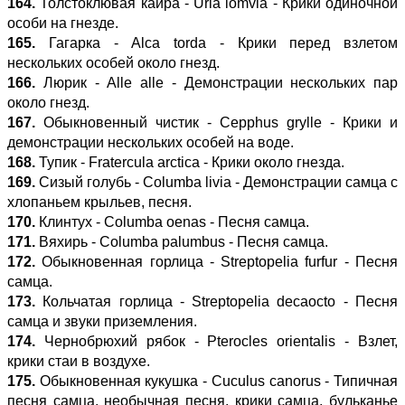
164.
Толстоклювая кайра - Uria lomvia - Крики одиночной
особи на гнезде.
165.
Гагарка - Alca torda - Крики перед взлетом
нескольких особей около гнезд.
166.
Люрик - Alle alle - Демонстрации нескольких пар
около гнезд.
167.
Обыкновенный чистик - Cepphus grylle - Крики и
демонстрации нескольких особей на воде.
168.
Тупик - Fratercula arctica - Крики около гнезда.
169.
Сизый голубь - Columba livia - Демонстрации самца с
хлопаньем крыльев, песня.
170.
Клинтух - Columba oenas - Песня самца.
171.
Вяхирь - Columba palumbus - Песня самца.
172.
Обыкновенная горлица - Streptopelia furfur - Песня
самца.
173.
Кольчатая горлица - Streptopelia decaocto - Песня
самца и звуки приземления.
174.
Чернобрюхий рябок - Pterocles orientalis - Взлет,
крики стаи в воздухе.
175.
Обыкновенная кукушка - Cuculus canorus - Типичная
песня самца, необычная песня, крики самца, бульканье