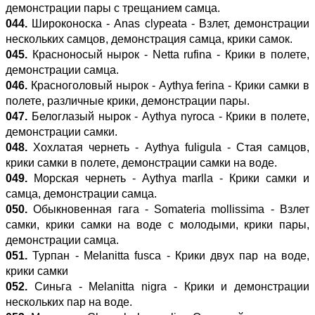
демонстрации пары с трещанием самца.
044.
Широконоска - Anas clypeata - Взлет, демонстрации
нескольких самцов, демонстрация самца, крики самок.
045.
Красноносый нырок - Netta rufina - Крики в полете,
демонстрации самца.
046.
Красноголовый нырок - Aythya ferina - Крики самки в
полете, различные крики, демонстрации пары.
047.
Белоглазый нырок - Aythya nyroca - Крики в полете,
демонстрации самки.
048.
Хохлатая чернеть - Aythya fuligula - Стая самцов,
крики самки в полете, демонстрации самки на воде.
049.
Морская чернеть - Aythya marlla - Крики самки и
самца, демонстрации самца.
050.
Обыкновенная гага - Somateria mollissima - Взлет
самки, крики самки на воде с молодыми, крики пары,
демонстрации самца.
051.
Турпан - Melanitta fusca - Крики двух пар на воде,
крики самки
052.
Синьга - Melanitta nigra - Крики и демонстрации
нескольких пар на воде.