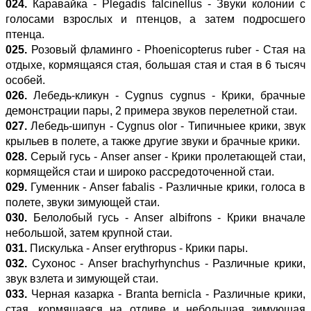
024.
Каравайка - Plegadis falcinellus - Звуки колонии с
голосами взрослых и птенцов, а затем подросшего
птенца.
025.
Розовый фламинго - Phoenicopterus ruber - Стая на
отдыхе, кормящаяся стая, большая стая и стая в 6 тысяч
особей.
026.
Лебедь-кликун - Cygnus cygnus - Крики, брачные
демонстрации пары, 2 примера звуков перелетной стаи.
027.
Лебедь-шипун - Cygnus olor - Типичныее крики, звук
крыльев в полете, а также другие звуки и брачные крики.
028.
Серый гусь - Anser anser - Крики пролетающей стаи,
кормящейся стаи и широко рассредоточенной стаи.
029.
Гуменник - Anser fabalis - Различные крики, голоса в
полете, звуки зимующей стаи.
030.
Белолобый гусь - Anser albifrons - Крики вначале
небольшой, затем крупной стаи.
031.
Пискулька - Anser erythropus - Крики пары.
032.
Сухонос - Anser brachyrhynchus - Различные крики,
звук взлета и зимующей стаи.
033.
Черная казарка - Branta bernicla - Различные крики,
стая, кормящаяся на отливе и небольшая зимующая