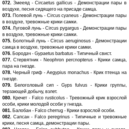
072.
Змееяд - Circaetus gallicus - Демонстрации пары в
воздухе, песня сидящего на присаде самца.
073.
Полевой лунь - Circus cyaneus - Демонстрации пары
в воздухе, тревожные крики самки.
074.
Луговой лунь - Circus pygargus - Демонстрации пары
в воздухе, тревожные крики самки.
075.
Болотный лунь - Circus aeruginosus - Демонстрации
самца в воздухе, тревожные крики самки.
076.
Бородач - Gypaetus barbatus - Типичный свист.
077.
Стервятник - Neophron percnopterus - Крики самца,
пара на гнезде.
078.
Черный гриф - Aegypius monachus - Крик птенца на
гнезде.
079.
Белоголовый сип - Gyps fulvus - Крики группы,
терзающей добычу, взлет.
080.
Кречет - Falco rusticolus - Тревожный крик взрослой
особи, крики молодой особи у гнезда.
081.
Балобан - Falco cherrug - Крики взрослой особи.
082.
Сапсан - Falco peregrinus - Типичные и тревожные
крики, песня самца, демонстрации пары.