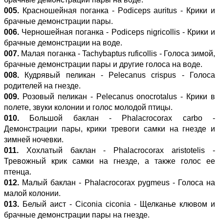
005.
Красношейная поганка - Podiceps auritus - Крики и
брачные демонстрации пары.
006.
Черношейная поганка - Podiceps nigricollis - Крики и
брачные демонстрации на воде.
007.
Малая поганка - Tachybaptus ruficollis - Голоса зимой,
брачные демонстрации пары и другие голоса на воде.
008.
Кудрявый пеликан - Pelecanus crispus - Голоса
родителей на гнезде.
009.
Розовый пеликан - Pelecanus onocrotalus - Крики в
полете, звуки колонии и голос молодой птицы.
010.
Большой баклан - Phalacrocorax carbo -
Демонстрации пары, крики тревоги самки на гнезде и
зимней ночевки.
011.
Хохлатый баклан - Phalacrocorax aristotelis -
Тревожный крик самки на гнезде, а также голос ее
птенца.
012.
Малый баклан - Phalacrocorax pygmeus - Голоса на
малой колонии.
013.
Белый аист - Ciconia ciconia - Щелканье клювом и
брачные демонстрации пары на гнезде.