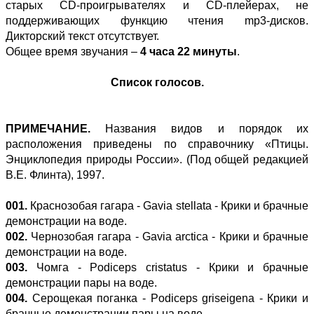
старых CD-проигрывателях и CD-плейерах, не
поддерживающих функцию чтения mp3-дисков.
Дикторский текст отсутствует.
Общее время звучания –
4 часа 22 минуты
.
Список голосов.
ПРИМЕЧАНИЕ.
Названия видов и порядок их
расположения приведены по справочнику «Птицы.
Энциклопедия природы России». (Под общей редакцией
В.Е. Флинта), 1997.
001.
Краснозобая гагара - Gavia stellata - Крики и брачные
демонстрации на воде.
002.
Чернозобая гагара - Gavia arctica - Крики и брачные
демонстрации на воде.
003.
Чомга - Podiceps cristatus - Крики и брачные
демонстрации пары на воде.
004.
Серощекая поганка - Podiceps griseigena - Крики и
брачные демонстрации пары на воде.