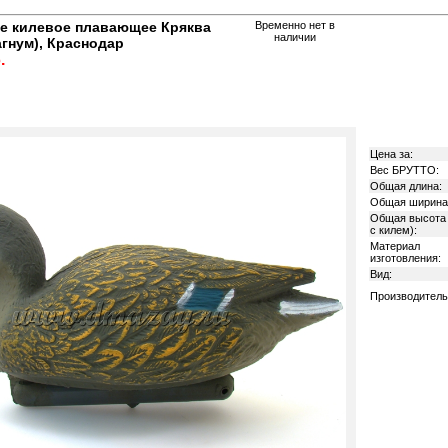
е килевое плавающее Кряква
Временно нет в
наличии
гнум), Краснодар
.
Цена за:
Вес БРУТТО:
Общая длина:
Общая ширина
Общая высота 
с килем):
Материал
изготовления:
Вид:
Производитель