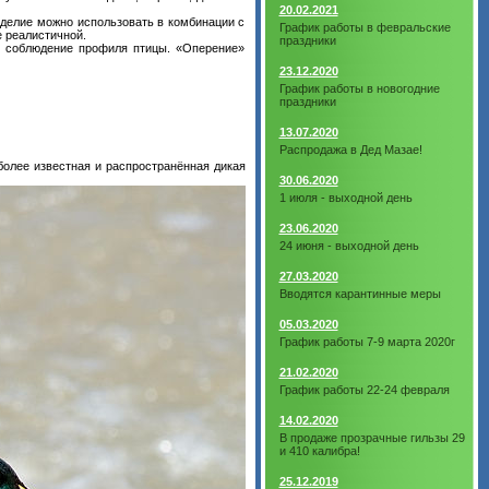
20.02.2021
зделие можно использовать в комбинации с
График работы в февральские
 реалистичной.
праздники
е соблюдение профиля птицы. «Оперение»
23.12.2020
График работы в новогодние
праздники
13.07.2020
Распродажа в Дед Мазае!
аиболее известная и распространённая дикая
30.06.2020
1 июля - выходной день
23.06.2020
24 июня - выходной день
27.03.2020
Вводятся карантинные меры
05.03.2020
График работы 7-9 марта 2020г
21.02.2020
График работы 22-24 февраля
14.02.2020
В продаже прозрачные гильзы 29
и 410 калибра!
25.12.2019