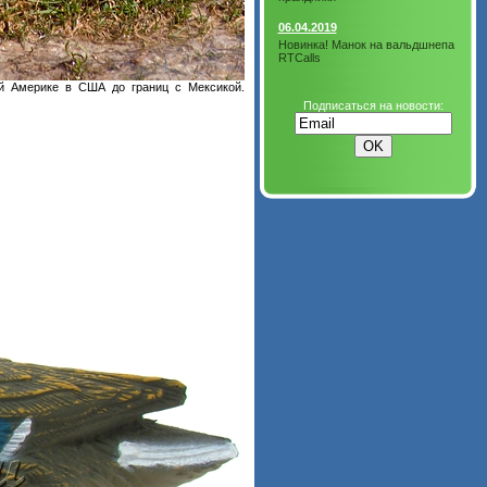
06.04.2019
Новинка! Манок на вальдшнепа
RTCalls
ой Америке в США до границ с Мексикой.
Подписаться на новости: