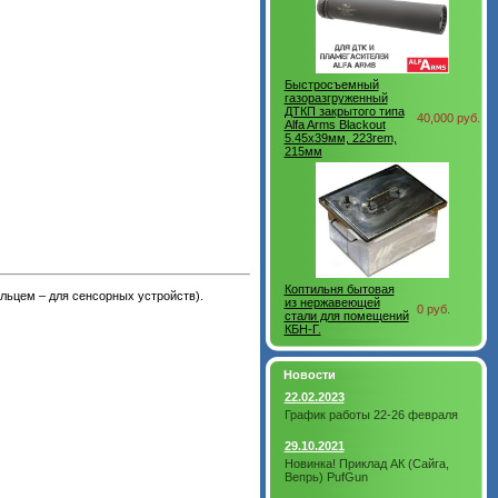
Быстросъемный
газоразгруженный
ДТКП закрытого типа
40,000 руб.
Alfa Arms Blackout
5.45х39мм, 223rem,
215мм
Коптильня бытовая
ьцем – для сенсорных устройств).
из нержавеющей
0 руб.
стали для помещений
КБН-Г.
Новости
22.02.2023
График работы 22-26 февраля
29.10.2021
Новинка! Приклад АК (Сайга,
Вепрь) PufGun