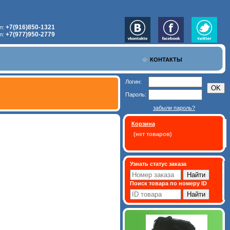
+7(916)850-1321
л:
+7(977)950-2779
л:
КОНТАКТЫ
Логин:
Пароль:
забыли пароль?
Корзина
(нет товаров)
Узнать статус заказа
Поиск товара по номеру ID