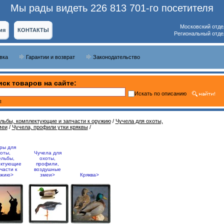
Мы рады видеть 226 813 701-го посетителя
Московский отде
ия
КОНТАКТЫ
Региональный отде
вка
Гарантии и возврат
Законодательство
ск товаров на сайте:
Искать по описанию
ь
ельбы, комплектующие и запчасти к оружию
/
Чучела для охоты,
меи
/
Чучела, профили утки кряквы
/
ры для
оты,
Чучела для
ельбы,
охоты,
ектующие
профили,
части к
воздушные
ужию>
змеи>
Кряква>