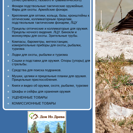
(огнестрельного, газового и травматического)
Фонари подствольные тактические оружейные.
Фары для охоты. Армейские фонари.
Крепления для оптики, кольца, базы, кронштейны к
оптическим, коллиматорным прицелам,
подствольным тактическим фонарям, ЛЦУ
Прицелы оптические и коллиматорые для оружия.
Прицелы ночного видения. ЛЦУ. Бинокли и
монокуляры для охоты. Зрительные трубы.
Компасы, барометры, метеостанции,
измерительные приборы для охоты, рыбалки,
туризма
Лодки для охоты, рыбалки и туризма
Сошки и подставки для оружия. Опоры (упоры) для
стрельбы.
Средства для поиска подранков.
Мушки, целики и прицельные планки для оружия.
Прицельные приспособления.
Книги и видео об оружии, охоте, рыбалке, туризме
Шкафы и сейфы для хранения оружия
УЦЕНЕННЫЕ ТОВАРЫ
КОМИССИОННЫЕ ТОВАРЫ