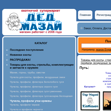
Главная
Регистрац
Заказ, Оплата, Доста
Пои
КАТАЛОГ
Например,
манок Егер
Последние поступления
Новинки охоты
РАСПРОДАЖА!
Товары для охоты, стр
профили, воздушные з
Товары для охоты, стрельбы, комплектующие
Путь:
и запчасти к оружию
Манки, горны, трубы, свистки
Това
ох
Чучела для охоты, профили, воздушные змеи
стр
компл
Чучела, профили, флюгера белолобого гуся
и зап
Чучела, профили, флюгера серого гуся
Каталог>
ор
Чучела, профили, флюгера гуся гуменника
Чучела, профили, флюгера гуся казарка белощекая
Чучела, профили утки кряквы
Чучела, профили чирков
Чучела и профили чернети