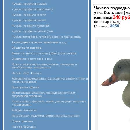
Чучела, профили нырков
Чучело подсадно
Чучела, профили шилохвости
утка большое (ма
Чучела, профили гоголя
340 руб
Наша цена:
Чучела, профили свиязи
Вес товара: 430 g
3959
Чучела, профиля турпанов
ID товара:
Чучела, профили прочих уток
Чучела тетеревов, голубей, ворон и прочих птиц
Аксессуары к чучелам, профилям и т.д.
Средства маскировки
Запчасти, детали, тюнинг (обвес) для оружия
Снаряжение патронов, весы
Ножи и аксессуары к ним, мачете, походные и
хозяйственные интрументы
Оптика, ЛЦУ, Фонари
Крепления, кронштейны, базы для установки оптики и
тюнинга (обвеса)
Пристрелка оружия
Метательные машинки, принадлежности для
спортивной стрельбы
Чехлы, кейсы, футляры, ящики для оружия, патронов
и снаряжения
Кобуры, тренчики
Патронташи, подсумки, ремни, погоны, ягдташи
Сумки, рюкзаки
Уход за оружием