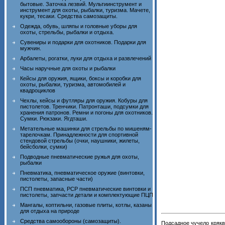
бытовые. Заточка лезвий. Мультиинструмент и
инструмент для охоты, рыбалки, туризма. Мачете,
кукри, тесаки. Средства самозащиты.
Одежда, обувь, шляпы и головные уборы для
охоты, стрельбы, рыбалки и отдыха.
Сувениры и подарки для охотников. Подарки для
мужчин.
Арбалеты, рогатки, луки для отдыха и развлечений
Часы наручные для охоты и рыбалки
Кейсы для оружия, ящики, боксы и коробки для
охоты, рыбалки, туризма, автомобилей и
квадроциклов
Чехлы, кейсы и футляры для оружия. Кобуры для
пистолетов. Тренчики. Патронташи, подсумки для
хранения патронов. Ремни и погоны для охотников.
Сумки. Рюкзаки. Ягдташи.
Метательные машинки для стрельбы по мишеням-
тарелочкам. Принадлежности для спортивной
стендовой стрельбы (очки, наушники, жилеты,
бейсболки, сумки)
Подводные пневматические ружья для охоты,
рыбалки
Пневматика, пневматическое оружие (винтовки,
пистолеты, запасные части)
ПСП пневматика, PCP пневматические винтовки и
пистолеты, запчасти детали и комплектующие ПЦП
Мангалы, коптильни, газовые плиты, котлы, казаны
для отдыха на природе
Средства самообороны (самозащиты).
Подсадное чучело кря