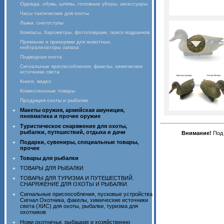
Одежда, обувь, шляпы, головные уборы, аксессуары
Часы тактические для охоты
Лыжи, снегоступы
Компасы, барометры, фотоловушки, поиск подранков
Приманки и прикормки для животных,
нейтрализаторы запаха
Подводная охота
Сигнальные приспособления, факелы, химические
источники света
Книги, видео
Комиссионные товары
Продукция охоты и рыбалки
Макеты оружия, армейская амуниция,
пневматика и прочее оружие
Туристическое снаряжение для охоты,
рыбалки, путешествий, отдыха и дачи
Внимание!
Под 
Подарки, сувениры, специальные товары,
прочее
Товары для рыбалки
ТОВАРЫ ДЛЯ РЫБАЛКИ
ТОВАРЫ ДЛЯ ТУРИЗМА И ПУТЕШЕСТВИЙ.
СНАРЯЖЕНИЕ ДЛЯ ОХОТЫ И РЫБАЛКИ.
Сигнальные приспособления, пусковые устройства
Сигнал Охотника, факелы, химические источники
света (ХИС) для охоты, рыбалки, туризма для
охотников
Ножи охотничьи, рыбацкие и хозяйственно