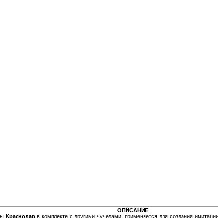
ОПИСАНИЕ
квы
Краснодар
в комплекте с другими чучелами, применяется для создания имитации 