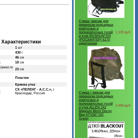
Сумка- рюкзак для
переноски подсадных
корпусных и
полукорпусных гусей
1,130 руб.
и уток ROSHUNTER
(РОСХАНТЕР) 6170
Характеристики
однотонная
1
шт
430
г
46
см
:
18
см
(вместе
23
см
Пластик
Кряква утка
СК «ПЕЛЕНГ - А.С.С.»,
г.
:
Сумка – рюкзак для
Краснодар, Россия
переноски подсадных
корпусных и
полукорпусных гусей
4,490 руб.
и уток ALLEN 242
Magnum Mesh Decoy
Bag 47"x50" OD
Green