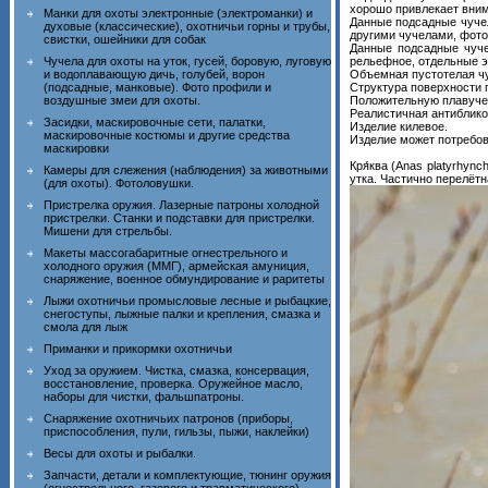
хорошо привлекает вним
Манки для охоты электронные (электроманки) и
Данные подсадные чучел
духовые (классические), охотничьи горны и трубы,
другими чучелами, фото
свистки, ошейники для собак
Данные подсадные чуче
Чучела для охоты на уток, гусей, боровую, луговую
рельефное, отдельные э
и водоплавающую дичь, голубей, ворон
Объемная пустотелая чу
(подсадные, манковые). Фото профили и
Структура поверхности 
воздушные змеи для охоты.
Положительную плавучес
Реалистичная антибликов
Засидки, маскировочные сети, палатки,
Изделие килевое.
маскировочные костюмы и другие средства
Изделие может потребов
маскировки
Кря́ква (Anas platyrhyn
Камеры для слежения (наблюдения) за животными
утка. Частично перелётн
(для охоты). Фотоловушки.
Пристрелка оружия. Лазерные патроны холодной
пристрелки. Станки и подставки для пристрелки.
Мишени для стрельбы.
Макеты массогабаритные огнестрельного и
холодного оружия (ММГ), армейская амуниция,
снаряжение, военное обмундирование и раритеты
Лыжи охотничьи промысловые лесные и рыбацкие,
снегоступы, лыжные палки и крепления, смазка и
смола для лыж
Приманки и прикормки охотничьи
Уход за оружием. Чистка, смазка, консервация,
восстановление, проверка. Оружейное масло,
наборы для чистки, фальшпатроны.
Снаряжение охотничьих патронов (приборы,
приспособления, пули, гильзы, пыжи, наклейки)
Весы для охоты и рыбалки.
Запчасти, детали и комплектующие, тюнинг оружия