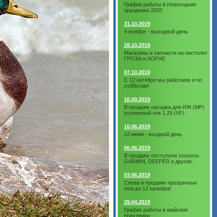
График работы в Новогодние
праздники 2020
31.10.2019
4 ноября - выходной день
28.10.2019
Магазины и запчасти на пистолет
ГРОЗА и ХОРХЕ
07.10.2019
С 12 октября мы работаем и по
субботам!
16.09.2019
В продаже насадка для ИЖ (МР)
усиленный чок 1.25 (XF)
10.06.2019
12 июня - входной день
06.06.2019
В продажу поступили эхолоты
GARMIN, DEEPER и другие.
03.06.2019
Снова в продаже прозрачные
гильзы 12 калибра!
29.04.2019
График работы в майские
прахдники