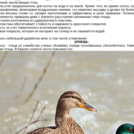
ание пролетающих птиц.
а утки предназначены для охоты на воде и на земле. Кроме того, во время охоты, и
профилями, флюгерами воздушными змеями, это оживляет высадку и делает её более
ла весьма схожи со своими прототипами и эффективны в роли приманки. Полно
лементы приманки даже с близкого расстояния напоминает перо птицы.
чалка изготовлена из ударопрочного пластика.
пластика обеспечивает стойкость и надежность красочного покрытия.
ть за счет герметичного исполнения корпуса.
ая покраска, которая не выгорает на солнце и не смывается водой.
ать небольшой доработки киля, в том числе утяжеления.
КРЯКВА:
chos) - птица из семейства утиных (Anatidae) отряда гусеобразных (Anseriformes). Н
ая птица. В Европе селится почти повсеместно.