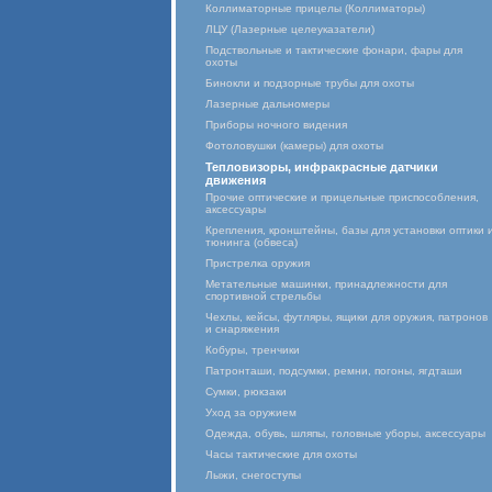
Коллиматорные прицелы (Коллиматоры)
ЛЦУ (Лазерные целеуказатели)
Подствольные и тактические фонари, фары для
охоты
Бинокли и подзорные трубы для охоты
Лазерные дальномеры
Приборы ночного видения
Фотоловушки (камеры) для охоты
Тепловизоры, инфракрасные датчики
движения
Прочие оптические и прицельные приспособления,
аксессуары
Крепления, кронштейны, базы для установки оптики 
тюнинга (обвеса)
Пристрелка оружия
Метательные машинки, принадлежности для
спортивной стрельбы
Чехлы, кейсы, футляры, ящики для оружия, патронов
и снаряжения
Кобуры, тренчики
Патронташи, подсумки, ремни, погоны, ягдташи
Сумки, рюкзаки
Уход за оружием
Одежда, обувь, шляпы, головные уборы, аксессуары
Часы тактические для охоты
Лыжи, снегоступы