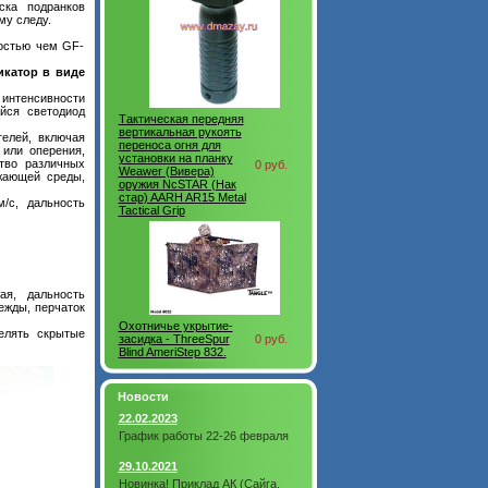
ка подранков
му следу.
остью чем GF-
икатор в виде
нтенсивности
йся светодиод
Тактическая передняя
вертикальная рукоять
телей, включая
переноса огня для
 или оперения,
установки на планку
ство различных
0 руб.
Weawer (Вивера)
жающей среды,
оружия NcSTAR (Нак
стар) AARH AR15 Metal
/с, дальность
Tactical Grip
ая, дальность
ежды, перчаток
Охотничье укрытие-
лять скрытые
засидка - ThreeSpur
0 руб.
Blind AmeriStep 832.
Новости
22.02.2023
График работы 22-26 февраля
29.10.2021
Новинка! Приклад АК (Сайга,