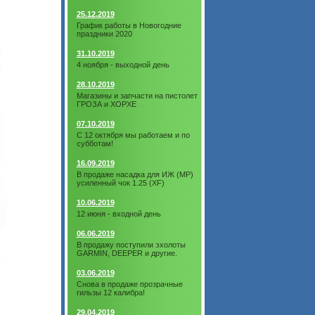
25.12.2019
График работы в Новогодние
праздники 2020
31.10.2019
4 ноября - выходной день
28.10.2019
Магазины и запчасти на пистолет
ГРОЗА и ХОРХЕ
07.10.2019
С 12 октября мы работаем и по
субботам!
16.09.2019
В продаже насадка для ИЖ (МР)
усиленный чок 1.25 (XF)
10.06.2019
12 июня - входной день
06.06.2019
В продажу поступили эхолоты
GARMIN, DEEPER и другие.
03.06.2019
Снова в продаже прозрачные
гильзы 12 калибра!
29.04.2019