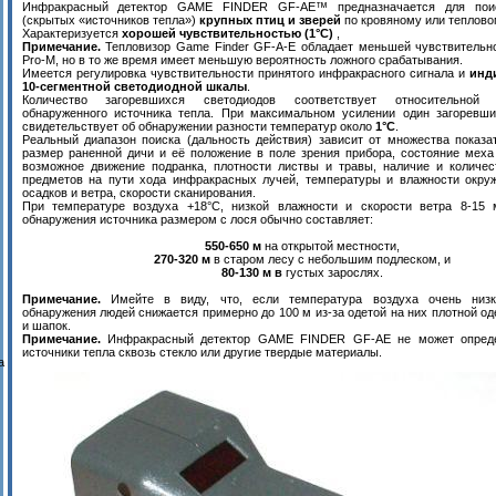
Инфракрасный детектор GAME FINDER GF-AE™ предназначается для поис
(скрытых «источников тепла»)
крупных птиц и зверей
по кровяному или теплово
Характеризуется
хорошей чувствительностью (1°С)
,
Примечание.
Тепловизор Game Finder GF-A-E обладает меньшей чувствительн
Pro-М, но в то же время имеет меньшую вероятность ложного срабатывания.
Имеется регулировка чувствительности принятого инфракрасного сигнала и
инд
10-сегментной светодиодной шкалы
.
Количество загоревшихся светодиодов соответствует относительной и
обнаруженного источника тепла. При максимальном усилении один загоревши
свидетельствует об обнаружении разности температур около
1°С
.
Реальный диапазон поиска (дальность действия) зависит от множества показа
размер раненной дичи и её положение в поле зрения прибора, состояние меха
возможное движение подранка, плотности листвы и травы, наличие и количе
предметов на пути хода инфракрасных лучей, температуры и влажности окру
осадков и ветра, скорости сканирования.
При температуре воздуха +18°С, низкой влажности и скорости ветра 8-15 м
обнаружения источника размером с лося обычно составляет:
550-650 м
на открытой местности,
270-320 м
в старом лесу с небольшим подлеском, и
80-130 м в
густых зарослях.
Примечание.
Имейте в виду, что, если температура воздуха очень низк
обнаружения людей снижается примерно до 100 м из-за одетой на них плотной од
и шапок.
Примечание.
Инфракрасный детектор GAME FINDER GF-AE не может опреде
источники тепла сквозь стекло или другие твердые материалы.
а