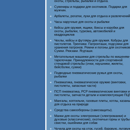
охоты, стрельбы, рыбалки и отдыха.
Сувениры и подарки для охотников. Подарки для
мужчин.
Арбалеты, рогатки, луки для отдыха и развлечений
Часы наручные для охоты и рыбалки
Кейсы для оружия, ящики, боксы и коробки для
охоты, рыбалки, туризма, автомобилей и
квадроциклов
Чехлы, кейсы и футляры для оружия. Кобуры для
пистолетов. Тренчики. Патронташи, подсумки для
хранения патронов. Ремни и погоны для охотников
Сумки. Рюкзаки. Ягдташи.
Метательные машинки для стрельбы по мишеням
тарелочкам. Принадлежности для спортивной
стендовой стрельбы (очки, наушники, жилеты,
бейсболки, сумки)
Подводные пневматические ружья для охоты,
рыбалки
Пневматика, пневматическое оружие (винтовки,
пистолеты, запасные части)
ПСП пневматика, PCP пневматические винтовки и
пистолеты, запчасти детали и комплектующие ПЦ
Мангалы, коптильни, газовые плиты, котлы, казан
для отдыха на природе
Средства самообороны (самозащиты).
Манки для охоты электронные (электроманки) и
духовые (классические), охотничьи горны и трубы
свистки, ошейники для собак
Чучела для охоты на уток, гусей, боровую, лугову