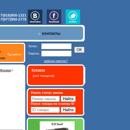
+7(916)850-1321
+7(977)950-2779
КОНТАКТЫ
Логин:
ь
Пароль:
нию
забыли пароль?
Корзина
 Фонари
/
(нет товаров)
Узнать статус заказа
Поиск товара по номеру ID