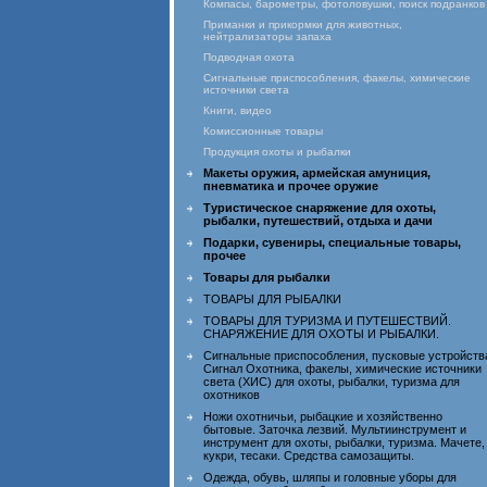
Компасы, барометры, фотоловушки, поиск подранков
Приманки и прикормки для животных,
нейтрализаторы запаха
Подводная охота
Сигнальные приспособления, факелы, химические
источники света
Книги, видео
Комиссионные товары
Продукция охоты и рыбалки
Макеты оружия, армейская амуниция,
пневматика и прочее оружие
Туристическое снаряжение для охоты,
рыбалки, путешествий, отдыха и дачи
Подарки, сувениры, специальные товары,
прочее
Товары для рыбалки
ТОВАРЫ ДЛЯ РЫБАЛКИ
ТОВАРЫ ДЛЯ ТУРИЗМА И ПУТЕШЕСТВИЙ.
СНАРЯЖЕНИЕ ДЛЯ ОХОТЫ И РЫБАЛКИ.
Сигнальные приспособления, пусковые устройств
Сигнал Охотника, факелы, химические источники
света (ХИС) для охоты, рыбалки, туризма для
охотников
Ножи охотничьи, рыбацкие и хозяйственно
бытовые. Заточка лезвий. Мультиинструмент и
инструмент для охоты, рыбалки, туризма. Мачете,
кукри, тесаки. Средства самозащиты.
Одежда, обувь, шляпы и головные уборы для