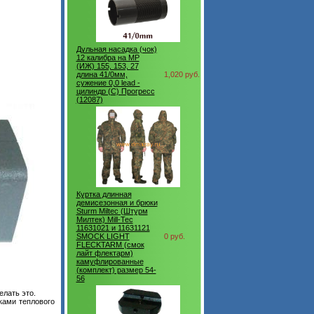
Дульная насадка (чок)
12 калибра на МР
(ИЖ) 155, 153, 27
длина 41/0мм,
1,020 руб.
сужение 0,0 lead -
цилиндр (C) Прогресс
(12087)
Куртка длинная
демисезонная и брюки
Sturm Miltec (Штурм
Милтек) Mill-Tec
11631021 и 11631121
SMOCK LIGHT
0 руб.
FLECKTARM (смок
лайт флектарм)
камуфлированные
(комплект) размер 54-
56
елать это.
ками теплового