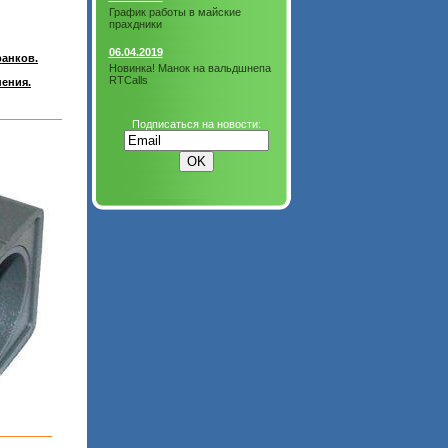
График работы в майские
прахдники
06.04.2019
ранков.
Новинка! Манок на вальдшнепа
RTCalls
ения.
Подписаться на новости: