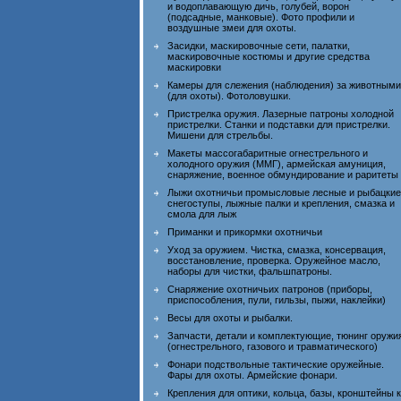
и водоплавающую дичь, голубей, ворон
(подсадные, манковые). Фото профили и
воздушные змеи для охоты.
Засидки, маскировочные сети, палатки,
маскировочные костюмы и другие средства
маскировки
Камеры для слежения (наблюдения) за животными
(для охоты). Фотоловушки.
Пристрелка оружия. Лазерные патроны холодной
пристрелки. Станки и подставки для пристрелки.
Мишени для стрельбы.
Макеты массогабаритные огнестрельного и
холодного оружия (ММГ), армейская амуниция,
снаряжение, военное обмундирование и раритеты
Лыжи охотничьи промысловые лесные и рыбацкие
снегоступы, лыжные палки и крепления, смазка и
смола для лыж
Приманки и прикормки охотничьи
Уход за оружием. Чистка, смазка, консервация,
восстановление, проверка. Оружейное масло,
наборы для чистки, фальшпатроны.
Снаряжение охотничьих патронов (приборы,
приспособления, пули, гильзы, пыжи, наклейки)
Весы для охоты и рыбалки.
Запчасти, детали и комплектующие, тюнинг оружи
(огнестрельного, газового и травматического)
Фонари подствольные тактические оружейные.
Фары для охоты. Армейские фонари.
Крепления для оптики, кольца, базы, кронштейны к