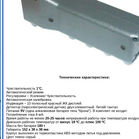
.
-
Технические характеристики:
Чувствительность
1°C.
Автоматический режим.
Регулировки – Усиление/ Чувствительность.
Автоматическая калибровка.
П
Индикация – 10 полосный красный ЖК дисплей.
Детектор (пироэлектрический датчик) двухэлементный. Литий/ тантал.
ы
Питание
9V
(одна алкалиновая батарея типа "Крона"). В комплект не входит.
Потребление тока 8 мА.
Время работы не менее
20-25 часов
непрерывной работы при температуре воздух
Диапазон рабочих температур от
минус 18 ºС
до
плюс 100 ºС
.
Масса без батареи
180 г
.
,
Габариты
152 х 38 х 38 мм
.
Корпус выполнен из термопластика ABS методом литья под давлением.
Цвет темно серый.
ю