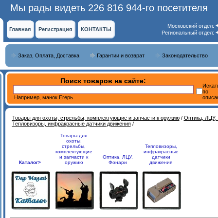
Мы рады видеть 226 816 944-го посетителя
Московский отдел:
Главная
Регистрация
КОНТАКТЫ
Региональный отдел:
Заказ, Оплата, Доставка
Гарантии и возврат
Законодательство
Поиск товаров на сайте:
Искат
по
Например,
манок Егерь
описа
Товары для охоты, стрельбы, комплектующие и запчасти к оружию
/
Оптика, ЛЦУ,
Тепловизоры, инфракрасные датчики движения
/
Товары для
охоты,
стрельбы,
Тепловизоры,
комплектующие
инфракрасные
и запчасти к
Оптика, ЛЦУ,
датчики
Каталог>
оружию
Фонари
движения