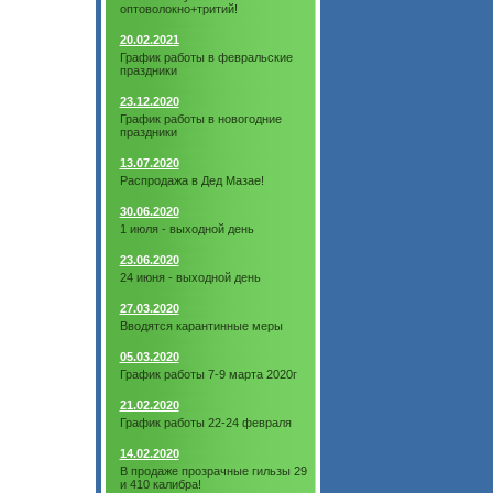
оптоволокно+тритий!
20.02.2021
График работы в февральские
праздники
23.12.2020
График работы в новогодние
праздники
13.07.2020
Распродажа в Дед Мазае!
30.06.2020
1 июля - выходной день
23.06.2020
24 июня - выходной день
27.03.2020
Вводятся карантинные меры
05.03.2020
График работы 7-9 марта 2020г
21.02.2020
График работы 22-24 февраля
14.02.2020
В продаже прозрачные гильзы 29
и 410 калибра!