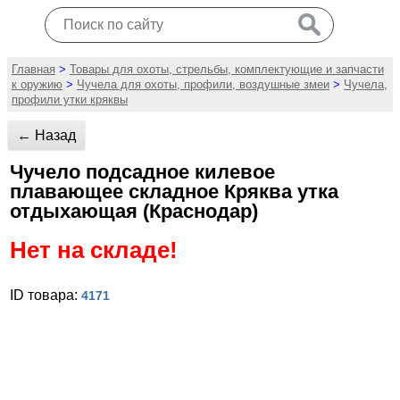
Главная
>
Товары для охоты, стрельбы, комплектующие и запчасти
к оружию
>
Чучела для охоты, профили, воздушные змеи
>
Чучела,
профили утки кряквы
← Назад
Чучело подсадное килевое
плавающее складное Кряква утка
отдыхающая (Краснодар)
Нет на складе!
ID товара:
4171