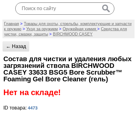
Главная
>
Товары для охоты, стрельбы, комплектующие и запчасти
к оружию
>
Уход за оружием
>
Оружейная химия
>
Средства для
чистки, смазки, защиты
>
BIRCHWOOD CASEY
← Назад
Состав для чистки и удаления любых
загрязнений ствола BIRCHWOOD
CASEY 33633 BSG5 Bore Scrubber™
Foaming Gel Bore Cleaner (гель)
Нет на складе!
ID товара:
4473