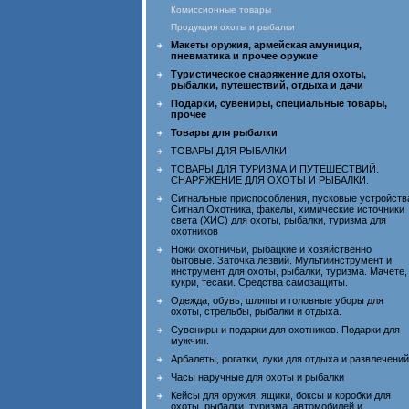
Комиссионные товары
Продукция охоты и рыбалки
Макеты оружия, армейская амуниция,
пневматика и прочее оружие
Туристическое снаряжение для охоты,
рыбалки, путешествий, отдыха и дачи
Подарки, сувениры, специальные товары,
прочее
Товары для рыбалки
ТОВАРЫ ДЛЯ РЫБАЛКИ
ТОВАРЫ ДЛЯ ТУРИЗМА И ПУТЕШЕСТВИЙ.
СНАРЯЖЕНИЕ ДЛЯ ОХОТЫ И РЫБАЛКИ.
Сигнальные приспособления, пусковые устройств
Сигнал Охотника, факелы, химические источники
света (ХИС) для охоты, рыбалки, туризма для
охотников
Ножи охотничьи, рыбацкие и хозяйственно
бытовые. Заточка лезвий. Мультиинструмент и
инструмент для охоты, рыбалки, туризма. Мачете,
кукри, тесаки. Средства самозащиты.
Одежда, обувь, шляпы и головные уборы для
охоты, стрельбы, рыбалки и отдыха.
Сувениры и подарки для охотников. Подарки для
мужчин.
Арбалеты, рогатки, луки для отдыха и развлечений
Часы наручные для охоты и рыбалки
Кейсы для оружия, ящики, боксы и коробки для
охоты, рыбалки, туризма, автомобилей и