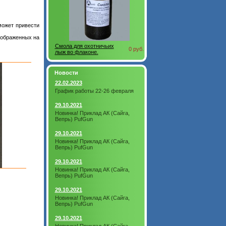
может привести
зображенных на
Смола для охотничьих
0 руб.
лыж во флаконе.
Новости
22.02.2023
График работы 22-26 февраля
29.10.2021
Новинка! Приклад АК (Сайга,
Вепрь) PufGun
29.10.2021
Новинка! Приклад АК (Сайга,
Вепрь) PufGun
29.10.2021
Новинка! Приклад АК (Сайга,
Вепрь) PufGun
29.10.2021
Новинка! Приклад АК (Сайга,
Вепрь) PufGun
29.10.2021