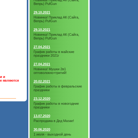
Новинка! Приклад АК (Сайга,
Вепрь) PufGun
29.10.2021
Новинка! Приклад АК (Сайга,
Вепрь) PufGun
29.10.2021
Новинка! Приклад АК (Сайга,
Вепрь) PufGun
27.04.2021
График работы в майские
праздники 2021г
27.04.2021
Новинка! Мушки 2в1
оптоволокно+тритий!
и и
не являются
20.02.2021
График работы в февральские
праздники
23.12.2020
График работы в новогодние
праздники
13.07.2020
Распродажа в Дед Мазае!
30.06.2020
1 июля - выходной день