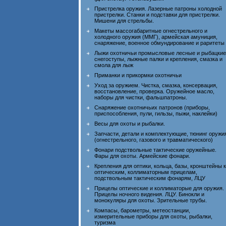
Пристрелка оружия. Лазерные патроны холодной
пристрелки. Станки и подставки для пристрелки.
Мишени для стрельбы.
Макеты массогабаритные огнестрельного и
холодного оружия (ММГ), армейская амуниция,
снаряжение, военное обмундирование и раритеты
Лыжи охотничьи промысловые лесные и рыбацкие
снегоступы, лыжные палки и крепления, смазка и
смола для лыж
Приманки и прикормки охотничьи
Уход за оружием. Чистка, смазка, консервация,
восстановление, проверка. Оружейное масло,
наборы для чистки, фальшпатроны.
Снаряжение охотничьих патронов (приборы,
приспособления, пули, гильзы, пыжи, наклейки)
Весы для охоты и рыбалки.
Запчасти, детали и комплектующие, тюнинг оружи
(огнестрельного, газового и травматического)
Фонари подствольные тактические оружейные.
Фары для охоты. Армейские фонари.
Крепления для оптики, кольца, базы, кронштейны к
оптическим, коллиматорным прицелам,
подствольным тактическим фонарям, ЛЦУ
Прицелы оптические и коллиматорые для оружия.
Прицелы ночного видения. ЛЦУ. Бинокли и
монокуляры для охоты. Зрительные трубы.
Компасы, барометры, метеостанции,
измерительные приборы для охоты, рыбалки,
туризма