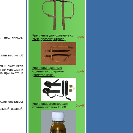
Крепление для охотничьих
0 руб.
, нефтяников,
лыж (брезент, стропа)
 ваш вес не 60
ов и охотников
Крепления для лыж
й легковушки и
охотничьих широкие
0 руб.
ов при охоте в
(толстая кожа)
ающим составом
Крепление жесткое для
0 руб.
охотничьих лыж К.000
яльной лампой,