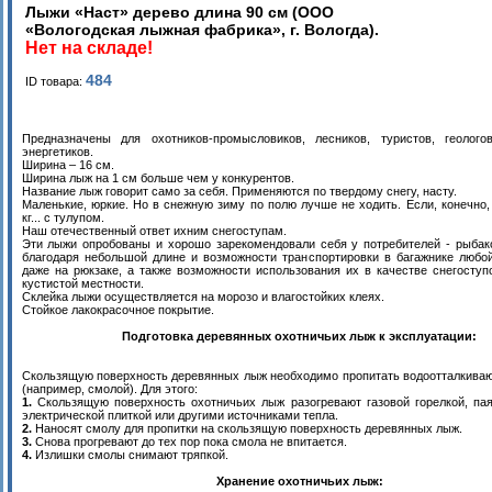
Лыжи «Наст» дерево длина 90 см (ООО
«Вологодская лыжная фабрика», г. Вологда).
Нет на складе!
484
ID товара:
Предназначены для охотников-промысловиков, лесников, туристов, геологов
энергетиков.
Ширина – 16 см.
Ширина лыж на 1 см больше чем у конкурентов.
Название лыж говорит само за себя. Применяются по твердому снегу, насту.
Маленькие, юркие. Но в снежную зиму по полю лучше не ходить. Если, конечно,
кг... с тулупом.
Наш отечественный ответ ихним снегоступам.
Эти лыжи опробованы и хорошо зарекомендовали себя у потребителей - рыбак
благодаря небольшой длине и возможности транспортировки в багажнике любо
даже на рюкзаке, а также возможности использования их в качестве снегоступ
кустистой местности.
Склейка лыжи осуществляется на морозо и влагостойких клеях.
Стойкое лакокрасочное покрытие.
Подготовка деревянных охотничьих лыж к эксплуатации:
Скользящую поверхность деревянных лыж необходимо пропитать водоотталкив
(например, смолой). Для этого:
1.
Скользящую поверхность охотничьих лыж разогревают газовой горелкой, па
электрической плиткой или другими источниками тепла.
2.
Наносят смолу для пропитки на скользящую поверхность деревянных лыж.
3.
Снова прогревают до тех пор пока смола не впитается.
4.
Излишки смолы снимают тряпкой.
Хранение охотничьих лыж: