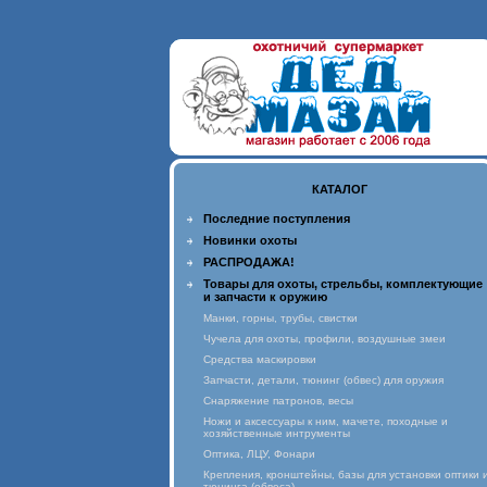
КАТАЛОГ
Последние поступления
Новинки охоты
РАСПРОДАЖА!
Товары для охоты, стрельбы, комплектующие
и запчасти к оружию
Манки, горны, трубы, свистки
Чучела для охоты, профили, воздушные змеи
Средства маскировки
Запчасти, детали, тюнинг (обвес) для оружия
Снаряжение патронов, весы
Ножи и аксессуары к ним, мачете, походные и
хозяйственные интрументы
Оптика, ЛЦУ, Фонари
Крепления, кронштейны, базы для установки оптики 
тюнинга (обвеса)