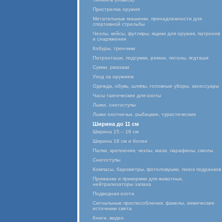
Пристрелка оружия
Метательные машинки, принадлежности для
спортивной стрельбы
Чехлы, кейсы, футляры, ящики для оружия, патронов
и снаряжения
Кобуры, тренчики
Патронташи, подсумки, ремни, погоны, ягдташи
Сумки, рюкзаки
Уход за оружием
Одежда, обувь, шляпы, головные уборы, аксессуары
Часы тактические для охоты
Лыжи, снегоступы
Лыжи охотничьи, рыбацкие, туристические
Ширина до 11 см
Ширина 15 – 16 см
Ширина 18 см и более
Палки, крепления, чехлы, мази, парафины, смолы
Снегоступы
Компасы, барометры, фотоловушки, поиск подранков
Приманки и прикормки для животных,
нейтрализаторы запаха
Подводная охота
Сигнальные приспособления, факелы, химические
источники света
Книги, видео