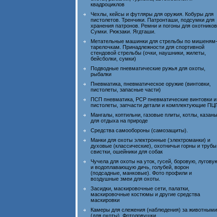
квадроциклов
Чехлы, кейсы и футляры для оружия. Кобуры для
пистолетов. Тренчики. Патронташи, подсумки для
хранения патронов. Ремни и погоны для охотников
Сумки. Рюкзаки. Ягдташи.
Метательные машинки для стрельбы по мишеням
тарелочкам. Принадлежности для спортивной
стендовой стрельбы (очки, наушники, жилеты,
бейсболки, сумки)
Подводные пневматические ружья для охоты,
рыбалки
Пневматика, пневматическое оружие (винтовки,
пистолеты, запасные части)
ПСП пневматика, PCP пневматические винтовки и
пистолеты, запчасти детали и комплектующие ПЦ
Мангалы, коптильни, газовые плиты, котлы, казан
для отдыха на природе
Средства самообороны (самозащиты).
Манки для охоты электронные (электроманки) и
духовые (классические), охотничьи горны и трубы
свистки, ошейники для собак
Чучела для охоты на уток, гусей, боровую, лугову
и водоплавающую дичь, голубей, ворон
(подсадные, манковые). Фото профили и
воздушные змеи для охоты.
Засидки, маскировочные сети, палатки,
маскировочные костюмы и другие средства
маскировки
Камеры для слежения (наблюдения) за животными
(для охоты). Фотоловушки.