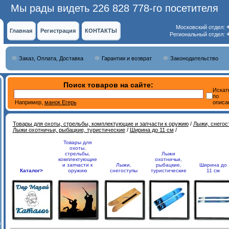
Мы рады видеть 226 828 778-го посетителя
Московский отдел:
Главная
Регистрация
КОНТАКТЫ
Региональный отдел:
Заказ, Оплата, Доставка
Гарантии и возврат
Законодательство
Поиск товаров на сайте:
Искат
по
Например,
манок Егерь
описа
Товары для охоты, стрельбы, комплектующие и запчасти к оружию
/
Лыжи, снегос
Лыжи охотничьи, рыбацкие, туристические
/
Ширина до 11 см
/
Товары для
охоты,
стрельбы,
Лыжи
комплектующие
охотничьи,
и запчасти к
Лыжи,
рыбацкие,
Ширина до
Каталог>
оружию
снегоступы
туристические
11 см
и