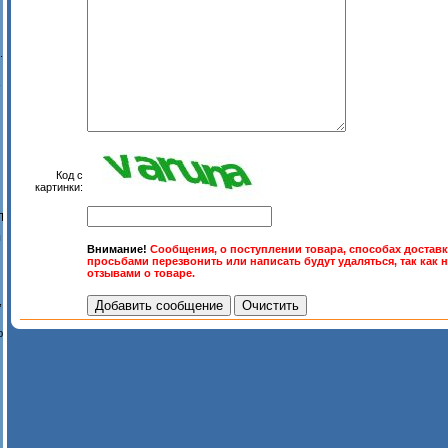
.
-
Код с
картинки:
П
ы
Внимание!
Сообщения, о поступлении товара, способах доставк
просьбами перезвонить или написать будут удаляться, так как 
отзывами о товаре.
,
ю