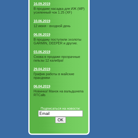
16.09.2019
В продаже насадка для ИЖ (МР)
усиленный чок 1.25 (XF)
10.06.2019
12 июня - входной день
06.06.2019
В продажу поступили эхолоты
GARMIN, DEEPER и другие.
03.06.2019
Снова в продаже прозрачные
гильзы 12 калибра!
29.04.2019
График работы в майские
прахдники
06.04.2019
Новинка! Манок на вальдшнепа
RTCalls
Подписаться на новости: