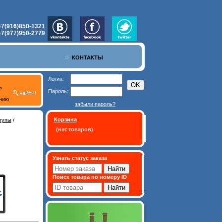
+7(916)850-1321
+7(977)950-2779
КОНТАКТЫ
Логин:
ь
Пароль:
нию
забыли пароль?
Корзина
тупы
/
(нет товаров)
Узнать статус заказа
Поиск товара по номеру ID