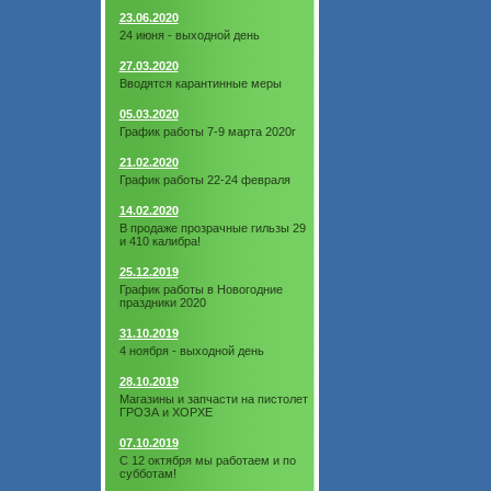
23.06.2020
24 июня - выходной день
27.03.2020
Вводятся карантинные меры
05.03.2020
График работы 7-9 марта 2020г
21.02.2020
График работы 22-24 февраля
14.02.2020
В продаже прозрачные гильзы 29
и 410 калибра!
25.12.2019
График работы в Новогодние
праздники 2020
31.10.2019
4 ноября - выходной день
28.10.2019
Магазины и запчасти на пистолет
ГРОЗА и ХОРХЕ
07.10.2019
С 12 октября мы работаем и по
субботам!