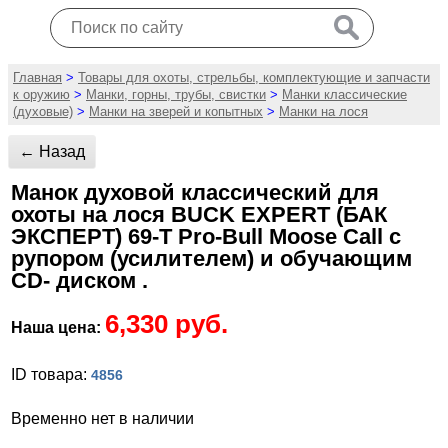
Главная
>
Товары для охоты, стрельбы, комплектующие и запчасти
к оружию
>
Манки, горны, трубы, свистки
>
Манки классические
(духовые)
>
Манки на зверей и копытных
>
Манки на лося
← Назад
Манок духовой классический для
охоты на лося BUCK EXPERT (БАК
ЭКСПЕРТ) 69-T Pro-Bull Moose Call с
рупором (усилителем) и обучающим
CD- диском .
6,330 руб.
Наша цена:
ID товара:
4856
Временно нет в наличии