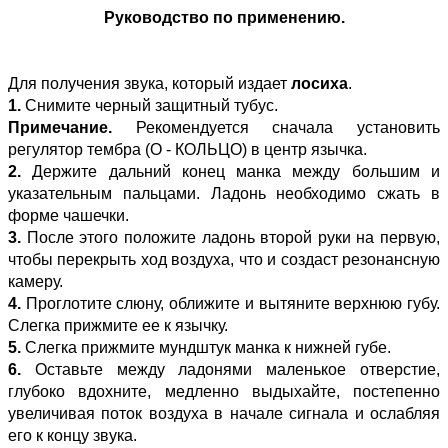
Руководство по применению.
Для получения звука, который издает
лосиха
.
1.
Снимите черный защитный тубус.
Примечание.
Рекомендуется сначала установить
регулятор тембра (О - КОЛЬЦО) в центр язычка.
2.
Держите дальний конец манка между большим и
указательным пальцами. Ладонь необходимо сжать в
форме чашечки.
3.
После этого положите ладонь второй руки на первую,
чтобы перекрыть ход воздуха, что и создаст резонансную
камеру.
4.
Проглотите слюну, оближите и вытяните верхнюю губу.
Слегка прижмите ее к язычку.
5.
Слегка прижмите мундштук манка к нижней губе.
6.
Оставьте между ладонями маленькое отверстие,
глубоко вдохните, медленно выдыхайте, постепенно
увеличивая поток воздуха в начале сигнала и ослабляя
его к концу звука.