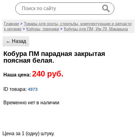
Главная
>
Товары для охоты, стрельбы, комплектующие и запчасти
к оружию
>
Кобуры, тренчики
>
Кобуры для ПМ, Иж-79, Макарыча
← Назад
Кобура ПМ парадная закрытая
поясная белая.
240 руб.
Наша цена:
ID товара:
4973
Временно нет в наличии
Цена за 1 (одну) штуку.