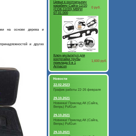
Цевье к охотничьему
карабину Сайга-12/20
0 руб.
(СОК-12/20) МВРИ
07.01.000
ами на основе дерева и
принадлежностей и других
Ключ-мультитул для
контргайки трубы
1,600 руб.
приклада 6 в 1
Armacon
Новости
22.02.2023
График работы 22-26 февраля
29.10.2021
Новинка! Приклад АК (Сайга,
Вепрь) PufGun
29.10.2021
Новинка! Приклад АК (Сайга,
Вепрь) PufGun
29.10.2021