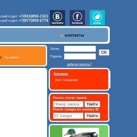
+7(916)850-1321
ский отдел:
+7(977)950-2779
ьный отдел:
КОНТАКТЫ
Логин:
Пароль:
ю
забыли пароль?
Корзина
(нет товаров)
Узнать статус заказа
Поиск товара по номеру ID