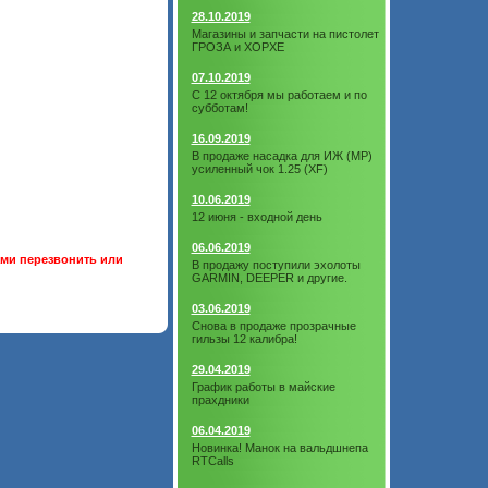
28.10.2019
Магазины и запчасти на пистолет
ГРОЗА и ХОРХЕ
07.10.2019
С 12 октября мы работаем и по
субботам!
16.09.2019
В продаже насадка для ИЖ (МР)
усиленный чок 1.25 (XF)
10.06.2019
12 июня - входной день
06.06.2019
ами перезвонить или
В продажу поступили эхолоты
GARMIN, DEEPER и другие.
03.06.2019
Снова в продаже прозрачные
гильзы 12 калибра!
29.04.2019
График работы в майские
прахдники
06.04.2019
Новинка! Манок на вальдшнепа
RTCalls