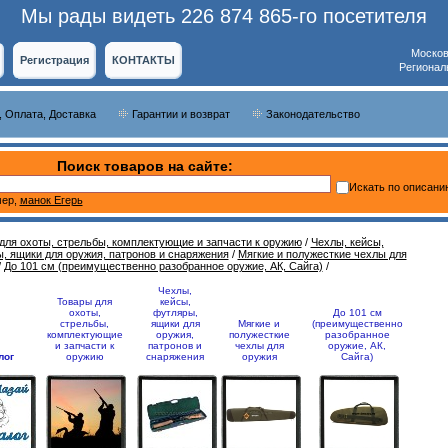
Мы рады видеть 226 874 865-го посетителя
Москов
Регистрация
КОНТАКТЫ
Регионал
, Оплата, Доставка
Гарантии и возврат
Законодательство
Поиск товаров на сайте:
Искать по описани
ер,
манок Егерь
для охоты, стрельбы, комплектующие и запчасти к оружию
/
Чехлы, кейсы,
, ящики для оружия, патронов и снаряжения
/
Мягкие и полужесткие чехлы для
/
До 101 см (преимущественно разобранное оружие, АК, Сайга)
/
Чехлы,
Товары для
кейсы,
охоты,
футляры,
До 101 см
стрельбы,
ящики для
Мягкие и
(преимущественно
комплектующие
оружия,
полужесткие
разобранное
и запчасти к
патронов и
чехлы для
оружие, АК,
лог
оружию
снаряжения
оружия
Сайга)