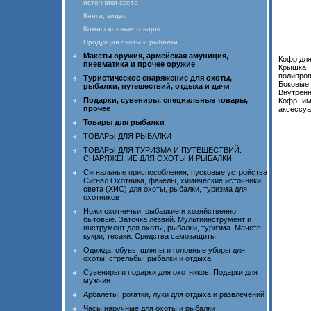
источники света
Книги, видео
Комиссионные товары
Продукция охоты и рыбалки
Макеты оружия, армейская амуниция,
Кофр для
пневматика и прочее оружие
Крышка 
полипроп
Туристическое снаряжение для охоты,
Боковые 
рыбалки, путешествий, отдыха и дачи
Внутренн
Подарки, сувениры, специальные товары,
Кофр им
прочее
аксессуа
Товары для рыбалки
ТОВАРЫ ДЛЯ РЫБАЛКИ
ТОВАРЫ ДЛЯ ТУРИЗМА И ПУТЕШЕСТВИЙ.
СНАРЯЖЕНИЕ ДЛЯ ОХОТЫ И РЫБАЛКИ.
Сигнальные приспособления, пусковые устройства
Сигнал Охотника, факелы, химические источники
света (ХИС) для охоты, рыбалки, туризма для
охотников
Ножи охотничьи, рыбацкие и хозяйственно
бытовые. Заточка лезвий. Мультиинструмент и
инструмент для охоты, рыбалки, туризма. Мачете,
кукри, тесаки. Средства самозащиты.
Одежда, обувь, шляпы и головные уборы для
охоты, стрельбы, рыбалки и отдыха.
Сувениры и подарки для охотников. Подарки для
мужчин.
Арбалеты, рогатки, луки для отдыха и развлечений
Часы наручные для охоты и рыбалки