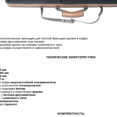
плотнительные прокладки для плотной фиксации оружия в кофре.
офра двухзамковая пластиковая.
рудован двумя застежками «ремневого» типа.
а кофра осуществляется сдвоенной ручкой.
ТЕХНИЧЕСКИЕ ХАРАКТЕРИСТИКИ.
0 мм
.
265 мм
.
5 мм
.
7 кг
.
л кофра
морозостойкий кожзаменитель
.
л уплотнителя
полипропилен
.
л подкладки
велюр
.
 каркаса и перегородок
дерево
.
а 1
молния двухзамковая
.
а 2
ремневого типа
.
жзаменитель
.
фра
террокот
.
КОМПЛЕКТНОСТЬ.