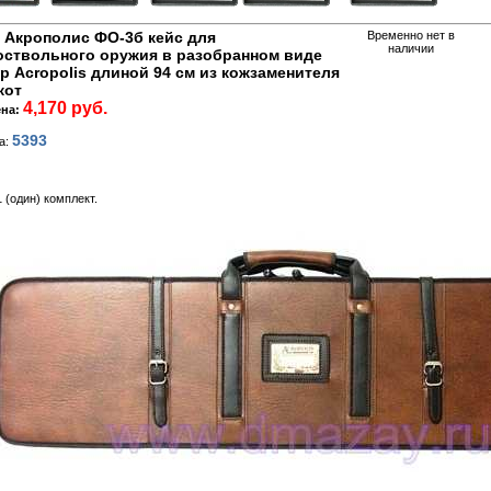
 Акрополис ФО-3б кейс для
Временно нет в
наличии
оствольного оружия в разобранном виде
р Acropolis длиной 94 см из кожзаменителя
кот
4,170 руб.
ена:
5393
а:
 (один) комплект.