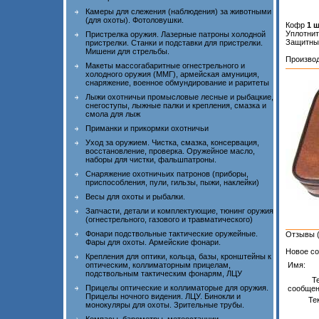
Камеры для слежения (наблюдения) за животными
(для охоты). Фотоловушки.
Кофр
1 
Уплотни
Пристрелка оружия. Лазерные патроны холодной
Защитны
пристрелки. Станки и подставки для пристрелки.
Мишени для стрельбы.
Производ
Макеты массогабаритные огнестрельного и
холодного оружия (ММГ), армейская амуниция,
снаряжение, военное обмундирование и раритеты
Лыжи охотничьи промысловые лесные и рыбацкие,
снегоступы, лыжные палки и крепления, смазка и
смола для лыж
Приманки и прикормки охотничьи
Уход за оружием. Чистка, смазка, консервация,
восстановление, проверка. Оружейное масло,
наборы для чистки, фальшпатроны.
Снаряжение охотничьих патронов (приборы,
приспособления, пули, гильзы, пыжи, наклейки)
Весы для охоты и рыбалки.
Запчасти, детали и комплектующие, тюнинг оружия
(огнестрельного, газового и травматического)
Фонари подствольные тактические оружейные.
Отзывы (
Фары для охоты. Армейские фонари.
Новое со
Крепления для оптики, кольца, базы, кронштейны к
Имя:
оптическим, коллиматорным прицелам,
подствольным тактическим фонарям, ЛЦУ
Т
Прицелы оптические и коллиматорые для оружия.
сообщен
Прицелы ночного видения. ЛЦУ. Бинокли и
Тек
монокуляры для охоты. Зрительные трубы.