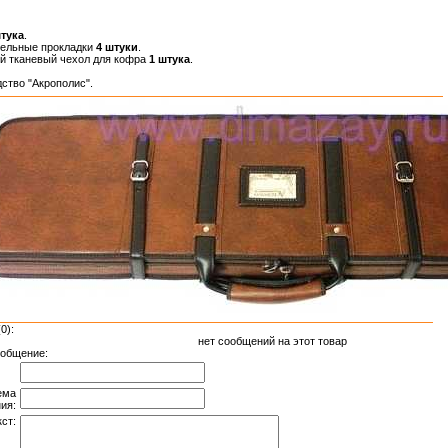
штука
.
тельные прокладки
4 штуки
.
й тканевый чехол для кофра
1 штука
.
ство "Акрополис".
0):
нет сообщений на этот товар
общение:
ема
ия:
ст: