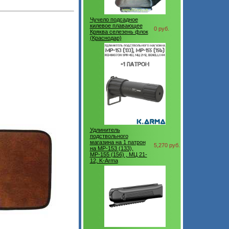
Чучело подсадное
килевое плавающее
0 руб.
Кряква селезень флок
(Краснодар)
Удлинитель
подствольного
магазина на 1 патрон
5,270 руб.
на МР-153 (133),
МР-155 (156) , МЦ 21-
12, K-Arma