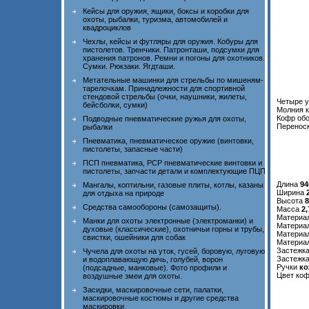
Кейсы для оружия, ящики, боксы и коробки для
охоты, рыбалки, туризма, автомобилей и
квадроциклов
Чехлы, кейсы и футляры для оружия. Кобуры для
пистолетов. Тренчики. Патронташи, подсумки для
хранения патронов. Ремни и погоны для охотников.
Сумки. Рюкзаки. Ягдташи.
Метательные машинки для стрельбы по мишеням-
тарелочкам. Принадлежности для спортивной
стендовой стрельбы (очки, наушники, жилеты,
Четыре у
бейсболки, сумки)
Молния к
Кофр обо
Подводные пневматические ружья для охоты,
Переноск
рыбалки
Пневматика, пневматическое оружие (винтовки,
пистолеты, запасные части)
ПСП пневматика, PCP пневматические винтовки и
пистолеты, запчасти детали и комплектующие ПЦП
Длина
94
Мангалы, коптильни, газовые плиты, котлы, казаны
Ширина
для отдыха на природе
Высота
8
Средства самообороны (самозащиты).
Масса
2,
Материа
Манки для охоты электронные (электроманки) и
Материа
духовые (классические), охотничьи горны и трубы,
Материа
свистки, ошейники для собак
Материал
Застежк
Чучела для охоты на уток, гусей, боровую, луговую
Застежк
и водоплавающую дичь, голубей, ворон
Ручки
ко
(подсадные, манковые). Фото профили и
Цвет ко
воздушные змеи для охоты.
Засидки, маскировочные сети, палатки,
маскировочные костюмы и другие средства
маскировки