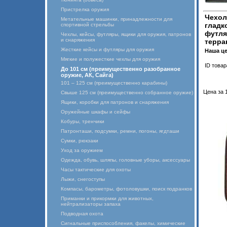
Пристрелка оружия
Чехол
Метательные машинки, принадлежности для
гладк
спортивной стрельбы
футля
Чехлы, кейсы, футляры, ящики для оружия, патронов
и снаряжения
терра
Жесткие кейсы и футляры для оружия
Наша ц
Мягкие и полужесткие чехлы для оружия
ID товар
До 101 см (преимущественно разобранное
оружие, АК, Сайга)
101 – 125 см (преимущественно карабины)
Цена за 1
Свыше 125 см (преимущественно собранное оружие)
Ящики, коробки для патронов и снаряжения
Оружейные шкафы и сейфы
Кобуры, тренчики
Патронташи, подсумки, ремни, погоны, ягдташи
Сумки, рюкзаки
Уход за оружием
Одежда, обувь, шляпы, головные уборы, аксессуары
Часы тактические для охоты
Лыжи, снегоступы
Компасы, барометры, фотоловушки, поиск подранков
Приманки и прикормки для животных,
нейтрализаторы запаха
Подводная охота
Сигнальные приспособления, факелы, химические