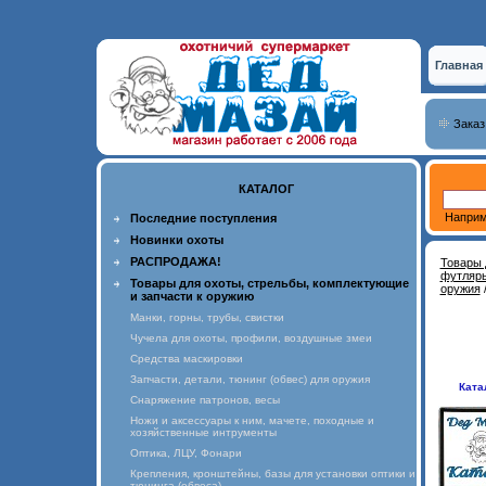
Главная
Заказ
КАТАЛОГ
Наприм
Последние поступления
Новинки охоты
РАСПРОДАЖА!
Товары 
футляры
Товары для охоты, стрельбы, комплектующие
оружия
и запчасти к оружию
Манки, горны, трубы, свистки
Чучела для охоты, профили, воздушные змеи
Средства маскировки
Запчасти, детали, тюнинг (обвес) для оружия
Ката
Снаряжение патронов, весы
Ножи и аксессуары к ним, мачете, походные и
хозяйственные интрументы
Оптика, ЛЦУ, Фонари
Крепления, кронштейны, базы для установки оптики и
тюнинга (обвеса)