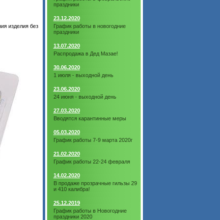
праздники
23.12.2020
ния изделия без
График работы в новогодние
праздники
13.07.2020
Распродажа в Дед Мазае!
30.06.2020
1 июля - выходной день
23.06.2020
24 июня - выходной день
27.03.2020
Вводятся карантинные меры
05.03.2020
График работы 7-9 марта 2020г
21.02.2020
График работы 22-24 февраля
14.02.2020
В продаже прозрачные гильзы 29
и 410 калибра!
25.12.2019
График работы в Новогодние
праздники 2020