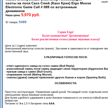
нали
охоты на лося Cass Creek (Касс Крик) Ergo Moose
Electronic Game Call # 089 со встроенным
динамиком
и
5,970 руб.
Наша цена:
5489
ID товара:
Серия Ergo!
Более компактные! Эргономичные!
Более реалистичные голоса (новая звуковая плата)!
Цена за 1 (один) комплект
Электронный имитатор голосов (манок). Звучание в зависимости от поведения зве
качественный звук.
5 РАЗЛИЧНЫХ ГОЛОСОВ ЛОСЯ:
-
ответ одинокого самца на голос самки (Bull Reply)
,
-
агрессивный самец лося/ самец защищает свою территорию (Aggressive Bul
-
призыв самца к самке (Bull Grunt)
,
-
спаривание лосей (Mating Moose)
,
-
схватка (драка) самцов/ привлекает других быков и коров (Sparring Bulls)
.
ОСОБЕННОСТИ.
Простота эксплуатации. Управление одной рукой. На каждый голос отдельная кноп
уменьшение звука боковым колесиком.
Для более удобного удержания в руке боковая поверхность из износостойкой рези
ребристая.
Питание от
3-х
1,5 V батареек типа
ААА
.