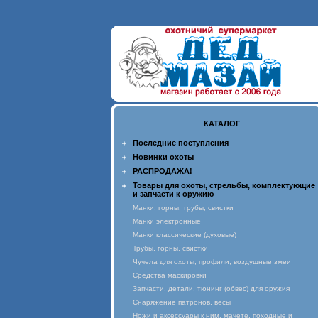
КАТАЛОГ
Последние поступления
Новинки охоты
РАСПРОДАЖА!
Товары для охоты, стрельбы, комплектующие
и запчасти к оружию
Манки, горны, трубы, свистки
Манки электронные
Манки классические (духовые)
Трубы, горны, свистки
Чучела для охоты, профили, воздушные змеи
Средства маскировки
Запчасти, детали, тюнинг (обвес) для оружия
Снаряжение патронов, весы
Ножи и аксессуары к ним, мачете, походные и