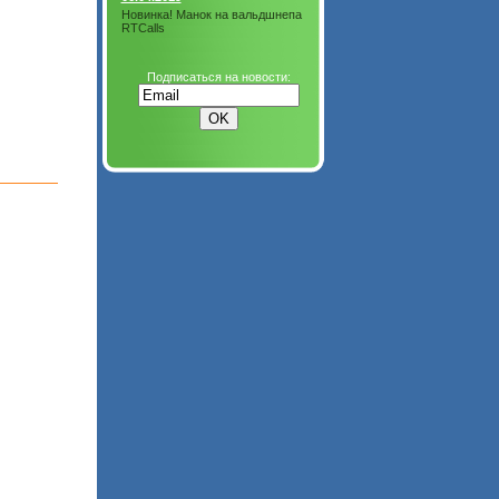
Новинка! Манок на вальдшнепа
RTCalls
Подписаться на новости: