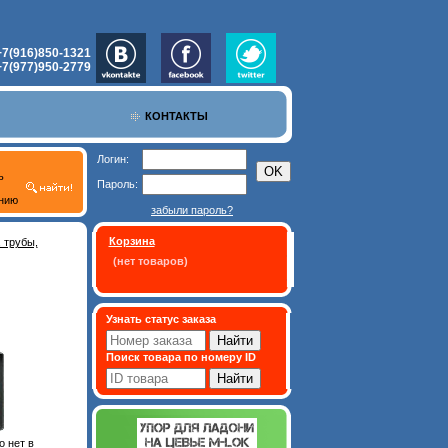
+7(916)850-1321
+7(977)950-2779
КОНТАКТЫ
Логин:
ь
Пароль:
нию
забыли пароль?
Корзина
 трубы,
(нет товаров)
Узнать статус заказа
Поиск товара по номеру ID
 нет в