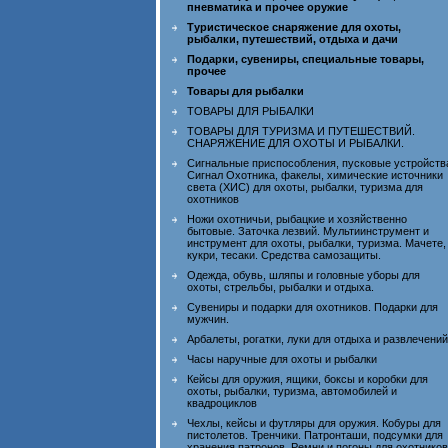
пневматика и прочее оружие
Туристическое снаряжение для охоты,
рыбалки, путешествий, отдыха и дачи
Подарки, сувениры, специальные товары,
прочее
Товары для рыбалки
ТОВАРЫ ДЛЯ РЫБАЛКИ
ТОВАРЫ ДЛЯ ТУРИЗМА И ПУТЕШЕСТВИЙ.
СНАРЯЖЕНИЕ ДЛЯ ОХОТЫ И РЫБАЛКИ.
Сигнальные приспособления, пусковые устройств
Сигнал Охотника, факелы, химические источники
света (ХИС) для охоты, рыбалки, туризма для
охотников
Ножи охотничьи, рыбацкие и хозяйственно
бытовые. Заточка лезвий. Мультиинструмент и
инструмент для охоты, рыбалки, туризма. Мачете,
кукри, тесаки. Средства самозащиты.
Одежда, обувь, шляпы и головные уборы для
охоты, стрельбы, рыбалки и отдыха.
Сувениры и подарки для охотников. Подарки для
мужчин.
Арбалеты, рогатки, луки для отдыха и развлечений
Часы наручные для охоты и рыбалки
Кейсы для оружия, ящики, боксы и коробки для
охоты, рыбалки, туризма, автомобилей и
квадроциклов
Чехлы, кейсы и футляры для оружия. Кобуры для
пистолетов. Тренчики. Патронташи, подсумки для
хранения патронов. Ремни и погоны для охотников