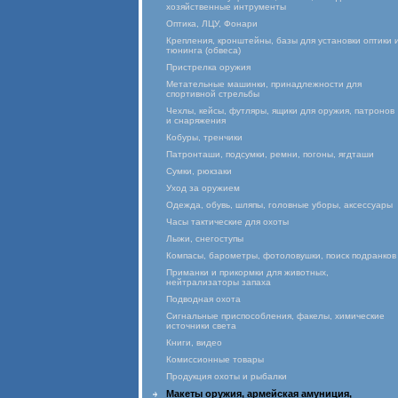
хозяйственные интрументы
Оптика, ЛЦУ, Фонари
Крепления, кронштейны, базы для установки оптики 
тюнинга (обвеса)
Пристрелка оружия
Метательные машинки, принадлежности для
спортивной стрельбы
Чехлы, кейсы, футляры, ящики для оружия, патронов
и снаряжения
Кобуры, тренчики
Патронташи, подсумки, ремни, погоны, ягдташи
Сумки, рюкзаки
Уход за оружием
Одежда, обувь, шляпы, головные уборы, аксессуары
Часы тактические для охоты
Лыжи, снегоступы
Компасы, барометры, фотоловушки, поиск подранков
Приманки и прикормки для животных,
нейтрализаторы запаха
Подводная охота
Сигнальные приспособления, факелы, химические
источники света
Книги, видео
Комиссионные товары
Продукция охоты и рыбалки
Макеты оружия, армейская амуниция,