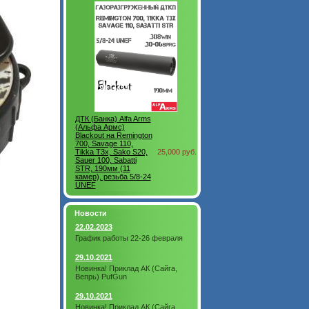
ДТК (Банка) Alfa Arms
(Альфа Армс)
Blackout на Remington
700, Savage 110,
Tikka T3x, Sako S20,
25,000 руб.
Sauer 100, Sabatti
STR, 190мм (11
камер), резьба 5/8-24
UNEF
Новости
22.02.2023
График работы 22-26 февраля
29.10.2021
Новинка! Приклад АК (Сайга,
Вепрь) PufGun
29.10.2021
Новинка! Приклад АК (Сайга,