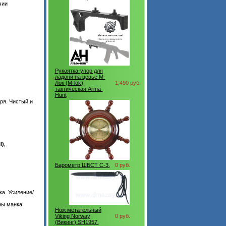
чии
Рукоятка-упор для
ладони на цевье М-
Лок (M-lok)
1,490 руб.
тактическая Arma-
Hunt
ря. Чистый и
l)
,
Барометр ШБСТ С-3.
0 руб.
ка. Усиление/
ны манка
Нож метательный
Viking Norway
0 руб.
(Викинг) SH1957.