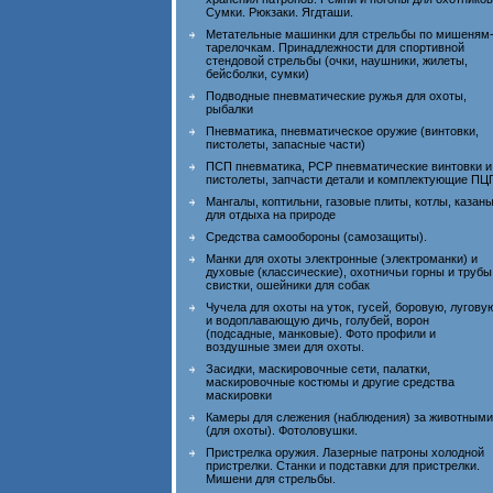
Сумки. Рюкзаки. Ягдташи.
Метательные машинки для стрельбы по мишеням
тарелочкам. Принадлежности для спортивной
стендовой стрельбы (очки, наушники, жилеты,
бейсболки, сумки)
Подводные пневматические ружья для охоты,
рыбалки
Пневматика, пневматическое оружие (винтовки,
пистолеты, запасные части)
ПСП пневматика, PCP пневматические винтовки и
пистолеты, запчасти детали и комплектующие ПЦ
Мангалы, коптильни, газовые плиты, котлы, казан
для отдыха на природе
Средства самообороны (самозащиты).
Манки для охоты электронные (электроманки) и
духовые (классические), охотничьи горны и трубы
свистки, ошейники для собак
Чучела для охоты на уток, гусей, боровую, лугову
и водоплавающую дичь, голубей, ворон
(подсадные, манковые). Фото профили и
воздушные змеи для охоты.
Засидки, маскировочные сети, палатки,
маскировочные костюмы и другие средства
маскировки
Камеры для слежения (наблюдения) за животными
(для охоты). Фотоловушки.
Пристрелка оружия. Лазерные патроны холодной
пристрелки. Станки и подставки для пристрелки.
Мишени для стрельбы.