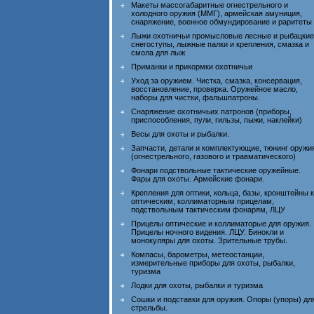
Макеты массогабаритные огнестрельного и
холодного оружия (ММГ), армейская амуниция,
снаряжение, военное обмундирование и раритеты
Лыжи охотничьи промысловые лесные и рыбацкие
снегоступы, лыжные палки и крепления, смазка и
смола для лыж
Приманки и прикормки охотничьи
Уход за оружием. Чистка, смазка, консервация,
восстановление, проверка. Оружейное масло,
наборы для чистки, фальшпатроны.
Снаряжение охотничьих патронов (приборы,
приспособления, пули, гильзы, пыжи, наклейки)
Весы для охоты и рыбалки.
Запчасти, детали и комплектующие, тюнинг оружи
(огнестрельного, газового и травматического)
Фонари подствольные тактические оружейные.
Фары для охоты. Армейские фонари.
Крепления для оптики, кольца, базы, кронштейны к
оптическим, коллиматорным прицелам,
подствольным тактическим фонарям, ЛЦУ
Прицелы оптические и коллиматорые для оружия.
Прицелы ночного видения. ЛЦУ. Бинокли и
монокуляры для охоты. Зрительные трубы.
Компасы, барометры, метеостанции,
измерительные приборы для охоты, рыбалки,
туризма
Лодки для охоты, рыбалки и туризма
Сошки и подставки для оружия. Опоры (упоры) дл
стрельбы.