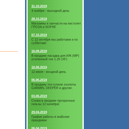
31.10.2019
4 ноября - выходной день
28.10.2019
Магазины и запчасти на пистолет
ГРОЗА и ХОРХЕ
07.10.2019
С 12 октября мы работаем и по
субботам!
16.09.2019
В продаже насадка для ИЖ (МР)
усиленный чок 1.25 (XF)
10.06.2019
12 июня - входной день
06.06.2019
В продажу поступили эхолоты
GARMIN, DEEPER и другие.
03.06.2019
Снова в продаже прозрачные
гильзы 12 калибра!
29.04.2019
График работы в майские
прахдники
06.04.2019