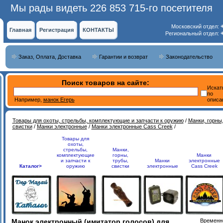
Мы рады видеть 226 853 715-го посетителя
Московский отдел:
Главная
Регистрация
КОНТАКТЫ
Региональный отдел:
Заказ, Оплата, Доставка
Гарантии и возврат
Законодательство
Поиск товаров на сайте:
Искат
по
Например,
манок Егерь
описа
Товары для охоты, стрельбы, комплектующие и запчасти к оружию
/
Манки, горны,
свистки
/
Манки электронные
/
Манки электронные Cass Creek
/
Товары для
охоты,
стрельбы,
Манки,
комплектующие
горны,
Манки
и запчасти к
трубы,
Манки
электронные
Каталог>
оружию
свистки
электронные
Cass Creek
Манок электронный (имитатор голосов) для
Временно