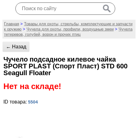
Главная
>
Товары для охоты, стрельбы, комплектующие и запчасти
к оружию
>
Чучела для охоты, профили, воздушные змеи
>
Чучела
тетеревов, голубей, ворон и прочих птиц
← Назад
Чучело подсадное килевое чайка
SPORT PLAST (Спорт Пласт) STD 600
Seagull Floater
Нет на складе!
ID товара:
5504