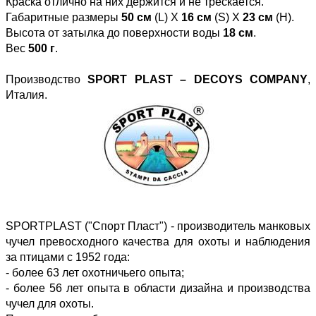
Краска отлично на них держится и не трескается.
Габаритные размеры
50 см
(L) Х
16 cм
(S) Х
23 см
(H).
Высота от затылка до поверхности воды
18 см
.
Вес
500 г
.
Производство
SPORT PLAST – DECOYS COMPANY
,
Италия.
SPORTPLAST ("Спорт Пласт") - производитель манковых
чучел превосходного качества для охоты и наблюдения
за птицами с 1952 года:
- более 63 лет охотничьего опыта;
- более 56 лет опыта в области дизайна и производства
чучел для охоты.