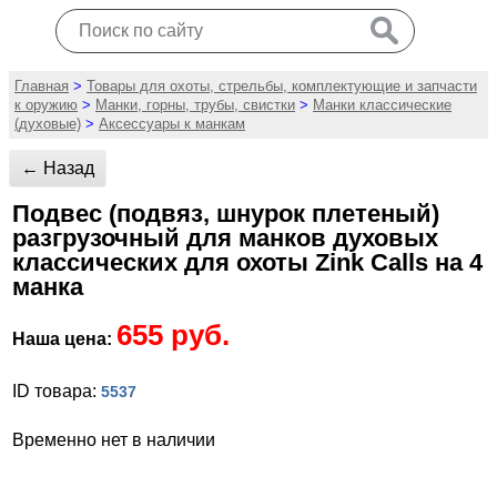
Главная
>
Товары для охоты, стрельбы, комплектующие и запчасти
к оружию
>
Манки, горны, трубы, свистки
>
Манки классические
(духовые)
>
Аксессуары к манкам
← Назад
Подвес (подвяз, шнурок плетеный)
разгрузочный для манков духовых
классических для охоты Zink Calls на 4
манка
655 руб.
Наша цена:
ID товара:
5537
Временно нет в наличии