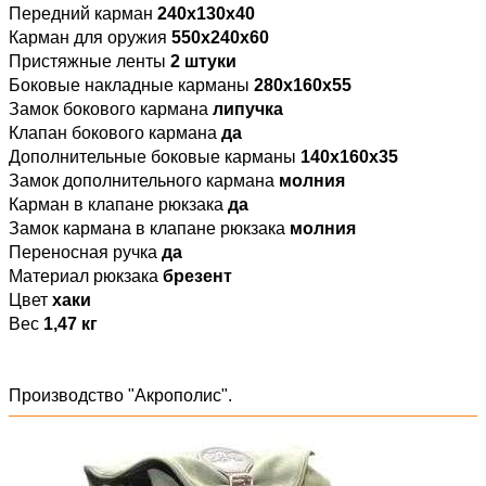
Передний карман
240х130х40
Карман для оружия
550х240х60
Пристяжные ленты
2 штуки
Боковые накладные карманы
280х160х55
Замок бокового кармана
липучка
Клапан бокового кармана
да
Дополнительные боковые карманы
140х160х35
Замок дополнительного кармана
молния
Карман в клапане рюкзака
да
Замок кармана в клапане рюкзака
молния
Переносная ручка
да
Материал рюкзака
брезент
Цвет
хаки
Вес
1,47 кг
Производство "Акрополис".