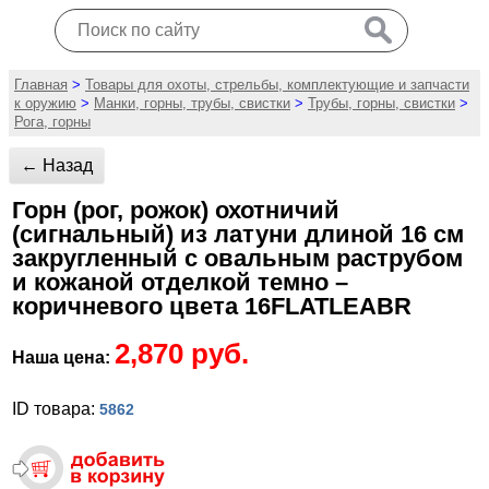
Главная
>
Товары для охоты, стрельбы, комплектующие и запчасти
к оружию
>
Манки, горны, трубы, свистки
>
Трубы, горны, свистки
>
Рога, горны
← Назад
Горн (рог, рожок) охотничий
(сигнальный) из латуни длиной 16 см
закругленный с овальным раструбом
и кожаной отделкой темно –
коричневого цвета 16FLATLEABR
2,870 руб.
Наша цена:
ID товара:
5862