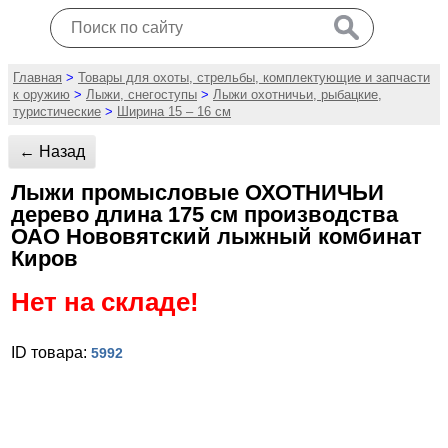
Главная
>
Товары для охоты, стрельбы, комплектующие и запчасти
к оружию
>
Лыжи, снегоступы
>
Лыжи охотничьи, рыбацкие,
туристические
>
Ширина 15 – 16 см
← Назад
Лыжи промысловые ОХОТНИЧЬИ
дерево длина 175 см производства
ОАО Нововятский лыжный комбинат
Киров
Нет на складе!
ID товара:
5992