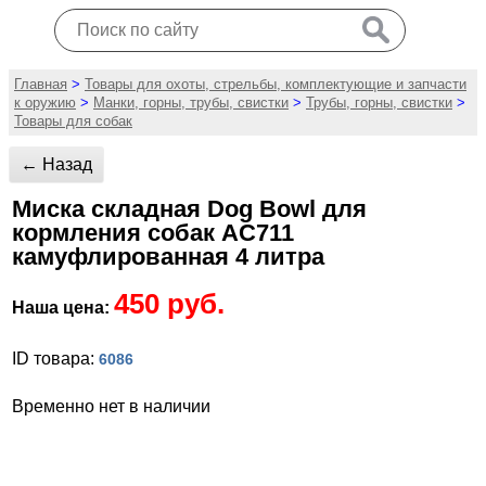
Главная
>
Товары для охоты, стрельбы, комплектующие и запчасти
к оружию
>
Манки, горны, трубы, свистки
>
Трубы, горны, свистки
>
Товары для собак
← Назад
Миска складная Dog Bowl для
кормления собак AC711
камуфлированная 4 литра
450 руб.
Наша цена:
ID товара:
6086
Временно нет в наличии