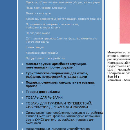
Одежда, обувь, шляпы, головные уборы, аксессуары
Часы тактические для охоты
Лыжи, снегоступы
Компасы, барометры, фотоловушки, поиск подранков
Приманки и прикормки для животных,
нейтрализаторы запаха
Подводная охота
Сигнальные приспособления, факелы, химические
источники света
Книги, видео
Материал вста
Комиссионные товары
степень сопрот
Продукция охоты и рыбалки
растворителям,
Извлекаемый и
Макеты оружия, армейская амуниция,
Водостойкая ко
пневматика и прочее оружие
Цвет – черный
Туристическое снаряжение для охоты,
Габаритные р
рыбалки, путешествий, отдыха и дачи
Вес
36 г
.
Упаковка - бли
Подарки, сувениры, специальные товары,
прочее
Товары для рыбалки
ТОВАРЫ ДЛЯ РЫБАЛКИ
ТОВАРЫ ДЛЯ ТУРИЗМА И ПУТЕШЕСТВИЙ.
СНАРЯЖЕНИЕ ДЛЯ ОХОТЫ И РЫБАЛКИ.
Сигнальные приспособления, пусковые устройства
Сигнал Охотника, факелы, химические источники
света (ХИС) для охоты, рыбалки, туризма для
охотников
Ножи охотничьи, рыбацкие и хозяйственно