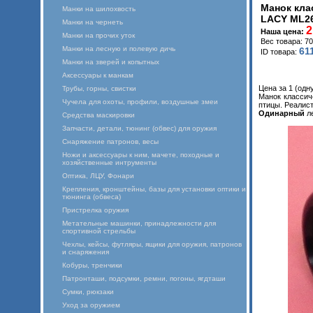
Манок кла
Манки на шилохвость
LACY ML26 
Манки на чернеть
2
Наша цена:
Манки на прочих уток
Вес товара: 70
Манки на лесную и полевую дичь
61
ID товара:
Манки на зверей и копытных
Аксессуары к манкам
Цена за 1 (одн
Трубы, горны, свистки
Манок классич
Чучела для охоты, профили, воздушные змеи
птицы. Реалист
Одинарный
ле
Средства маскировки
Запчасти, детали, тюнинг (обвес) для оружия
Снаряжение патронов, весы
Ножи и аксессуары к ним, мачете, походные и
хозяйственные интрументы
Оптика, ЛЦУ, Фонари
Крепления, кронштейны, базы для установки оптики и
тюнинга (обвеса)
Пристрелка оружия
Метательные машинки, принадлежности для
спортивной стрельбы
Чехлы, кейсы, футляры, ящики для оружия, патронов
и снаряжения
Кобуры, тренчики
Патронташи, подсумки, ремни, погоны, ягдташи
Сумки, рюкзаки
Уход за оружием