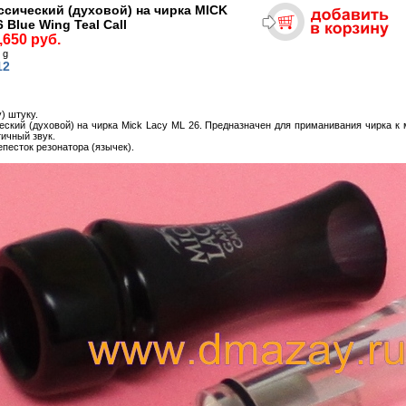
ссический (духовой) на чирка MICK
Blue Wing Teal Call
,650 руб.
 g
12
у) штуку.
еский (духовой) на чирка Mick Lacy ML 26. Предназначен для приманивания чирка к 
ичный звук.
песток резонатора (язычек).