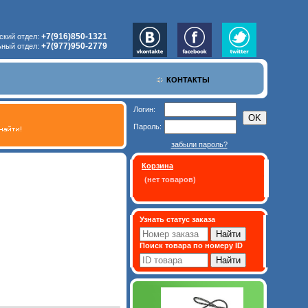
+7(916)850-1321
ский отдел:
+7(977)950-2779
ьный отдел:
КОНТАКТЫ
Логин:
Пароль:
забыли пароль?
Корзина
(нет товаров)
Узнать статус заказа
Поиск товара по номеру ID