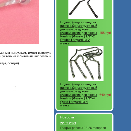
Подвес (подвяз, шнурок
плетеный) разгрузочный
для манков духовых
классических для охоты
455 руб.
Faulk`s (Фалькс) LNY-2
Double Lanyard на 2
манка
ударным нагрузкам, имеет высокую
я, устойчив к бытовым кислотам и
еды, осадки)
Подвес (подвяз, шнурок
плетеный) разгрузочный
для манков духовых
классических для охоты
640 руб.
Faulk`s (Фалькс) LNY-4
Quad Lanyard на 4
манка
Новости
22.02.2023
График работы 22-26 февраля