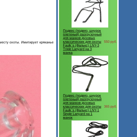
Подвес (подвяз, шнурок
плетеный) разгрузочный
для манков духовых
классических для охоты
550 руб.
месту охоты. Имитирует кряканье
Faulk`s (Фалькс) LNY-3
Triple Lanyard на 3
манка
Подвес (подвяз, шнурок
плетеный) разгрузочный
для манков духовых
классических для охоты
365 руб.
Faulk`s (Фалькс) LNY-1
Single Lanyard на 1
манок