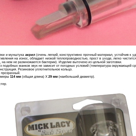
вки и мунштука
акрил
(очень легкий, конструктивно прочный материал, устойчив к 
ивления на износ, обладает низкой теплопроводностью, прост в уходе, легко чиститс
 на нем не размножаются бактерии). Изделие выточено из цельной заготовки.
з подобных манков звук не зависит от погодных условий (температура окружающей ср
нструкция. Резиновое уплотнительное кольцо.
/ прозрачный.
азмеры
114 мм
(общая длина) Х
29 мм
(наибольший диаметр).
стер.