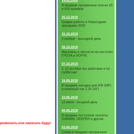
14.02.2020
В продаже прозрачные гильзы 29
и 410 калибра!
25.12.2019
График работы в Новогодние
праздники 2020
31.10.2019
4 ноября - выходной день
28.10.2019
Магазины и запчасти на пистолет
ГРОЗА и ХОРХЕ
07.10.2019
С 12 октября мы работаем и по
субботам!
16.09.2019
В продаже насадка для ИЖ (МР)
усиленный чок 1.25 (XF)
10.06.2019
12 июня - входной день
06.06.2019
В продажу поступили эхолоты
GARMIN, DEEPER и другие.
резвонить или написать будут
03.06.2019
Снова в продаже прозрачные