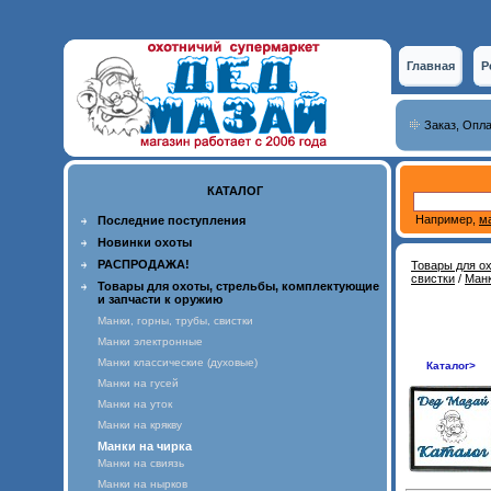
Главная
Р
Заказ, Опла
КАТАЛОГ
Например,
м
Последние поступления
Новинки охоты
РАСПРОДАЖА!
Товары для о
свистки
/
Манк
Товары для охоты, стрельбы, комплектующие
и запчасти к оружию
Манки, горны, трубы, свистки
Манки электронные
Манки классические (духовые)
Каталог>
Манки на гусей
Манки на уток
Манки на крякву
Манки на чирка
Манки на свиязь
Манки на нырков