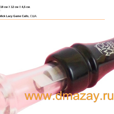
ы
18 см
Х
12 см
Х
4,5 см
.
г
.
Mick Lacy Game Calls
, США.