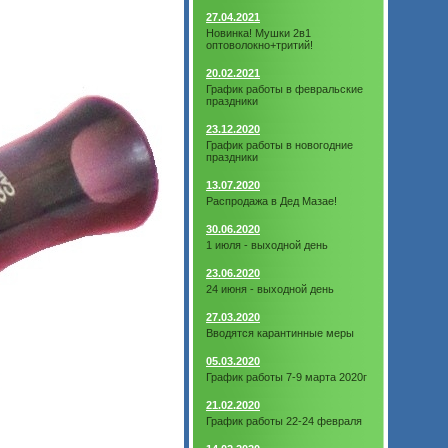
27.04.2021
Новинка! Мушки 2в1
оптоволокно+тритий!
20.02.2021
График работы в февральские
праздники
23.12.2020
График работы в новогодние
праздники
13.07.2020
Распродажа в Дед Мазае!
30.06.2020
1 июля - выходной день
23.06.2020
24 июня - выходной день
27.03.2020
Вводятся карантинные меры
05.03.2020
График работы 7-9 марта 2020г
21.02.2020
График работы 22-24 февраля