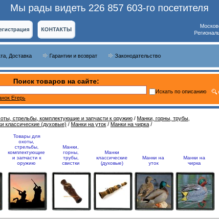
Мы рады видеть 226 857 603-го посетителя
Москов
егистрация
КОНТАКТЫ
Регионал
та, Доставка
Гарантии и возврат
Законодательство
Поиск товаров на сайте:
Искать по описанию
анок Егерь
хоты, стрельбы, комплектующие и запчасти к оружию
/
Манки, горны, трубы,
и классические (духовые)
/
Манки на уток
/
Манки на чирка
/
Товары для
охоты,
стрельбы,
Манки,
комплектующие
горны,
Манки
и запчасти к
трубы,
классические
Манки на
Манки на
оружию
свистки
(духовые)
уток
чирка