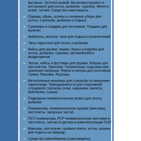
бытовые. Заточка лезвий. Мультиинструмент и
инструмент для охоты, рыбалки, туризма. Мачете,
кукри, тесаки. Средства самозащиты.
Одежда, обувь, шляпы и головные уборы для
охоты, стрельбы, рыбалки и отдыха.
Сувениры и подарки для охотников. Подарки для
мужчин.
Арбалеты, рогатки, луки для отдыха и развлечений
Часы наручные для охоты и рыбалки
Кейсы для оружия, ящики, боксы и коробки для
охоты, рыбалки, туризма, автомобилей и
квадроциклов
Чехлы, кейсы и футляры для оружия. Кобуры для
пистолетов. Тренчики. Патронташи, подсумки для
хранения патронов. Ремни и погоны для охотников.
Сумки. Рюкзаки. Ягдташи.
Метательные машинки для стрельбы по мишеням-
тарелочкам. Принадлежности для спортивной
стендовой стрельбы (очки, наушники, жилеты,
бейсболки, сумки)
Подводные пневматические ружья для охоты,
рыбалки
Пневматика, пневматическое оружие (винтовки,
пистолеты, запасные части)
ПСП пневматика, PCP пневматические винтовки и
пистолеты, запчасти детали и комплектующие ПЦП
Мангалы, коптильни, газовые плиты, котлы, казаны
для отдыха на природе
Средства самообороны (самозащиты).