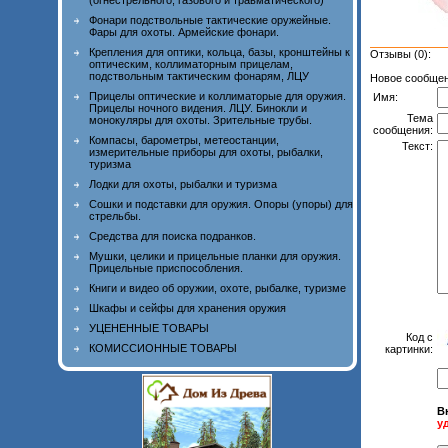
(огнестрельного, газового и травматического)
Фонари подствольные тактические оружейные.
Фары для охоты. Армейские фонари.
Крепления для оптики, кольца, базы, кронштейны к
Отзывы (0):
оптическим, коллиматорным прицелам,
подствольным тактическим фонарям, ЛЦУ
Новое сообщен
Прицелы оптические и коллиматорые для оружия.
Имя:
Прицелы ночного видения. ЛЦУ. Бинокли и
Тема
монокуляры для охоты. Зрительные трубы.
сообщения:
Компасы, барометры, метеостанции,
Текст:
измерительные приборы для охоты, рыбалки,
туризма
Лодки для охоты, рыбалки и туризма
Сошки и подставки для оружия. Опоры (упоры) для
стрельбы.
Средства для поиска подранков.
Мушки, целики и прицельные планки для оружия.
Прицельные приспособления.
Книги и видео об оружии, охоте, рыбалке, туризме
Шкафы и сейфы для хранения оружия
УЦЕНЕННЫЕ ТОВАРЫ
Код с
КОМИССИОННЫЕ ТОВАРЫ
картинки:
В
у