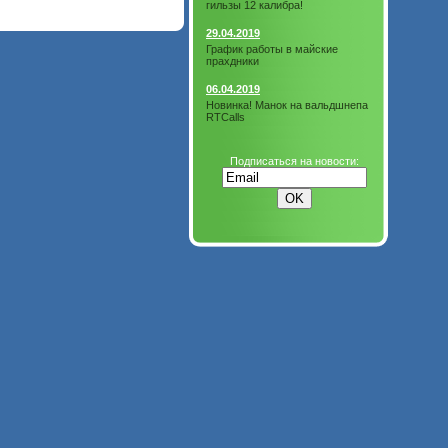
гильзы 12 калибра!
29.04.2019
График работы в майские
прахдники
06.04.2019
Новинка! Манок на вальдшнепа
RTCalls
Подписаться на новости: