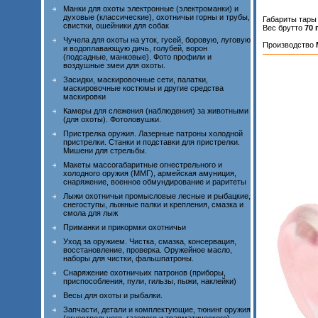
Манки для охоты электронные (электроманки) и
духовые (классические), охотничьи горны и трубы,
Габариты тар
свистки, ошейники для собак
Вес брутто
70 
Чучела для охоты на уток, гусей, боровую, луговую
Производство
и водоплавающую дичь, голубей, ворон
(подсадные, манковые). Фото профили и
воздушные змеи для охоты.
Засидки, маскировочные сети, палатки,
маскировочные костюмы и другие средства
маскировки
Камеры для слежения (наблюдения) за животными
(для охоты). Фотоловушки.
Пристрелка оружия. Лазерные патроны холодной
пристрелки. Станки и подставки для пристрелки.
Мишени для стрельбы.
Макеты массогабаритные огнестрельного и
холодного оружия (ММГ), армейская амуниция,
снаряжение, военное обмундирование и раритеты
Лыжи охотничьи промысловые лесные и рыбацкие,
снегоступы, лыжные палки и крепления, смазка и
смола для лыж
Приманки и прикормки охотничьи
Уход за оружием. Чистка, смазка, консервация,
восстановление, проверка. Оружейное масло,
наборы для чистки, фальшпатроны.
Снаряжение охотничьих патронов (приборы,
приспособления, пули, гильзы, пыжи, наклейки)
Весы для охоты и рыбалки.
Запчасти, детали и комплектующие, тюнинг оружия