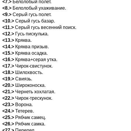
<7.>
Белолобый полет.
<8.>
Белолобый ухаживание.
<9.>
Серый гусь полет.
<10.>
Серый гусь базар.
<11.>
Серый гусь весенний поиск.
<12.>
Гусь пискулька.
<13.>
Кряква.
<14.>
Кряква призыв.
<15.>
Кряква осадка.
<16.>
Кряква+серая утка.
<17.>
Чирок-свистунок.
<18.>
Шилохвость.
<19.>
Свиязь.
<20.>
Широконоска.
<21.>
Чернеть хохлатая.
<22.>
Чирок-трескунок.
<23.>
Ворона.
<24.>
Тетерев.
<25.>
Рябчик самец.
<26.>
Рябчик самка.
<27.>
Перепел.