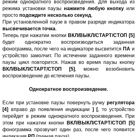
режим однократного воспроизведения. Для выхода из
режима установки паузы
нажмите любую кнопку
или
просто
подождите несколько секунд
.
При установленной паузе в правом разряде индикатора
высвечивается точка
.
Теперь при нажатии кнопки
ВКЛ/ВЫКЛ/СТАРТ/СТОП [5]
будет однократно воспроизводиться заданная
фонограмма, после чего на индикаторе высветится
ПА
и
устройство замолчит. По истечении заданного времени
паузы цикл повторится. Нажав во время паузы кнопку
ВКЛ/ВЫКЛ/СТАРТ/СТОП [5]
, можно возобновить
воспроизведение до истечения паузы.
Однократное воспроизведение.
Если при установке паузы повернуть ручку
регулятора
[4]
вправо до появления индикации
] [
, то устройство
перейдет в режим однократного воспроизведения. При
этом при нажатии кнопки
ВКЛ/ВЫКЛ/СТАРТ/СТОП [5]
фонограмма прозвучит один раз, после чего появится
индикация
РП
(ручная пауза).