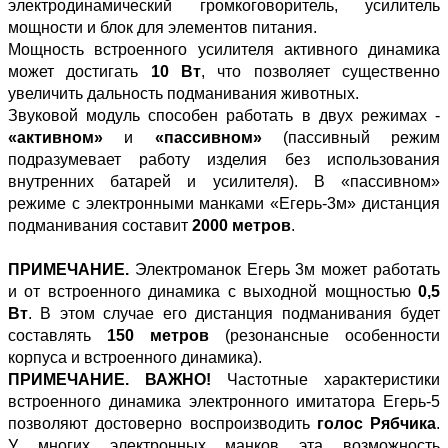
электродинамический громкоговоритель, усилитель
мощности и блок для элементов питания.
Мощность встроенного усилителя активного динамика
может достигать
10 Вт
, что позволяет существенно
увеличить дальность подманивания животных.
Звуковой модуль способен работать в двух режимах -
«активном»
и
«пассивном»
(пассивный режим
подразумевает работу изделия без использования
внутренних батарей и усилителя). В «пассивном»
режиме с электронными манками «Егерь-3м» дистанция
подманивания составит
2000 метров
.
ПРИМЕЧАНИЕ.
Электроманок Егерь 3м может работать
и от встроенного динамика с выходной мощностью
0,5
Вт
. В этом случае его дистанция подманивания будет
составлять
150 метров
(резонансные особенности
корпуса и встроенного динамика).
ПРИМЕЧАНИЕ. ВАЖНО!
Частотные характеристики
встроенного динамика электронного имитатора Егерь-5
позволяют достоверно воспроизводить
голос Рябчика
.
У многих электронных манков эта возможность