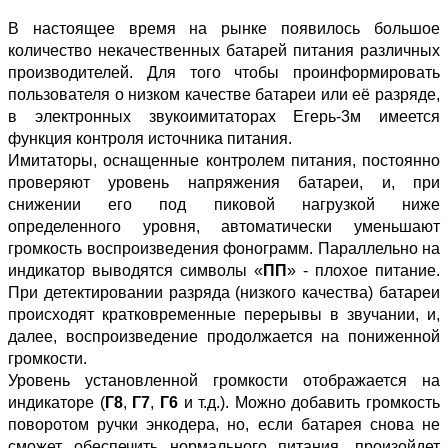
В настоящее время на рынке появилось большое
количество некачественных батарей питания различных
производителей. Для того чтобы проинформировать
пользователя о низком качестве батареи или её разряде,
в электронных звукоимитаторах Егерь-3м имеется
функция контроля источника питания.
Имитаторы, оснащенные контролем питания, постоянно
проверяют уровень напряжения батареи, и, при
снижении его под пиковой нагрузкой ниже
определенного уровня, автоматически уменьшают
громкость воспроизведения фонограмм. Параллельно на
индикатор выводятся символы «
ПП
» - плохое питание.
При детектировании разряда (низкого качества) батареи
происходят кратковременные перерывы в звучании, и,
далее, воспроизведение продолжается на пониженной
громкости.
Уровень установленной громкости отображается на
индикаторе (
Г8
,
Г7
,
Г6
и т.д.). Можно добавить громкость
поворотом ручки энкодера, но, если батарея снова не
сможет обеспечить нормального питания, произойдет