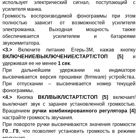
использует электрический сигнал, поступающий с
усилителя манка.
Громкость воспроизводимой фонограммы при этом
полностью зависит от возможностей усилителя
электроманка. Выходная мощность также
обеспечивается усилителем и батареями
звукоимитатора.
<3.>
Включите питание Егерь-3М, нажав кнопку
ВКЛЮЧЕНИЕ/ВЫКЛЮЧЕНИЕ/СТАРТ/СТОП [5]
и
удерживая ее не менее
1 сек
.
При дальнейшем удержании на индикаторе
высвечивается версия прошивки (firmware) устройства.
При отпускании – высвечивается номер текущей
фонограммы.
<4.>
Кнопка
ВКЛ/ВЫКЛ/СТАРТ/СТОП [5]
включает/
выключает звук с заранее установленной громкостью.
Вращением
ручки комбинированного регулятора [4]
настрайте громкость звучания.
При повороте ручки высвечиваются значения громкости
Г0
…
Г9
, что позволяет установить громкость в режиме
молчания.