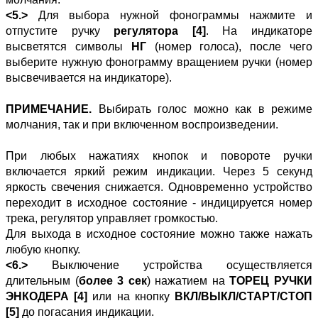
<5.>
Для выбора нужной фонограммы нажмите и
отпустите ручку
регулятора [4]
. На индикаторе
высветятся символы
НГ
(номер голоса), после чего
выберите нужную фонограмму вращением ручки (номер
высвечивается на индикаторе).
ПРИМЕЧАНИЕ.
Выбирать голос можно как в режиме
молчания, так и при включенном воспроизведении.
При любых нажатиях кнопок и повороте ручки
включается яркий режим индикации. Через 5 секунд
яркость свечения снижается. Одновременно устройство
переходит в исходное состояние - индицируется номер
трека, регулятор управляет громкостью.
Для выхода в исходное состояние можно также нажать
любую кнопку.
<6.>
Выключение устройства осуществляется
длительным (
более 3 сек
) нажатием на
ТОРЕЦ РУЧКИ
ЭНКОДЕРА [4]
или на кнопку
ВКЛ/ВЫКЛ/СТАРТ/СТОП
[5]
до погасания индикации.