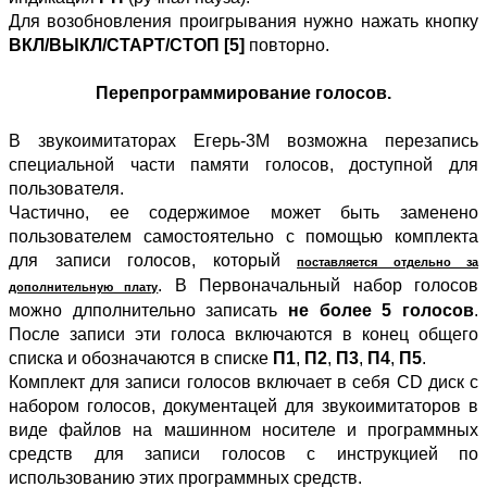
Для возобновления проигрывания нужно нажать кнопку
ВКЛ/ВЫКЛ/СТАРТ/СТОП [5]
повторно.
Перепрограммирование голосов.
В звукоимитаторах Егерь-3М возможна перезапись
специальной части памяти голосов, доступной для
пользователя.
Частично, ее содержимое может быть заменено
пользователем самостоятельно с помощью комплекта
для записи голосов, который
поставляется отдельно за
. В Первоначальный набор голосов
дополнительную плату
можно длполнительно записать
не более 5 голосов
.
После записи эти голоса включаются в конец общего
списка и обозначаются в списке
П1
,
П2
,
П3
,
П4
,
П5
.
Комплект для записи голосов включает в себя CD диск с
набором голосов, документацей для звукоимитаторов в
виде файлов на машинном носителе и программных
средств для записи голосов с инструкцией по
использованию этих программных средств.