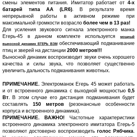
смены элементов питания. Имитатор работает от
4-х
батарей типа AA (LR6)
. В результате время
непрерывной работы в активном режиме при
максимальной громкости возрасло
более чем в 13 раз!
Для усиления звукового сигнала электронного манка
Егерь-45 в данном комплекте используется
мощный
обеспечивающий подманивание
выносной динамик ЕГЕРЬ ВЗМ
птиц и зверей на дистанции
2000 метров!!!
Выносной динамик воспроизводит звуки очень хорошего
качества и силы звука, что позволяет существенно
увеличить дальность подманивания животных.
ПРИМЕЧАНИЕ.
Электроманок Егерь 45 может работать
и от встроенного динамика с выходной мощностью
0,5
Вт
. В этом случае его дистанция подманивания будет
составлять
150 метров
(резонансные особенности
корпуса и встроенного динамика).
ПРИМЕЧАНИЕ. ВАЖНО!
Частотные характеристики
встроенного динамика электронного имитатора Егерь-5
позволяют достоверно воспроизводить
голос Рябчика
.