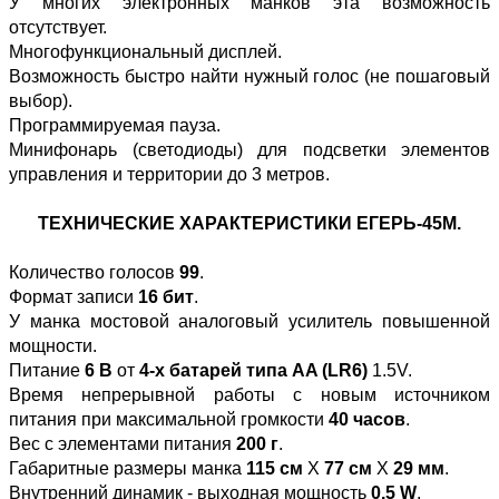
У многих электронных манков эта возможность
отсутствует.
Многофункциональный дисплей.
Возможность быстро найти нужный голос (не пошаговый
выбор).
Программируемая пауза.
Минифонарь (светодиоды) для подсветки элементов
управления и территории до 3 метров.
ТЕХНИЧЕСКИЕ ХАРАКТЕРИСТИКИ ЕГЕРЬ-45М.
Количество голосов
99
.
Формат записи
16 бит
.
У манка мостовой аналоговый усилитель повышенной
мощности.
Питание
6 В
от
4-х батарей типа AA (LR6)
1.5V.
Время непрерывной работы с новым источником
питания при максимальной громкости
40 часов
.
Вес с элементами питания
200 г
.
Габаритные размеры манка
115 см
Х
77 см
Х
29 мм
.
Внутренний динамик - выходная мощность
0.5 W
.