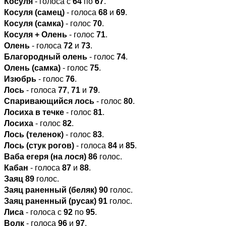
Косуля
- голоса с
64
по
67
.
Косуля (самец)
- голоса
68
и
69
.
Косуля (самка)
- голос
70
.
Косуля + Олень
- голос
71
.
Олень
- голоса
72
и
73
.
Благородный олень
- голос
74
.
Олень (самка)
- голос
75
.
Изюбрь
- голос
76
.
Лось
- голоса
77
,
71
и
79
.
Спаривающийся лось
- голос
80
.
Лосиха в течке
- голос
81
.
Лосиха
- голос
82
.
Лось (теленок)
- голос
83
.
Лось (стук рогов)
- голоса
84
и
85
.
Ваба егеря (на лося)
86
голос.
Кабан
- голоса
87
и
88
.
Заяц
89
голос.
Заяц раненный (беляк)
90
голос.
Заяц раненный (русак)
91
голос.
Лиса
- голоса с
92
по
95
.
Волк
- голоса
96
и
97
.