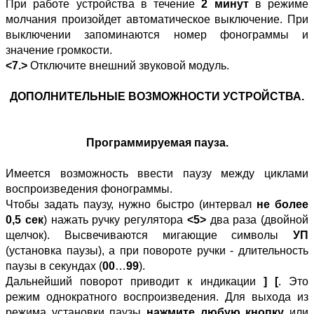
При работе устройства в течение
2 минут
в режиме
молчания произойдет автоматическое выключение. При
выключении запоминаются номер фонограммы и
значение громкости.
<7.>
Отключите внешний звуковой модуль.
ДОПОЛНИТЕЛЬНЫЕ ВОЗМОЖНОСТИ УСТРОЙСТВА.
Программируемая пауза.
Имеется возможность ввести паузу между циклами
воспроизведения фонограммы.
Чтобы задать паузу, нужно быстро (интервал
не более
0,5 сек
) нажать ручку регулятора
<5>
два раза (двойной
щелчок). Высвечиваются мигающие символы
УП
(установка паузы), а при повороте ручки - длительность
паузы в секундах (
00
…
99
).
Дальнейший поворот приводит к индикации
] [
. Это
режим однократного воспроизведения. Для выхода из
режима установки паузы
нажмите любую кнопку
или