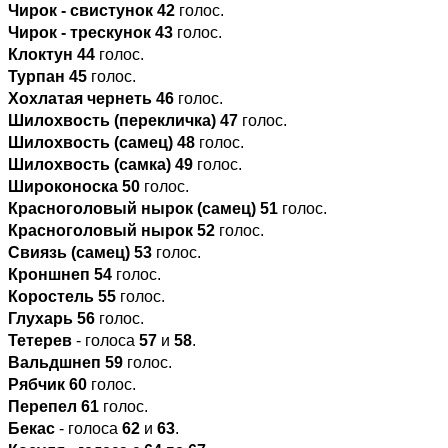
Чирок - свистунок
42
голос.
Чирок - трескунок
43
голос.
Клоктун
44
голос.
Турпан
45
голос.
Хохлатая чернеть
46
голос.
Шилохвость (перекличка)
47
голос.
Шилохвость (самец)
48
голос.
Шилохвость (самка)
49
голос.
Широконоска
50
голос.
Красноголовый нырок (самец)
51
голос.
Красноголовый нырок
52
голос.
Свиязь (самец)
53
голос.
Кроншнеп
54
голос.
Коростель
55
голос.
Глухарь
56
голос.
Тетерев
- голоса
57
и
58
.
Вальдшнеп
59
голос.
Рябчик
60
голос.
Перепел
61
голос.
Бекас
- голоса
62
и
63
.