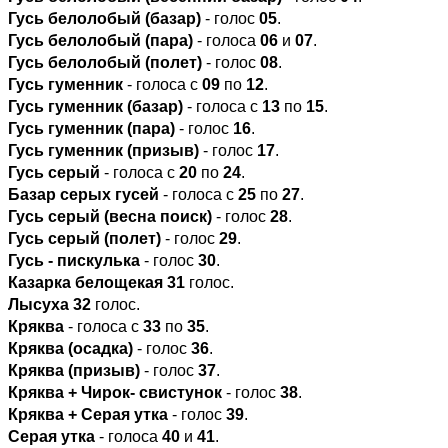
Гусь белолобый (базар)
- голос
05
.
Гусь белолобый (пара)
- голоса
06
и
07
.
Гусь белолобый (полет)
- голос
08
.
Гусь гуменник
- голоса с
09
по
12
.
Гусь гуменник (базар)
- голоса с
13
по
15
.
Гусь гуменник (пара)
- голос
16
.
Гусь гуменник (призыв)
- голос
17
.
Гусь серый
- голоса с
20
по
24
.
Базар серых гусей
- голоса с
25
по
27
.
Гусь серый (весна поиск)
- голос
28
.
Гусь серый (полет)
- голос
29
.
Гусь - пискулька
- голос
30
.
Казарка белощекая
31
голос.
Лысуха
32
голос.
Кряква
- голоса с
33
по
35
.
Кряква (осадка)
- голос
36
.
Кряква (призыв)
- голос
37
.
Кряква + Чирок- свистунок
- голос
38
.
Кряква + Серая утка
- голос
39
.
Серая утка
- голоса
40
и
41
.