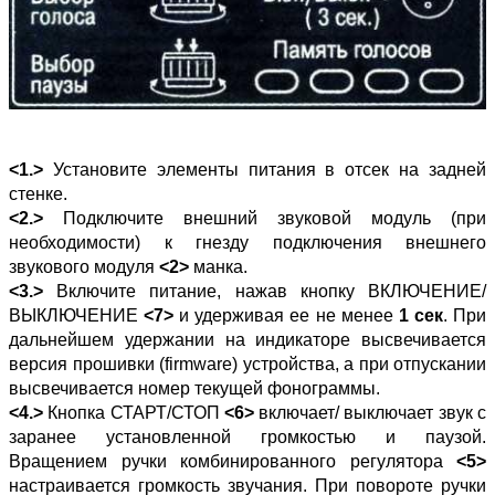
<1.>
Установите элементы питания в отсек на задней
стенке.
<2.>
Подключите внешний звуковой модуль (при
необходимости) к гнезду подключения внешнего
звукового модуля
<2>
манка.
<3.>
Включите питание, нажав кнопку ВКЛЮЧЕНИЕ/
ВЫКЛЮЧЕНИЕ
<7>
и удерживая ее не менее
1 сек
. При
дальнейшем удержании на индикаторе высвечивается
версия прошивки (firmware) устройства, а при отпускании
высвечивается номер текущей фонограммы.
<4.>
Кнопка СТАРТ/СТОП
<6>
включает/ выключает звук с
заранее установленной громкостью и паузой.
Вращением ручки комбинированного регулятора
<5>
настраивается громкость звучания. При повороте ручки