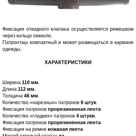
Фиксация откидного клапана осуществляется ремешком
через кольцо пикколо.
Патронташ компактный и может размещаться в кармане
одежды.
ХАРАКТЕРИСТИКИ
Ширина
110 мм
.
Длина
112 мм
.
Толщина
46 мм
.
Количество «нарезных» патронов
6 штук
.
Фиксация патронов
прорезиненная лента
Количество «гладких» патронов
4 штуки
.
Фиксация патронов
прорезиненная лента
Фиксация на ремне
кожаная лента
Мягкий откидной клапан
да