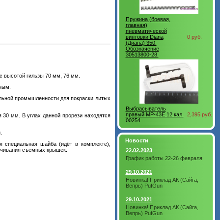
Пружина (боевая,
главная)
пневматической
винтовки Diana
0 руб.
(Диана) 350.
Обозначение
30513800-28.
с высотой гильзы 70 мм, 76 мм.
ным.
ильной промышленности для покраски литых
Выбрасыватель
правый МР-43Е 12 кал.
2,395 руб.
 30 мм. В углах данной прорези находятся
00254
.
Новости
я специальная шайба (идёт в комплекте),
учивания съёмных крышек.
22.02.2023
График работы 22-26 февраля
29.10.2021
Новинка! Приклад АК (Сайга,
Вепрь) PufGun
29.10.2021
Новинка! Приклад АК (Сайга,
Вепрь) PufGun