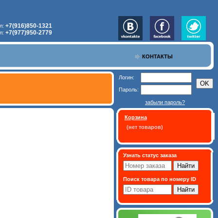
+7(916)850-1321
л:
+7(977)950-2779
л:
КОНТАКТЫ
Логин:
Пароль:
забыли пароль?
Корзина
(нет товаров)
Узнать статус заказа
Поиск товара по номеру ID