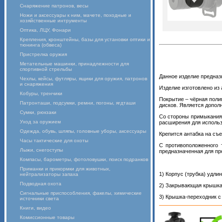
Снаряжение патронов, весы
Ножи и аксессуары к ним, мачете, походные и
хозяйственные интрументы
Оптика, ЛЦУ, Фонари
Крепления, кронштейны, базы для установки оптики и
тюнинга (обвеса)
Пристрелка оружия
Метательные машинки, принадлежности для
спортивной стрельбы
Данное изделие предназ
Чехлы, кейсы, футляры, ящики для оружия, патронов
и снаряжения
Изделие изготовлено из
Кобуры, тренчики
Покрытие – чёрная поли
Патронташи, подсумки, ремни, погоны, ягдташи
дисков. Является допол
Сумки, рюкзаки
Со стороны примыкания 
Уход за оружием
расширения для использ
Одежда, обувь, шляпы, головные уборы, аксессуары
Крепится антабка на съ
Часы тактические для охоты
С противоположенного 
Лыжи, снегоступы
предназначенная для пр
Компасы, барометры, фотоловушки, поиск подранков
Приманки и прикормки для животных,
1) Корпус (трубка) удли
нейтрализаторы запаха
Подводная охота
2) Закрывающая крышка
Сигнальные приспособления, факелы, химические
3) Крышка-переходник с 
источники света
Книги, видео
Комиссионные товары