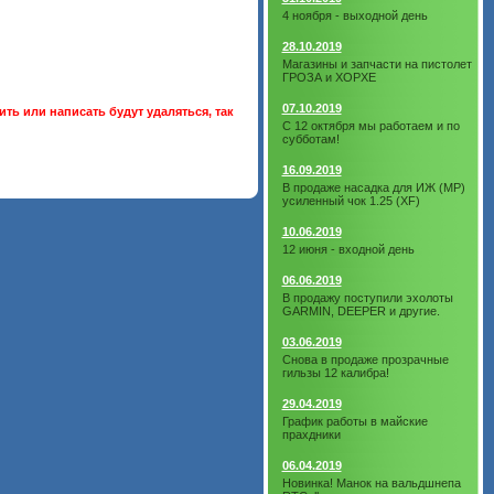
4 ноября - выходной день
28.10.2019
Магазины и запчасти на пистолет
ГРОЗА и ХОРХЕ
07.10.2019
ть или написать будут удаляться, так
С 12 октября мы работаем и по
субботам!
16.09.2019
В продаже насадка для ИЖ (МР)
усиленный чок 1.25 (XF)
10.06.2019
12 июня - входной день
06.06.2019
В продажу поступили эхолоты
GARMIN, DEEPER и другие.
03.06.2019
Снова в продаже прозрачные
гильзы 12 калибра!
29.04.2019
График работы в майские
прахдники
06.04.2019
Новинка! Манок на вальдшнепа