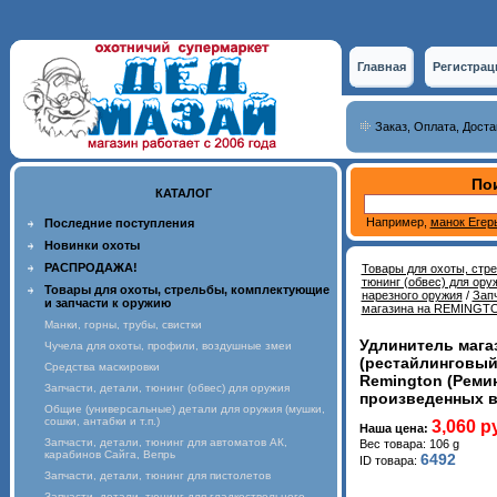
Главная
Регистрац
Заказ, Оплата, Доста
Пои
КАТАЛОГ
Например,
манок Егер
Последние поступления
Новинки охоты
РАСПРОДАЖА!
Товары для охоты, стр
тюнинг (обвес) для ору
Товары для охоты, стрельбы, комплектующие
нарезного оружия
/
Зап
и запчасти к оружию
магазина на REMINGT
Манки, горны, трубы, свистки
Удлинитель магаз
Чучела для охоты, профили, воздушные змеи
(рестайлинговый
Средства маскировки
Remington (Реминг
Запчасти, детали, тюнинг (обвес) для оружия
произведенных в
Общие (универсальные) детали для оружия (мушки,
сошки, антабки и т.п.)
3,060 р
Наша цена:
Запчасти, детали, тюнинг для автоматов АК,
Вес товара: 106 g
карабинов Сайга, Вепрь
6492
ID товара:
Запчасти, детали, тюнинг для пистолетов
Запчасти, детали, тюнинг для гладкоствольного