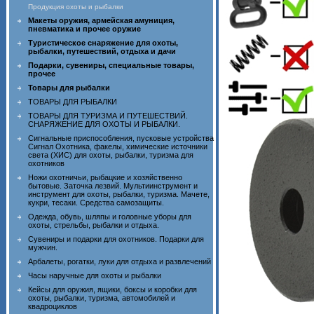
Продукция охоты и рыбалки
Макеты оружия, армейская амуниция,
пневматика и прочее оружие
Туристическое снаряжение для охоты,
рыбалки, путешествий, отдыха и дачи
Подарки, сувениры, специальные товары,
прочее
Товары для рыбалки
ТОВАРЫ ДЛЯ РЫБАЛКИ
ТОВАРЫ ДЛЯ ТУРИЗМА И ПУТЕШЕСТВИЙ.
СНАРЯЖЕНИЕ ДЛЯ ОХОТЫ И РЫБАЛКИ.
Сигнальные приспособления, пусковые устройства
Сигнал Охотника, факелы, химические источники
света (ХИС) для охоты, рыбалки, туризма для
охотников
Ножи охотничьи, рыбацкие и хозяйственно
бытовые. Заточка лезвий. Мультиинструмент и
инструмент для охоты, рыбалки, туризма. Мачете,
кукри, тесаки. Средства самозащиты.
Одежда, обувь, шляпы и головные уборы для
охоты, стрельбы, рыбалки и отдыха.
Сувениры и подарки для охотников. Подарки для
мужчин.
Арбалеты, рогатки, луки для отдыха и развлечений
Часы наручные для охоты и рыбалки
Кейсы для оружия, ящики, боксы и коробки для
охоты, рыбалки, туризма, автомобилей и
квадроциклов