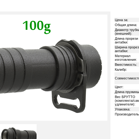
Цена за:
Общая длина:
Диаметр трубк
(внешний):
Длина прорези
антабки:
Ширина прорез
антабки:
Материал
изготовления:
Вместимость:
Калибр:
Совместимост
Цвет:
Длина пружины
Вес БРУТТО
(комплекта/са
удлинителя):
Упаковка:
Производитель