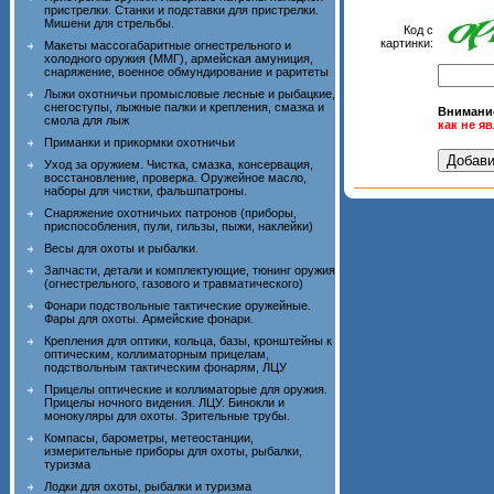
пристрелки. Станки и подставки для пристрелки.
Мишени для стрельбы.
Код с
картинки:
Макеты массогабаритные огнестрельного и
холодного оружия (ММГ), армейская амуниция,
снаряжение, военное обмундирование и раритеты
Лыжи охотничьи промысловые лесные и рыбацкие,
снегоступы, лыжные палки и крепления, смазка и
Внимани
смола для лыж
как не я
Приманки и прикормки охотничьи
Уход за оружием. Чистка, смазка, консервация,
восстановление, проверка. Оружейное масло,
наборы для чистки, фальшпатроны.
Снаряжение охотничьих патронов (приборы,
приспособления, пули, гильзы, пыжи, наклейки)
Весы для охоты и рыбалки.
Запчасти, детали и комплектующие, тюнинг оружия
(огнестрельного, газового и травматического)
Фонари подствольные тактические оружейные.
Фары для охоты. Армейские фонари.
Крепления для оптики, кольца, базы, кронштейны к
оптическим, коллиматорным прицелам,
подствольным тактическим фонарям, ЛЦУ
Прицелы оптические и коллиматорые для оружия.
Прицелы ночного видения. ЛЦУ. Бинокли и
монокуляры для охоты. Зрительные трубы.
Компасы, барометры, метеостанции,
измерительные приборы для охоты, рыбалки,
туризма
Лодки для охоты, рыбалки и туризма