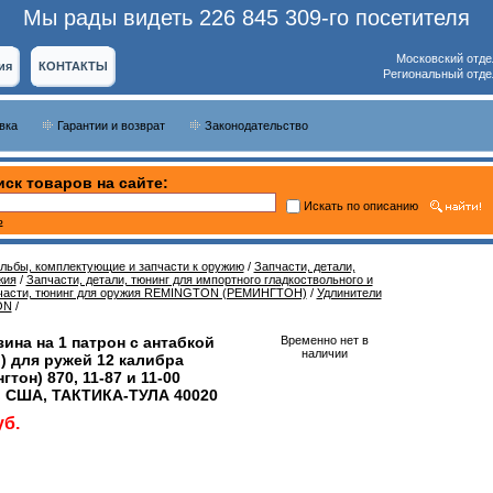
Мы рады видеть 226 845 309-го посетителя
Московский отде
ия
КОНТАКТЫ
Региональный отде
вка
Гарантии и возврат
Законодательство
ск товаров на сайте:
Искать по описанию
ь
ельбы, комплектующие и запчасти к оружию
/
Запчасти, детали,
жия
/
Запчасти, детали, тюнинг для импортного гладкоствольного и
части, тюнинг для оружия REMINGTON (РЕМИНГТОН)
/
Удлинители
ON
/
ина на 1 патрон с антабкой
Временно нет в
наличии
) для ружей 12 калибра
тон) 870, 11-87 и 11-00
 США, ТАКТИКА-ТУЛА 40020
уб.