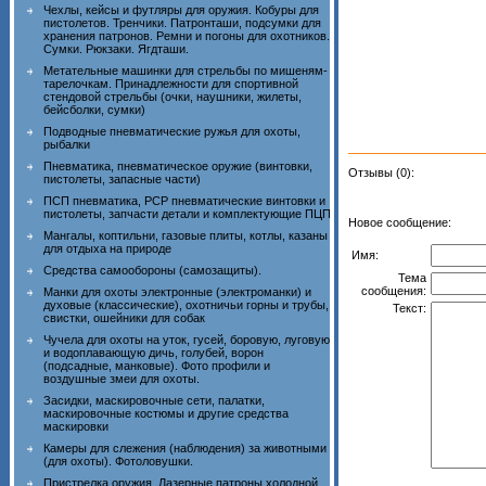
Чехлы, кейсы и футляры для оружия. Кобуры для
пистолетов. Тренчики. Патронташи, подсумки для
хранения патронов. Ремни и погоны для охотников.
Сумки. Рюкзаки. Ягдташи.
Метательные машинки для стрельбы по мишеням-
тарелочкам. Принадлежности для спортивной
стендовой стрельбы (очки, наушники, жилеты,
бейсболки, сумки)
Подводные пневматические ружья для охоты,
рыбалки
Пневматика, пневматическое оружие (винтовки,
Отзывы (0):
пистолеты, запасные части)
ПСП пневматика, PCP пневматические винтовки и
пистолеты, запчасти детали и комплектующие ПЦП
Новое сообщение:
Мангалы, коптильни, газовые плиты, котлы, казаны
для отдыха на природе
Имя:
Средства самообороны (самозащиты).
Тема
сообщения:
Манки для охоты электронные (электроманки) и
духовые (классические), охотничьи горны и трубы,
Текст:
свистки, ошейники для собак
Чучела для охоты на уток, гусей, боровую, луговую
и водоплавающую дичь, голубей, ворон
(подсадные, манковые). Фото профили и
воздушные змеи для охоты.
Засидки, маскировочные сети, палатки,
маскировочные костюмы и другие средства
маскировки
Камеры для слежения (наблюдения) за животными
(для охоты). Фотоловушки.
Пристрелка оружия. Лазерные патроны холодной