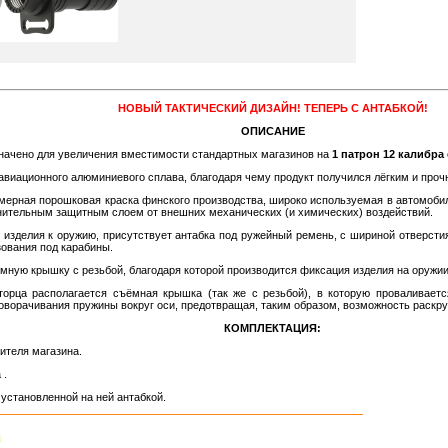
НОВЫЙ ТАКТИЧЕСКИЙ ДИЗАЙН! ТЕПЕРЬ С АНТАБКОЙ!
ОПИСАНИЕ
начено для увеличения вместимости стандартных магазинов на
1 патрон 12 калибра
 авиационного алюминиевого сплава, благодаря чему продукт получился лёгким и проч
мерная порошковая краска финского производства, широко используемая в автомоб
нительным защитным слоем от внешних механических (и химических) воздействий.
изделия к оружию, присутствует антабка под ружейный ремень, с шириной отверстия
ования под карабины.
емную крышку с резьбой, благодаря которой производится фиксация изделия на оружии
торца располагается съёмная крышка (так же с резьбой), в которую проваливаетс
оворачивания пружины вокруг оси, предотвращая, таким образом, возможность раскр
КОМПЛЕКТАЦИЯ:
нителя магазина.
 .
установленной на ней антабкой.