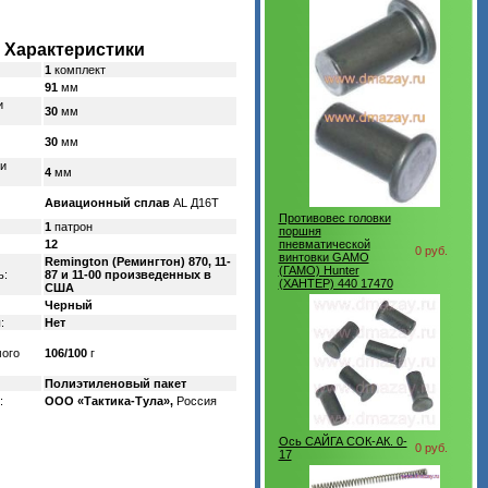
Характеристики
1
комплект
91
мм
и
30
мм
30
мм
и
4
мм
Авиационный сплав
AL Д16Т
Противовес головки
1
патрон
поршня
12
пневматической
0 руб.
винтовки GAMO
Remington (Ремингтон) 870, 11-
(ГАМО) Hunter
ь:
87 и 11-00 произведенных в
(ХАНТЕР) 440 17470
США
Черный
:
Нет
мого
106/100
г
Полиэтиленовый пакет
:
ООО «Тактика-Тула»,
Россия
Ось САЙГА СОК-АК. 0-
0 руб.
17