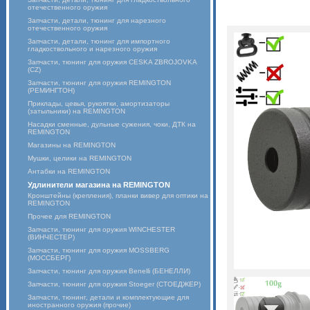
отечественного оружия
Запчасти, детали, тюнинг для нарезного
отечественного оружия
Запчасти, детали, тюнинг для импортного
гладкоствольного и нарезного оружия
Запчасти, тюнинг для оружия CESKA ZBROJOVKA
(CZ)
Запчасти, тюнинг для оружия REMINGTON
(РЕМИНГТОН)
Приклады, цевья, рукоятки, амортизаторы
(затыльники) на REMINGTON
Насадки сменные, дульные сужения, чоки, ДТК на
REMINGTON
Магазины на REMINGTON
Мушки, целики на REMINGTON
Антабки на REMINGTON
Удлинители магазина на REMINGTON
Кронштейны (крепления), планки вивер для оптики на
REMINGTON
Прочее для REMINGTON
Запчасти, тюнинг для оружия WINCHESTER
(ВИНЧЕСТЕР)
Запчасти, тюнинг для оружия MOSSBERG
(МОССБЕРГ)
Запчасти, тюнинг для оружия Benelli (БЕНЕЛЛИ)
Запчасти, тюнинг для оружия Stoeger (СТОЕДЖЕР)
Запчасти, тюнинг, детали и комплектующие для
иностранного оружия (прочие)