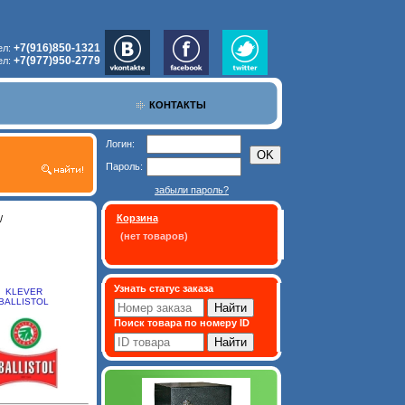
+7(916)850-1321
ел:
+7(977)950-2779
ел:
КОНТАКТЫ
Логин:
Пароль:
забыли пароль?
Корзина
/
(нет товаров)
Узнать статус заказа
KLEVER
BALLISTOL
Поиск товара по номеру ID