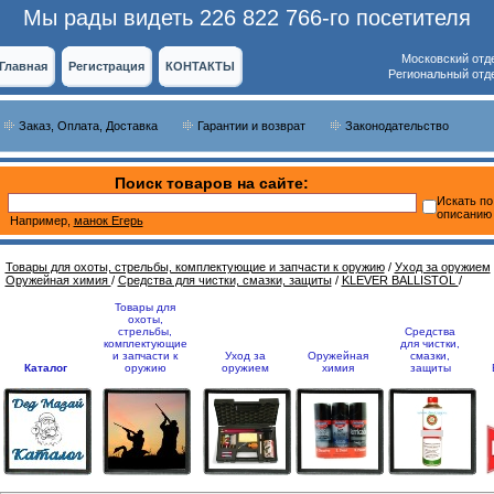
Мы рады видеть 226 822 766-го посетителя
Московский отд
Главная
Регистрация
КОНТАКТЫ
Региональный отд
Заказ, Оплата, Доставка
Гарантии и возврат
Законодательство
Поиск товаров на сайте:
Искать по
описанию
Например,
манок Егерь
Товары для охоты, стрельбы, комплектующие и запчасти к оружию
/
Уход за оружием
Оружейная химия
/
Средства для чистки, смазки, защиты
/
KLEVER BALLISTOL
/
Товары для
охоты,
стрельбы,
Средства
комплектующие
для чистки,
и запчасти к
Уход за
Оружейная
смазки,
Каталог
оружию
оружием
химия
защиты