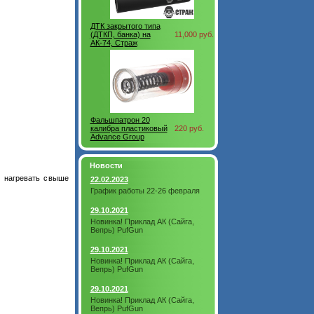
ДТК закрытого типа
(ДТКП, банка) на
11,000 руб.
АК-74, Страж
Фальшпатрон 20
калибра пластиковый
220 руб.
Advance Group
Новости
е нагревать свыше
22.02.2023
График работы 22-26 февраля
29.10.2021
Новинка! Приклад АК (Сайга,
Вепрь) PufGun
29.10.2021
Новинка! Приклад АК (Сайга,
Вепрь) PufGun
29.10.2021
Новинка! Приклад АК (Сайга,
Вепрь) PufGun