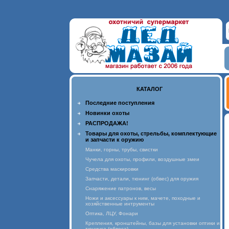
КАТАЛОГ
Последние поступления
Новинки охоты
РАСПРОДАЖА!
Товары для охоты, стрельбы, комплектующие
и запчасти к оружию
Манки, горны, трубы, свистки
Чучела для охоты, профили, воздушные змеи
Средства маскировки
Запчасти, детали, тюнинг (обвес) для оружия
Снаряжение патронов, весы
Ножи и аксессуары к ним, мачете, походные и
хозяйственные интрументы
Оптика, ЛЦУ, Фонари
Крепления, кронштейны, базы для установки оптики и
тюнинга (обвеса)