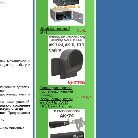
т в
Шкаф пистолетный
0 руб.
БП-1.
ции
механизмов и
водстве, в быту и
лических деталях.
Переходник "Гризон"
ния.
под телескопический
одоступных мест и
приклад
7,500 руб.
(завышенный, сталь)
гических условий.
для АК-74м, АК-12,
Надежно
сохраняет
TR3, Сайги, Hartman
латуни и меди
.
пнет
. Предохраняет
ах.
ашних животных.