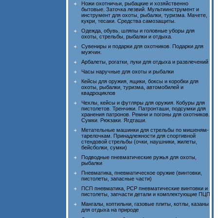
Ножи охотничьи, рыбацкие и хозяйственно
бытовые. Заточка лезвий. Мультиинструмент и
инструмент для охоты, рыбалки, туризма. Мачете,
кукри, тесаки. Средства самозащиты.
Одежда, обувь, шляпы и головные уборы для
охоты, стрельбы, рыбалки и отдыха.
Сувениры и подарки для охотников. Подарки для
мужчин.
Арбалеты, рогатки, луки для отдыха и развлечений
Часы наручные для охоты и рыбалки
Кейсы для оружия, ящики, боксы и коробки для
охоты, рыбалки, туризма, автомобилей и
квадроциклов
Чехлы, кейсы и футляры для оружия. Кобуры для
пистолетов. Тренчики. Патронташи, подсумки для
хранения патронов. Ремни и погоны для охотников.
Сумки. Рюкзаки. Ягдташи.
Метательные машинки для стрельбы по мишеням-
тарелочкам. Принадлежности для спортивной
стендовой стрельбы (очки, наушники, жилеты,
бейсболки, сумки)
Подводные пневматические ружья для охоты,
рыбалки
Пневматика, пневматическое оружие (винтовки,
пистолеты, запасные части)
ПСП пневматика, PCP пневматические винтовки и
пистолеты, запчасти детали и комплектующие ПЦП
Мангалы, коптильни, газовые плиты, котлы, казаны
для отдыха на природе