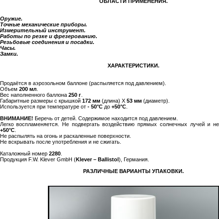
ОБЛАСТИ ПРИМЕНЕНИЯ.
Оружие.
Точные механические приборы.
Измерительный инструмент.
Работы по резке и фрезерованию.
Резьбовые соединения и посадки.
Часы.
Замки.
ХАРАКТЕРИСТИКИ.
Продаётся в аэрозольном баллоне (распыляется под давлением).
Объем
200 мл
.
Вес наполненного баллона
250 г
.
Габаритные размеры с крышкой
172 мм
(длина) Х
53 мм
(диаметр).
Используется при температуре от
- 50°С
до
+50°С
.
ВНИМАНИЕ!
Беречь от детей. Содержимое находится под давлением.
Легко воспламеняется. Не подвергать воздействию прямых солнечных лучей и н
+50°C
.
Не распылять на огонь и раскаленные поверхности.
Не вскрывать после употребления и не сжигать.
Каталожный номер
2280
.
Продукция F.W. Klever GmbH (
Klever – Ballistol
), Германия.
РАЗЛИЧНЫЕ ВАРИАНТЫ УПАКОВКИ.