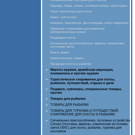
Одежда, обувь, шляпы, головные уборы, аксессуары
Часы тактические для охоты
Лыжи, снегоступы
Компасы, барометры, фотоловушки, поиск подранков
Приманки и прикормки для животных,
нейтрализаторы запаха
Подводная охота
Сигнальные приспособления, факелы, химические
источники света
Книги, видео
Комиссионные товары
Продукция охоты и рыбалки
Макеты оружия, армейская амуниция,
пневматика и прочее оружие
Туристическое снаряжение для охоты,
рыбалки, путешествий, отдыха и дачи
Подарки, сувениры, специальные товары,
прочее
Товары для рыбалки
ТОВАРЫ ДЛЯ РЫБАЛКИ
ТОВАРЫ ДЛЯ ТУРИЗМА И ПУТЕШЕСТВИЙ.
СНАРЯЖЕНИЕ ДЛЯ ОХОТЫ И РЫБАЛКИ.
Сигнальные приспособления, пусковые устройства
Сигнал Охотника, факелы, химические источники
света (ХИС) для охоты, рыбалки, туризма для
охотников