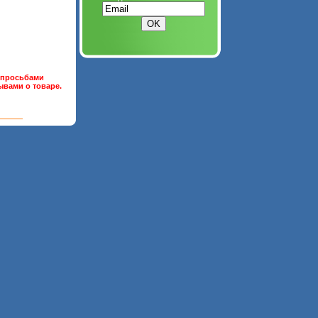
и просьбами
ывами о товаре.