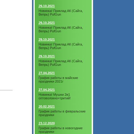
29.10.2021
Новинка! Приклад АК (Сайга,
Вепрь) PufGun
29.10.2021
Новинка! Приклад АК (Сайга,
Вепрь) PufGun
29.10.2021
Новинка! Приклад АК (Сайга,
Вепрь) PufGun
29.10.2021
Новинка! Приклад АК (Сайга,
Вепрь) PufGun
27.04.2021
График работы в майские
праздники 2021г
27.04.2021
Новинка! Мушки 2в1
оптоволокно+тритий!
20.02.2021
График работы в февральские
праздники
23.12.2020
График работы в новогодние
праздники