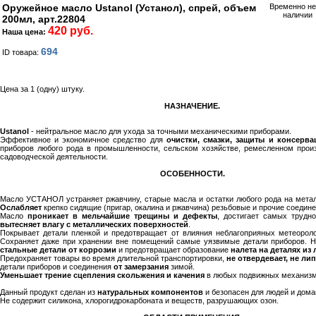
Оружейное масло Ustanol (Устанол), спрей, объем
Временно не
наличии
200мл, арт.22804
420 руб.
Наша цена:
694
ID товара:
Цена за 1 (одну) штуку.
НАЗНАЧЕНИЕ.
Ustanol
- нейтральное масло для ухода за точными механическими приборами.
Эффективное и экономичное средство для
очистки, смазки, защиты и консерва
приборов любого рода в промышленности, сельском хозяйстве, ремесленном произ
садоводческой деятельности.
ОСОБЕННОСТИ.
Масло УСТАНОЛ устраняет ржавчину, старые масла и остатки любого рода на метал
Ослабляет
крепко сидящие (пригар, окалина и ржавчина) резьбовые и прочие соедине
Масло
проникает в мельчайшие трещины и дефекты
, достигает самых трудн
вытесняет влагу с металлических поверхностей
.
Покрывает детали пленкой и предотвращает от влияния неблагоприяных метеороло
Сохраняет даже при хранении вне помещений самые уязвимые детали приборов. 
стальные детали от коррозии
и предотвращает образование
налета на деталях из 
Предохраняет товары во время длительной транспортировки,
не отвердевает, не ли
детали приборов и соединения
от замерзания
зимой.
Уменьшает трение сцепления скольжения и качения
в любых подвижных механизм
Данный продукт сделан из
натуральных компонентов
и безопасен для людей и дом
Не содержит силикона, хлорогидрокарбоната и веществ, разрушающих озон.