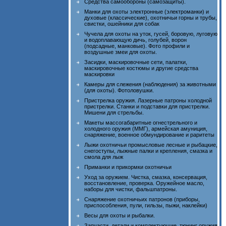
Средства самообороны (самозащиты).
Манки для охоты электронные (электроманки) и
духовые (классические), охотничьи горны и трубы,
свистки, ошейники для собак
Чучела для охоты на уток, гусей, боровую, луговую
и водоплавающую дичь, голубей, ворон
(подсадные, манковые). Фото профили и
воздушные змеи для охоты.
Засидки, маскировочные сети, палатки,
маскировочные костюмы и другие средства
маскировки
Камеры для слежения (наблюдения) за животными
(для охоты). Фотоловушки.
Пристрелка оружия. Лазерные патроны холодной
пристрелки. Станки и подставки для пристрелки.
Мишени для стрельбы.
Макеты массогабаритные огнестрельного и
холодного оружия (ММГ), армейская амуниция,
снаряжение, военное обмундирование и раритеты
Лыжи охотничьи промысловые лесные и рыбацкие,
снегоступы, лыжные палки и крепления, смазка и
смола для лыж
Приманки и прикормки охотничьи
Уход за оружием. Чистка, смазка, консервация,
восстановление, проверка. Оружейное масло,
наборы для чистки, фальшпатроны.
Снаряжение охотничьих патронов (приборы,
приспособления, пули, гильзы, пыжи, наклейки)
Весы для охоты и рыбалки.
Запчасти, детали и комплектующие, тюнинг оружия