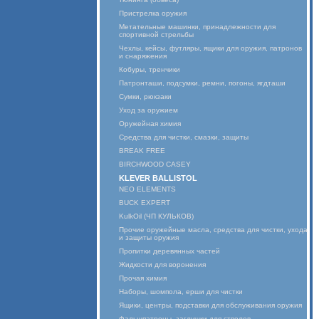
Пристрелка оружия
Метательные машинки, принадлежности для
спортивной стрельбы
Чехлы, кейсы, футляры, ящики для оружия, патронов
и снаряжения
Кобуры, тренчики
Патронташи, подсумки, ремни, погоны, ягдташи
Сумки, рюкзаки
Уход за оружием
Оружейная химия
Средства для чистки, смазки, защиты
BREAK FREE
BIRCHWOOD CASEY
KLEVER BALLISTOL
NEO ELEMENTS
BUCK EXPERT
KulkOil (ЧП КУЛЬКОВ)
Прочие оружейные масла, средства для чистки, ухода
и защиты оружия
Пропитки деревянных частей
Жидкости для воронения
Прочая химия
Наборы, шомпола, ерши для чистки
Ящики, центры, подставки для обслуживания оружия
Фальшпатроны, заглушки для стволов