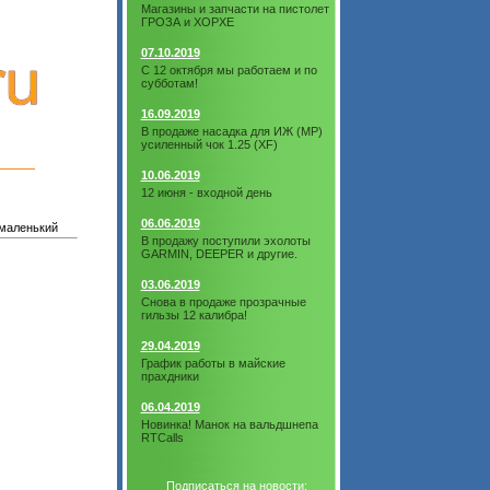
Магазины и запчасти на пистолет
ГРОЗА и ХОРХЕ
07.10.2019
С 12 октября мы работаем и по
субботам!
16.09.2019
В продаже насадка для ИЖ (МР)
усиленный чок 1.25 (XF)
10.06.2019
12 июня - входной день
06.06.2019
 маленький
В продажу поступили эхолоты
GARMIN, DEEPER и другие.
03.06.2019
Снова в продаже прозрачные
гильзы 12 калибра!
29.04.2019
График работы в майские
прахдники
06.04.2019
Новинка! Манок на вальдшнепа
RTCalls
Подписаться на новости: