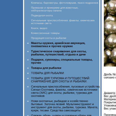
Компасы, барометры, фотоловушки, поиск подранков
Приманки и прикормки для животных,
нейтрализаторы запаха
Подводная охота
Сигнальные приспособления, факелы, химические
источники света
Книги, видео
Комиссионные товары
Продукция охоты и рыбалки
Макеты оружия, армейская амуниция,
пневматика и прочее оружие
Туристическое снаряжение для охоты,
рыбалки, путешествий, отдыха и дачи
Подарки, сувениры, специальные товары,
прочее
Товары для рыбалки
ТОВАРЫ ДЛЯ РЫБАЛКИ
Дробь №2
связано 
ТОВАРЫ ДЛЯ ТУРИЗМА И ПУТЕШЕСТВИЙ.
СНАРЯЖЕНИЕ ДЛЯ ОХОТЫ И РЫБАЛКИ.
Сигнальные приспособления, пусковые устройства
Сигнал Охотника, факелы, химические источники
света (ХИС) для охоты, рыбалки, туризма для
Диаметр
охотников
Вес дроб
Материа
Ножи охотничьи, рыбацкие и хозяйственно
Покрыти
бытовые. Заточка лезвий. Мультиинструмент и
Упаковк
инструмент для охоты, рыбалки, туризма. Мачете,
Вес упак
кукри, тесаки. Средства самозащиты.
Производ
Одежда, обувь, шляпы и головные уборы для