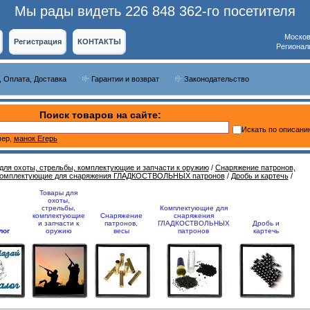
Мы рады видеть 226 848 362-го посетителя
Москов
Регистрация
КОНТАКТЫ
Регионал
, Оплата, Доставка
Гарантии и возврат
Законодательство
Поиск товаров на сайте:
Искать по описани
ер,
манок Егерь
для охоты, стрельбы, комплектующие и запчасти к оружию
/
Снаряжение патронов,
омплектующие для снаряжения ГЛАДКОСТВОЛЬНЫХ патронов
/
Дробь и картечь
/
Товары для
охоты,
стрельбы,
Комплектующие для
комплектующие
Снаряжение
снаряжения
и запчасти к
патронов,
ГЛАДКОСТВОЛЬНЫХ
Дробь и
лог
оружию
весы
патронов
картечь