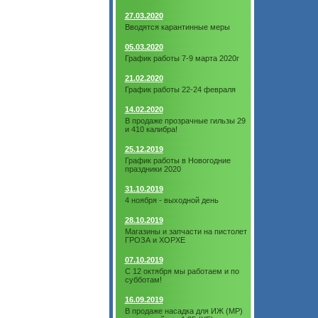
27.03.2020
Вводятся карантинные меры
05.03.2020
График работы 7-9 марта 2020г
21.02.2020
График работы 22-24 февраля
14.02.2020
В продаже прозрачные гильзы 29
и 410 калибра!
25.12.2019
График работы в Новогодние
праздники 2020
31.10.2019
4 ноября - выходной день
28.10.2019
Магазины и запчасти на пистолет
ГРОЗА и ХОРХЕ
07.10.2019
С 12 октября мы работаем и по
субботам!
16.09.2019
В продаже насадка для ИЖ (МР)