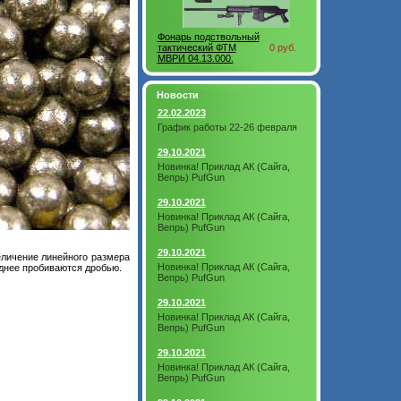
Фонарь подствольный
тактический ФТМ
0 руб.
МВРИ 04.13.000.
Новости
22.02.2023
График работы 22-26 февраля
29.10.2021
Новинка! Приклад АК (Сайга,
Вепрь) PufGun
29.10.2021
Новинка! Приклад АК (Сайга,
Вепрь) PufGun
29.10.2021
еличение линейного размера
Новинка! Приклад АК (Сайга,
уднее пробиваются дробью.
Вепрь) PufGun
29.10.2021
Новинка! Приклад АК (Сайга,
Вепрь) PufGun
29.10.2021
Новинка! Приклад АК (Сайга,
Вепрь) PufGun