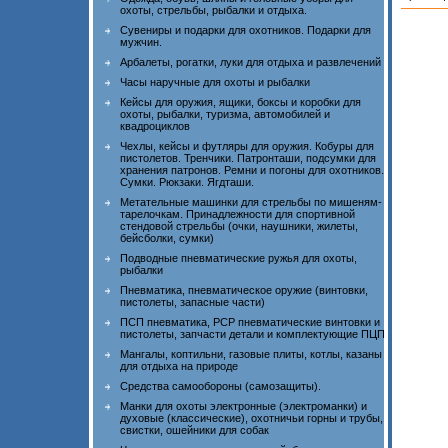
охоты, стрельбы, рыбалки и отдыха.
Сувениры и подарки для охотников. Подарки для
мужчин.
Арбалеты, рогатки, луки для отдыха и развлечений
Часы наручные для охоты и рыбалки
Кейсы для оружия, ящики, боксы и коробки для
охоты, рыбалки, туризма, автомобилей и
квадроциклов
Чехлы, кейсы и футляры для оружия. Кобуры для
пистолетов. Тренчики. Патронташи, подсумки для
хранения патронов. Ремни и погоны для охотников.
Сумки. Рюкзаки. Ягдташи.
Метательные машинки для стрельбы по мишеням-
тарелочкам. Принадлежности для спортивной
стендовой стрельбы (очки, наушники, жилеты,
бейсболки, сумки)
Подводные пневматические ружья для охоты,
рыбалки
Пневматика, пневматическое оружие (винтовки,
пистолеты, запасные части)
ПСП пневматика, PCP пневматические винтовки и
пистолеты, запчасти детали и комплектующие ПЦП
Мангалы, коптильни, газовые плиты, котлы, казаны
для отдыха на природе
Средства самообороны (самозащиты).
Манки для охоты электронные (электроманки) и
духовые (классические), охотничьи горны и трубы,
свистки, ошейники для собак