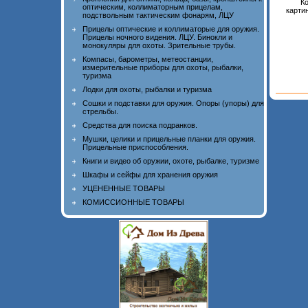
Ко
оптическим, коллиматорным прицелам,
картин
подствольным тактическим фонарям, ЛЦУ
Прицелы оптические и коллиматорые для оружия.
Прицелы ночного видения. ЛЦУ. Бинокли и
монокуляры для охоты. Зрительные трубы.
Компасы, барометры, метеостанции,
измерительные приборы для охоты, рыбалки,
туризма
Лодки для охоты, рыбалки и туризма
Сошки и подставки для оружия. Опоры (упоры) для
стрельбы.
Средства для поиска подранков.
Мушки, целики и прицельные планки для оружия.
Прицельные приспособления.
Книги и видео об оружии, охоте, рыбалке, туризме
Шкафы и сейфы для хранения оружия
УЦЕНЕННЫЕ ТОВАРЫ
КОМИССИОННЫЕ ТОВАРЫ