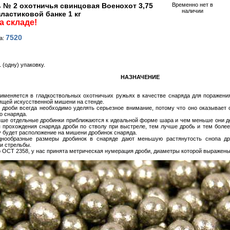
 № 2 охотничья свинцовая Военохот 3,75
Временно нет в
наличии
пластиковой банке 1 кг
а складе!
7520
а:
 (одну) упаковку.
НАЗНАЧЕНИЕ
именяется в гладкоствольных охотничьих ружьях в качестве снаряда для поражения
ящей искусственной мишени на стенде.
 дроби всегда необходимо уделять серьезное внимание, потому что оно оказывает
о снаряда.
ше отдельные дробинки приближаются к идеальной форме шара и чем меньше они 
 прохождения снаряда дроби по стволу при выстреле, тем лучше дробь и тем боле
 будет расположение на мишени дробинок снаряда.
днообразные размеры дробинок в снаряде дают меньшую растянутость снопа др
и стрельбы.
 ОСТ 2358, у нас принята метрическая нумерация дроби, диаметры которой выражены