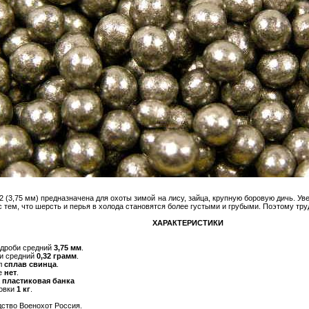
 (3,75 мм) предназначена для охоты зимой на лису, зайца, крупную боровую дичь. Ув
с тем, что шерсть и перья в холода становятся более густыми и грубыми. Поэтому тр
ХАРАКТЕРИСТИКИ
 дроби средний
3,75 мм
.
и средний
0,32 грамм
.
л
сплав свинца
.
е
нет
.
а
пластиковая банка
овки
1 кг
.
ство Военохот Россия.