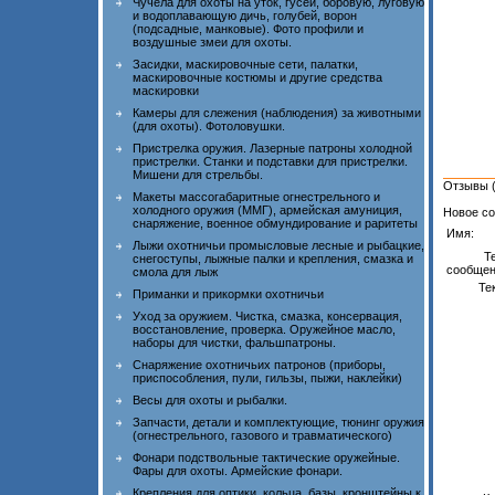
Чучела для охоты на уток, гусей, боровую, луговую
и водоплавающую дичь, голубей, ворон
(подсадные, манковые). Фото профили и
воздушные змеи для охоты.
Засидки, маскировочные сети, палатки,
маскировочные костюмы и другие средства
маскировки
Камеры для слежения (наблюдения) за животными
(для охоты). Фотоловушки.
Пристрелка оружия. Лазерные патроны холодной
пристрелки. Станки и подставки для пристрелки.
Мишени для стрельбы.
Отзывы (
Макеты массогабаритные огнестрельного и
холодного оружия (ММГ), армейская амуниция,
Новое со
снаряжение, военное обмундирование и раритеты
Имя:
Лыжи охотничьи промысловые лесные и рыбацкие,
Т
снегоступы, лыжные палки и крепления, смазка и
сообщен
смола для лыж
Тек
Приманки и прикормки охотничьи
Уход за оружием. Чистка, смазка, консервация,
восстановление, проверка. Оружейное масло,
наборы для чистки, фальшпатроны.
Снаряжение охотничьих патронов (приборы,
приспособления, пули, гильзы, пыжи, наклейки)
Весы для охоты и рыбалки.
Запчасти, детали и комплектующие, тюнинг оружия
(огнестрельного, газового и травматического)
Фонари подствольные тактические оружейные.
Фары для охоты. Армейские фонари.
Крепления для оптики, кольца, базы, кронштейны к