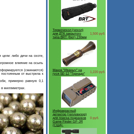
Термочехол (чехол)
для ДТК закрытого
1,500 руб.
типа BRT (Брт) 230мм
 цели: либо дичи на охоте,
 огромное влияние на осыпь
деформируются (сминаются)
Манок "Иваныч" на
1,220 руб.
е постоянным от выстрела к
гуся SE-12 "Торнадо"
оби, примерно равную 0,1
 в миллиметрах.
Инфракрасный
детектор (тепловизор)
для поиска подранков
0 руб.
Game Finder GF-JR
(США).