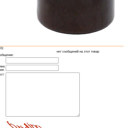
0):
нет сообщений на этот товар
общение:
ема
ия:
ст: