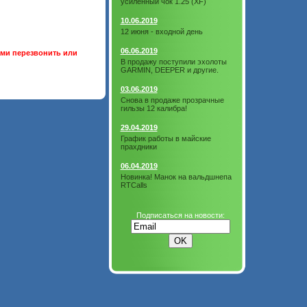
усиленный чок 1.25 (XF)
10.06.2019
12 июня - входной день
06.06.2019
ами перезвонить или
В продажу поступили эхолоты
GARMIN, DEEPER и другие.
03.06.2019
Снова в продаже прозрачные
гильзы 12 калибра!
29.04.2019
График работы в майские
прахдники
06.04.2019
Новинка! Манок на вальдшнепа
RTCalls
Подписаться на новости: