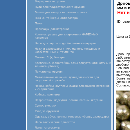
Маркировка патронов
Дробь
Пули для гладкоствольного оружия
мм в 
Нет н
Гильзы для гладкоствольного оружия
Пыж-контейнеры, обтюраторы
ID товар
Пыжи
Прокладки для патронов
Комплектующие для снаряжения НАРЕЗНЫХ
Цена за 1
патронов
Весы для пороха и дроби, штангенциркули
Ножи и аксессуары к ним, мачете, походные и
хозяйственные интрументы
Дробь пр
Оптика, ЛЦУ, Фонари
либо лет
Качеству
Крепления, кронштейны, базы для установки оптики и
дробовог
тюнинга (обвеса)
Чем боль
во время
Пристрелка оружия
выстрелу
Метательные машинки, принадлежности для
Более о
спортивной стрельбы
дистанци
Согласно
Чехлы, кейсы, футляры, ящики для оружия, патронов
и снаряжения
Кобуры, тренчики
Патронташи, подсумки, ремни, погоны, ягдташи
Сумки, рюкзаки
Уход за оружием
Одежда, обувь, шляпы, головные уборы, аксессуары
Часы тактические для охоты
Лыжи, снегоступы