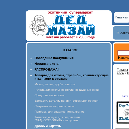
Главная
Заказ
КАТАЛОГ
Наприм
Последние поступления
Новинки охоты
РАСПРОДАЖА!
Товары 
весы
/
К
Товары для охоты, стрельбы, комплектующие
и запчасти к оружию
Манки, горны, трубы, свистки
Чучела для охоты, профили, воздушные змеи
Средства маскировки
Ката
Запчасти, детали, тюнинг (обвес) для оружия
Снаряжение патронов, весы
Приборы для снаряжения патронов
Комплектующие для снаряжения
ГЛАДКОСТВОЛЬНЫХ патронов
Дробь и картечь