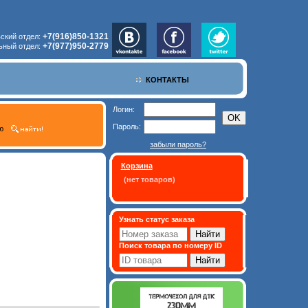
+7(916)850-1321
ский отдел:
+7(977)950-2779
ьный отдел:
КОНТАКТЫ
Логин:
Пароль:
ю
забыли пароль?
Корзина
(нет товаров)
Узнать статус заказа
Поиск товара по номеру ID