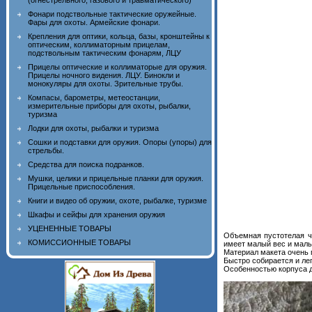
(огнестрельного, газового и травматического)
Фонари подствольные тактические оружейные.
Фары для охоты. Армейские фонари.
Крепления для оптики, кольца, базы, кронштейны к
оптическим, коллиматорным прицелам,
подствольным тактическим фонарям, ЛЦУ
Прицелы оптические и коллиматорые для оружия.
Прицелы ночного видения. ЛЦУ. Бинокли и
монокуляры для охоты. Зрительные трубы.
Компасы, барометры, метеостанции,
измерительные приборы для охоты, рыбалки,
туризма
Лодки для охоты, рыбалки и туризма
Сошки и подставки для оружия. Опоры (упоры) для
стрельбы.
Средства для поиска подранков.
Мушки, целики и прицельные планки для оружия.
Прицельные приспособления.
Книги и видео об оружии, охоте, рыбалке, туризме
Шкафы и сейфы для хранения оружия
УЦЕНЕННЫЕ ТОВАРЫ
Объемная пустотелая ч
КОМИССИОННЫЕ ТОВАРЫ
имеет малый вес и малы
Материал макета очень 
Быстро собирается и ле
Особенностью корпуса да