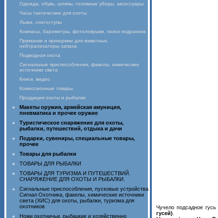
Одежда, обувь, шляпы, головные уборы, аксессуары
Часы тактические для охоты
Лыжи, снегоступы
Компасы, барометры, фотоловушки, поиск подранков
Приманки и прикормки для животных,
нейтрализаторы запаха
Подводная охота
Сигнальные приспособления, факелы, химические
источники света
Книги, видео
Комиссионные товары
Продукция охоты и рыбалки
Макеты оружия, армейская амуниция,
пневматика и прочее оружие
Туристическое снаряжение для охоты,
рыбалки, путешествий, отдыха и дачи
Подарки, сувениры, специальные товары,
прочее
Товары для рыбалки
ТОВАРЫ ДЛЯ РЫБАЛКИ
ТОВАРЫ ДЛЯ ТУРИЗМА И ПУТЕШЕСТВИЙ.
СНАРЯЖЕНИЕ ДЛЯ ОХОТЫ И РЫБАЛКИ.
Сигнальные приспособления, пусковые устройства
Сигнал Охотника, факелы, химические источники
света (ХИС) для охоты, рыбалки, туризма для
охотников
Чучело подсадное гусь
гусей)
.
Ножи охотничьи, рыбацкие и хозяйственно