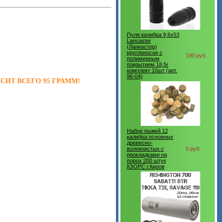
Пуля калибра 9,6х53
Lancaster
(Ланкастер)
круглоносая с
190 руб.
полимерным
покрытием 18,5г
комплект 10шт (арт.
96-04)
СИТ ВСЕГО 95 ГРАММ!
Набор пыжей 12
калибра основных
древесно-
волокнистых с
0 руб.
прокладками на
порох 200 штук
КЗОРС г.Киров