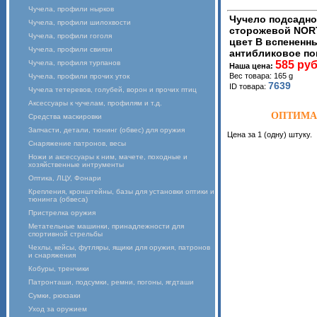
Чучела, профили нырков
Чучело подсадное
Чучела, профили шилохвости
сторожевой NORT
Чучела, профили гоголя
цвет B вспененн
Чучела, профили свиязи
антибликовое по
Чучела, профиля турпанов
585 руб
Наша цена:
Вес товара: 165 g
Чучела, профили прочих уток
7639
ID товара:
Чучела тетеревов, голубей, ворон и прочих птиц
Аксессуары к чучелам, профилям и т.д.
ОПТИМАЛ
Средства маскировки
Запчасти, детали, тюнинг (обвес) для оружия
Цена за 1 (одну) штуку.
Снаряжение патронов, весы
Ножи и аксессуары к ним, мачете, походные и
хозяйственные интрументы
Оптика, ЛЦУ, Фонари
Крепления, кронштейны, базы для установки оптики и
тюнинга (обвеса)
Пристрелка оружия
Метательные машинки, принадлежности для
спортивной стрельбы
Чехлы, кейсы, футляры, ящики для оружия, патронов
и снаряжения
Кобуры, тренчики
Патронташи, подсумки, ремни, погоны, ягдташи
Сумки, рюкзаки
Уход за оружием