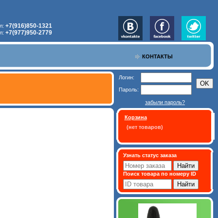
+7(916)850-1321
л:
+7(977)950-2779
л:
КОНТАКТЫ
Логин:
Пароль:
забыли пароль?
Корзина
(нет товаров)
Узнать статус заказа
Поиск товара по номеру ID