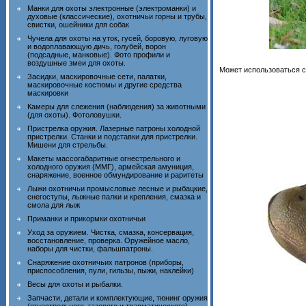
Манки для охоты электронные (электроманки) и
духовые (классические), охотничьи горны и трубы,
свистки, ошейники для собак
Чучела для охоты на уток, гусей, боровую, луговую
и водоплавающую дичь, голубей, ворон
(подсадные, манковые). Фото профили и
воздушные змеи для охоты.
Может использоваться с
Засидки, маскировочные сети, палатки,
маскировочные костюмы и другие средства
маскировки
Камеры для слежения (наблюдения) за животными
(для охоты). Фотоловушки.
Пристрелка оружия. Лазерные патроны холодной
пристрелки. Станки и подставки для пристрелки.
Мишени для стрельбы.
Макеты массогабаритные огнестрельного и
холодного оружия (ММГ), армейская амуниция,
снаряжение, военное обмундирование и раритеты
Лыжи охотничьи промысловые лесные и рыбацкие,
снегоступы, лыжные палки и крепления, смазка и
смола для лыж
Приманки и прикормки охотничьи
Уход за оружием. Чистка, смазка, консервация,
восстановление, проверка. Оружейное масло,
наборы для чистки, фальшпатроны.
Снаряжение охотничьих патронов (приборы,
приспособления, пули, гильзы, пыжи, наклейки)
Весы для охоты и рыбалки.
Запчасти, детали и комплектующие, тюнинг оружия