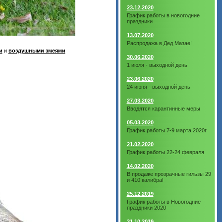
23.12.2020
График работы в новогодние
праздники
13.07.2020
Распродажа в Дед Мазае!
и
и
воздушными змеями
30.06.2020
1 июля - выходной день
23.06.2020
24 июня - выходной день
27.03.2020
Вводятся карантинные меры
05.03.2020
График работы 7-9 марта 2020г
21.02.2020
График работы 22-24 февраля
14.02.2020
В продаже прозрачные гильзы 29
и 410 калибра!
25.12.2019
График работы в Новогодние
праздники 2020
31.10.2019