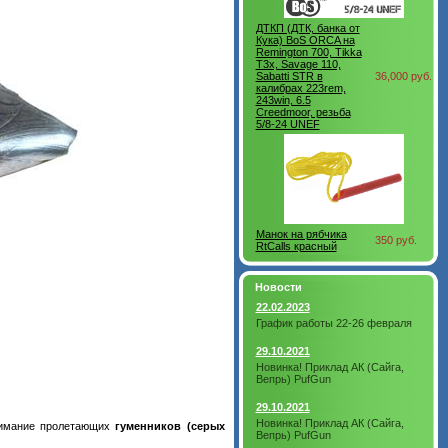
ДТКП (ДТК, банка от
Кука) BoS ORCA на
Remington 700, Tikka
T3x, Savage 110,
Sabatti STR в
36,000 руб.
калибрах 223rem,
243win, 6.5
Creedmoor, резьба
5/8-24 UNEF
Манок на рябчика
350 руб.
RtCalls красный
Новости
22.02.2023
График работы 22-26 февраля
29.10.2021
Новинка! Приклад АК (Сайга,
Вепрь) PufGun
29.10.2021
Новинка! Приклад АК (Сайга,
нимание пролетающих
гуменников (серых
Вепрь) PufGun