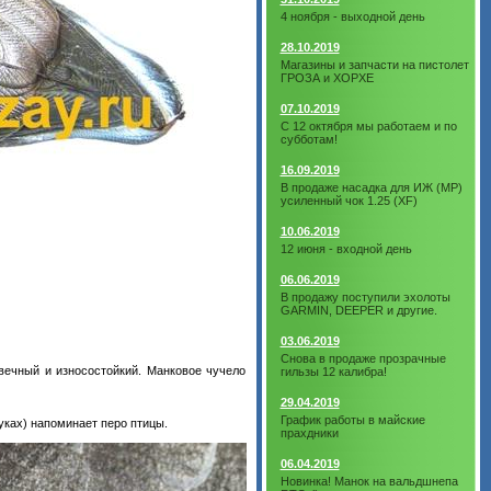
4 ноября - выходной день
28.10.2019
Магазины и запчасти на пистолет
ГРОЗА и ХОРХЕ
07.10.2019
С 12 октября мы работаем и по
субботам!
16.09.2019
В продаже насадка для ИЖ (МР)
усиленный чок 1.25 (XF)
10.06.2019
12 июня - входной день
06.06.2019
В продажу поступили эхолоты
GARMIN, DEEPER и другие.
03.06.2019
Снова в продаже прозрачные
вечный и износостойкий. Манковое чучело
гильзы 12 калибра!
29.04.2019
График работы в майские
уках) напоминает перо птицы.
прахдники
06.04.2019
Новинка! Манок на вальдшнепа