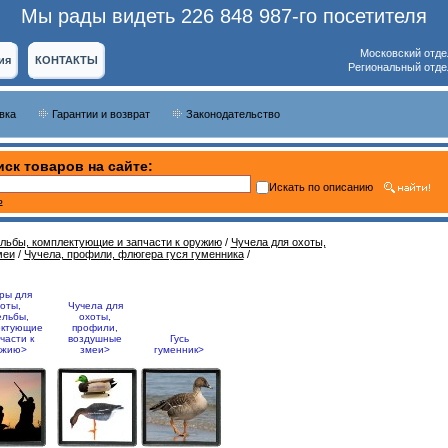
Мы рады видеть 226 848 987-го посетителя
Московский отде
ия
КОНТАКТЫ
Региональный отде
вка
Гарантии и возврат
Законодательство
ск товаров на сайте:
Искать по описанию
ь
ельбы, комплектующие и запчасти к оружию
/
Чучела для охоты,
меи
/
Чучела, профили, флюгера гуся гуменника
/
ры для
оты,
Чучела для
ельбы,
охоты,
ектующие
профили,
части к
воздушные
Гусь
ужию>
змеи>
гуменник>