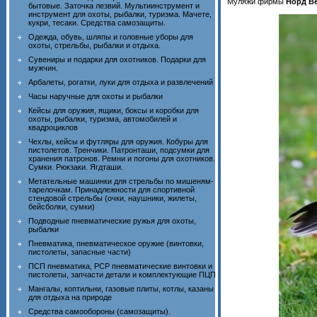
Муляжи фирмы
Норд В
бытовые. Заточка лезвий. Мультиинструмент и
инструмент для охоты, рыбалки, туризма. Мачете,
кукри, тесаки. Средства самозащиты.
Одежда, обувь, шляпы и головные уборы для
охоты, стрельбы, рыбалки и отдыха.
Сувениры и подарки для охотников. Подарки для
мужчин.
Арбалеты, рогатки, луки для отдыха и развлечений
Часы наручные для охоты и рыбалки
Кейсы для оружия, ящики, боксы и коробки для
охоты, рыбалки, туризма, автомобилей и
квадроциклов
Чехлы, кейсы и футляры для оружия. Кобуры для
пистолетов. Тренчики. Патронташи, подсумки для
хранения патронов. Ремни и погоны для охотников.
Сумки. Рюкзаки. Ягдташи.
Метательные машинки для стрельбы по мишеням-
тарелочкам. Принадлежности для спортивной
стендовой стрельбы (очки, наушники, жилеты,
бейсболки, сумки)
Подводные пневматические ружья для охоты,
рыбалки
Пневматика, пневматическое оружие (винтовки,
пистолеты, запасные части)
ПСП пневматика, PCP пневматические винтовки и
пистолеты, запчасти детали и комплектующие ПЦП
Мангалы, коптильни, газовые плиты, котлы, казаны
для отдыха на природе
Средства самообороны (самозащиты).