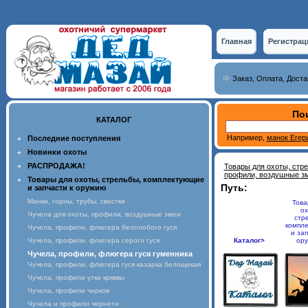
Главная
Регистрац
Заказ, Оплата, Доста
Пои
КАТАЛОГ
Например,
манок Егер
Последние поступления
Новинки охоты
РАСПРОДАЖА!
Товары для охоты, стр
профили, воздушные з
Товары для охоты, стрельбы, комплектующие
Путь:
и запчасти к оружию
Манки, горны, трубы, свистки
Това
ох
Чучела для охоты, профили, воздушные змеи
стр
компл
Чучела, профили, флюгера белолобого гуся
и зап
Чучела, профили, флюгера серого гуся
Каталог>
ор
Чучела, профили, флюгера гуся гуменника
Чучела, профили, флюгера гуся казарка белощекая
Чучела, профили утки кряквы
Чучела, профили чирков
Чучела и профили чернети