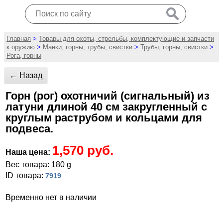
Главная
>
Товары для охоты, стрельбы, комплектующие и запчасти
к оружию
>
Манки, горны, трубы, свистки
>
Трубы, горны, свистки
>
Рога, горны
← Назад
Горн (рог) охотничий (сигнальный) из
латуни длиной 40 см закругленный с
круглым раструбом и кольцами для
подвеса.
1,570 руб.
Наша цена:
Вес товара: 180 g
ID товара:
7919
Временно нет в наличии