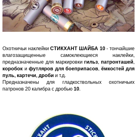
Охотничьи наклейки
СТИКХАНТ ШАЙБА 10
- тончайшие
влагозащищенные самоклеющиеся наклейки,
предназначенные для маркировки
гильз
,
патронташей
,
коробок
и
футляров для боеприпасов
,
ёмкостей для
пуль, картечи, дроби
и т.д.
Предназначены для гладкоствольных охотничьих
патронов 20 калибра с дробью
10
.