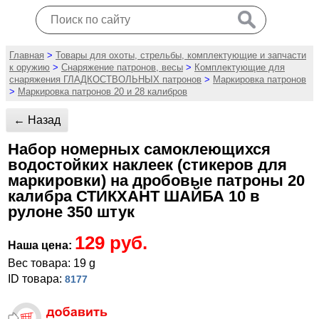
Главная
>
Товары для охоты, стрельбы, комплектующие и запчасти
к оружию
>
Снаряжение патронов, весы
>
Комплектующие для
снаряжения ГЛАДКОСТВОЛЬНЫХ патронов
>
Маркировка патронов
>
Маркировка патронов 20 и 28 калибров
← Назад
Набор номерных самоклеющихся
водостойких наклеек (стикеров для
маркировки) на дробовые патроны 20
калибра СТИКХАНТ ШАЙБА 10 в
рулоне 350 штук
129 руб.
Наша цена:
Вес товара: 19 g
ID товара:
8177