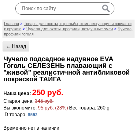
Главная
>
Товары для охоты, стрельбы, комплектующие и запчасти
к оружию
>
Чучела для охоты, профили, воздушные змеи
>
Чучела,
профили гоголя
← Назад
Чучело подсадное надувное EVA
Гоголь СЕЛЕЗЕНЬ плавающий с
"живой" реалистичной антибликовой
покраской ТАЙГА
250 руб.
Наша цена:
Старая цена:
345 руб.
Вы экономите:
95 руб. (28%)
Вес товара: 260 g
ID товара:
8592
Временно нет в наличии