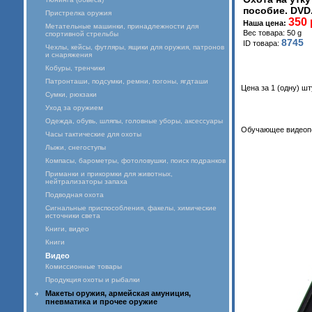
пособие. DVD
Пристрелка оружия
350 
Наша цена:
Метательные машинки, принадлежности для
Вес товара: 50 g
спортивной стрельбы
8745
ID товара:
Чехлы, кейсы, футляры, ящики для оружия, патронов
и снаряжения
Кобуры, тренчики
Патронташи, подсумки, ремни, погоны, ягдташи
Цена за 1 (одну) шт
Сумки, рюкзаки
Уход за оружием
Одежда, обувь, шляпы, головные уборы, аксессуары
Обучающее видеопо
Часы тактические для охоты
Лыжи, снегоступы
Компасы, барометры, фотоловушки, поиск подранков
Приманки и прикормки для животных,
нейтрализаторы запаха
Подводная охота
Сигнальные приспособления, факелы, химические
источники света
Книги, видео
Книги
Видео
Комиссионные товары
Продукция охоты и рыбалки
Макеты оружия, армейская амуниция,
пневматика и прочее оружие