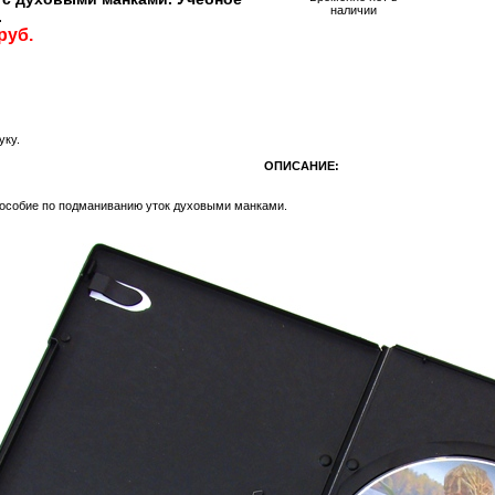
наличии
.
руб.
уку.
ОПИСАНИЕ:
собие по подманиванию уток духовыми манками.