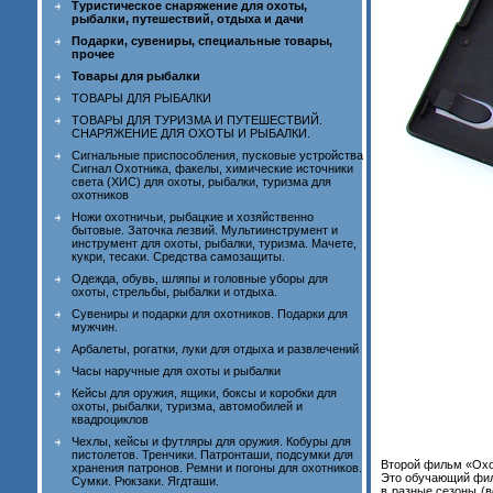
Туристическое снаряжение для охоты,
рыбалки, путешествий, отдыха и дачи
Подарки, сувениры, специальные товары,
прочее
Товары для рыбалки
ТОВАРЫ ДЛЯ РЫБАЛКИ
ТОВАРЫ ДЛЯ ТУРИЗМА И ПУТЕШЕСТВИЙ.
СНАРЯЖЕНИЕ ДЛЯ ОХОТЫ И РЫБАЛКИ.
Сигнальные приспособления, пусковые устройства
Сигнал Охотника, факелы, химические источники
света (ХИС) для охоты, рыбалки, туризма для
охотников
Ножи охотничьи, рыбацкие и хозяйственно
бытовые. Заточка лезвий. Мультиинструмент и
инструмент для охоты, рыбалки, туризма. Мачете,
кукри, тесаки. Средства самозащиты.
Одежда, обувь, шляпы и головные уборы для
охоты, стрельбы, рыбалки и отдыха.
Сувениры и подарки для охотников. Подарки для
мужчин.
Арбалеты, рогатки, луки для отдыха и развлечений
Часы наручные для охоты и рыбалки
Кейсы для оружия, ящики, боксы и коробки для
охоты, рыбалки, туризма, автомобилей и
квадроциклов
Чехлы, кейсы и футляры для оружия. Кобуры для
пистолетов. Тренчики. Патронташи, подсумки для
Второй фильм «Охот
хранения патронов. Ремни и погоны для охотников.
Это обучающий фил
Сумки. Рюкзаки. Ягдташи.
в разные сезоны (в