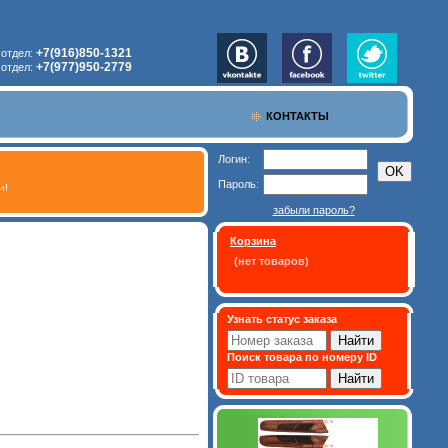
+7(916)850-1321
 отдел:
+7(977)950-2779
 отдел:
КОНТАКТЫ
Логин:
Пароль:
забыли пароль?
Корзина
(нет товаров)
Узнать статус заказа
Поиск товара по номеру ID