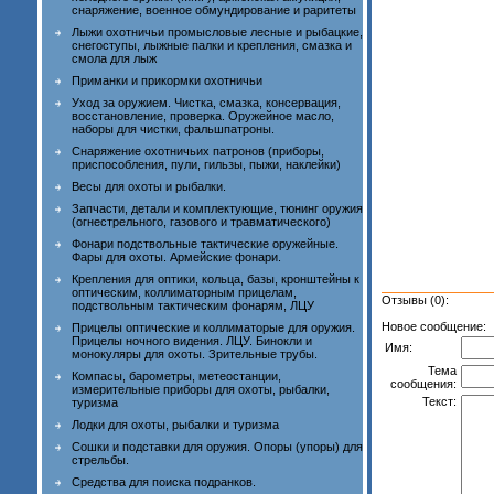
снаряжение, военное обмундирование и раритеты
Лыжи охотничьи промысловые лесные и рыбацкие,
снегоступы, лыжные палки и крепления, смазка и
смола для лыж
Приманки и прикормки охотничьи
Уход за оружием. Чистка, смазка, консервация,
восстановление, проверка. Оружейное масло,
наборы для чистки, фальшпатроны.
Снаряжение охотничьих патронов (приборы,
приспособления, пули, гильзы, пыжи, наклейки)
Весы для охоты и рыбалки.
Запчасти, детали и комплектующие, тюнинг оружия
(огнестрельного, газового и травматического)
Фонари подствольные тактические оружейные.
Фары для охоты. Армейские фонари.
Крепления для оптики, кольца, базы, кронштейны к
оптическим, коллиматорным прицелам,
Отзывы (0):
подствольным тактическим фонарям, ЛЦУ
Новое сообщение:
Прицелы оптические и коллиматорые для оружия.
Прицелы ночного видения. ЛЦУ. Бинокли и
Имя:
монокуляры для охоты. Зрительные трубы.
Тема
Компасы, барометры, метеостанции,
сообщения:
измерительные приборы для охоты, рыбалки,
Текст:
туризма
Лодки для охоты, рыбалки и туризма
Сошки и подставки для оружия. Опоры (упоры) для
стрельбы.
Средства для поиска подранков.