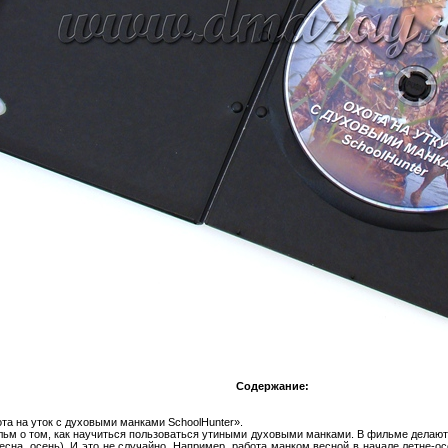
Содержание:
а на уток с духовыми манками SchoolHunter».
ьм о том, как научиться пользоваться утиными духовыми манками. В фильме делают 
есна, осень). И это не случайно. Например, работа манком весной в начале летне-ос