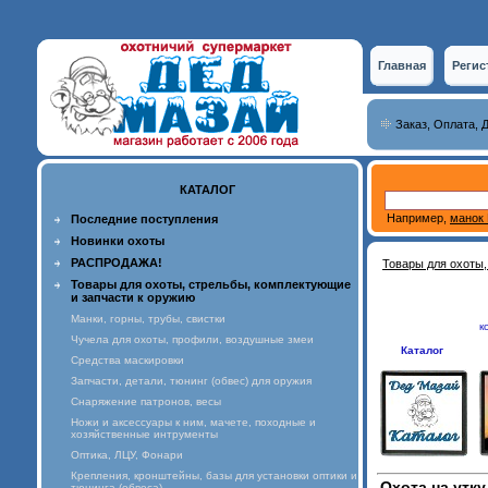
Главная
Регис
Заказ, Оплата, 
КАТАЛОГ
Например,
манок 
Последние поступления
Новинки охоты
РАСПРОДАЖА!
Товары для охоты,
Товары для охоты, стрельбы, комплектующие
и запчасти к оружию
Манки, горны, трубы, свистки
к
Чучела для охоты, профили, воздушные змеи
Каталог
Средства маскировки
Запчасти, детали, тюнинг (обвес) для оружия
Снаряжение патронов, весы
Ножи и аксессуары к ним, мачете, походные и
хозяйственные интрументы
Оптика, ЛЦУ, Фонари
Крепления, кронштейны, базы для установки оптики и
Охота на утк
тюнинга (обвеса)