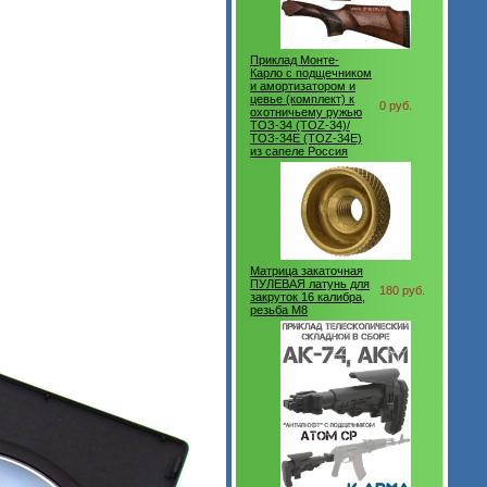
Приклад Монте-
Карло с подщечником
и амортизатором и
цевье (комплект) к
0 руб.
охотничьему ружью
ТОЗ-34 (TOZ-34)/
ТОЗ-34Е (TOZ-34E)
из сапеле Россия
Матрица закаточная
ПУЛЕВАЯ латунь для
180 руб.
закруток 16 калибра,
резьба М8