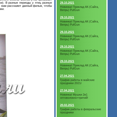
ки). В разные периоды у птиц разные
29.10.2021
ях вам расскажет данный фильм, чтобы
Новинка! Приклад АК (Сайга,
ами.
Вепрь) PufGun
29.10.2021
Новинка! Приклад АК (Сайга,
Вепрь) PufGun
29.10.2021
Новинка! Приклад АК (Сайга,
Вепрь) PufGun
29.10.2021
Новинка! Приклад АК (Сайга,
Вепрь) PufGun
29.10.2021
Новинка! Приклад АК (Сайга,
Вепрь) PufGun
27.04.2021
График работы в майские
праздники 2021г
27.04.2021
Новинка! Мушки 2в1
оптоволокно+тритий!
20.02.2021
График работы в февральские
праздники