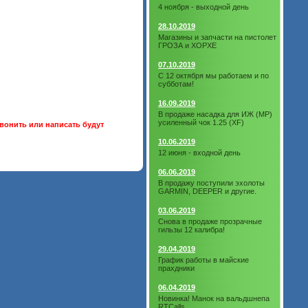
4 ноября - выходной день
28.10.2019
Магазины и запчасти на пистолет
ГРОЗА и ХОРХЕ
07.10.2019
С 12 октября мы работаем и по
субботам!
16.09.2019
В продаже насадка для ИЖ (МР)
усиленный чок 1.25 (XF)
вонить или написать будут
10.06.2019
12 июня - входной день
06.06.2019
В продажу поступили эхолоты
GARMIN, DEEPER и другие.
03.06.2019
Снова в продаже прозрачные
гильзы 12 калибра!
29.04.2019
График работы в майские
прахдники
06.04.2019
Новинка! Манок на вальдшнепа
RTCalls