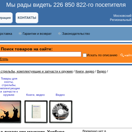
Мы рады видеть 226 850 822-го посетителя
Московский
трация
КОНТАКТЫ
Региональный
Доставка
Гарантии и возврат
Законодательство
Поиск товаров на сайте:
Искать по описанию
Егерь
 стрельбы, комплектующие и запчасти к оружию
/
Книги, видео
/
Видео
/
Товары для
охоты,
стрельбы,
омплектующие
и запчасти к
оружию
Книги, видео
Видео
у с духовыми манками. Учебное
Временно нет в