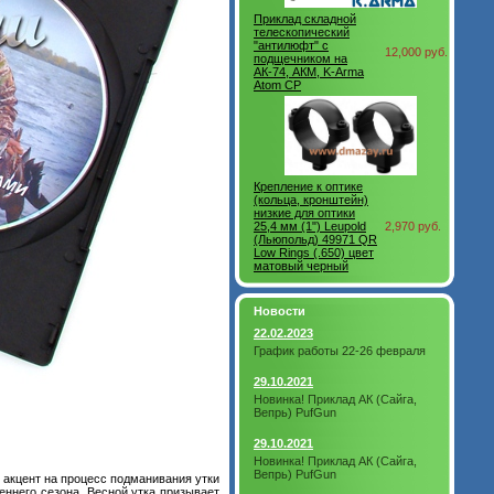
Приклад складной
телескопический
"антилюфт" с
12,000 руб.
подщечником на
АК-74, АКМ, K-Arma
Atom CP
Крепление к оптике
(кольца, кронштейн)
низкие для оптики
25,4 мм (1") Leupold
2,970 руб.
(Льюпольд) 49971 QR
Low Rings (.650) цвет
матовый черный
Новости
22.02.2023
График работы 22-26 февраля
29.10.2021
Новинка! Приклад АК (Сайга,
Вепрь) PufGun
29.10.2021
Новинка! Приклад АК (Сайга,
Вепрь) PufGun
акцент на процесс подманивания утки
еннего сезона. Весной утка призывает