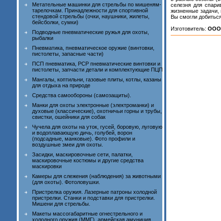
Метательные машинки для стрельбы по мишеням-
селезня для спари
тарелочкам. Принадлежности для спортивной
жизненные задачи, 
стендовой стрельбы (очки, наушники, жилеты,
Вы смогли добиться
бейсболки, сумки)
Изготовитель:
ООО
Подводные пневматические ружья для охоты,
рыбалки
Пневматика, пневматическое оружие (винтовки,
пистолеты, запасные части)
ПСП пневматика, PCP пневматические винтовки и
пистолеты, запчасти детали и комплектующие ПЦП
Мангалы, коптильни, газовые плиты, котлы, казаны
для отдыха на природе
Средства самообороны (самозащиты).
Манки для охоты электронные (электроманки) и
духовые (классические), охотничьи горны и трубы,
свистки, ошейники для собак
Чучела для охоты на уток, гусей, боровую, луговую
и водоплавающую дичь, голубей, ворон
(подсадные, манковые). Фото профили и
воздушные змеи для охоты.
Засидки, маскировочные сети, палатки,
маскировочные костюмы и другие средства
маскировки
Камеры для слежения (наблюдения) за животными
(для охоты). Фотоловушки.
Пристрелка оружия. Лазерные патроны холодной
пристрелки. Станки и подставки для пристрелки.
Мишени для стрельбы.
Макеты массогабаритные огнестрельного и
холодного оружия (ММГ), армейская амуниция,