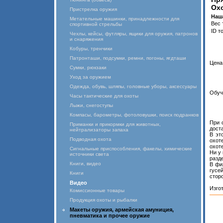
Охо
Пристрелка оружия
Наш
Метательные машинки, принадлежности для
Вес 
спортивной стрельбы
ID т
Чехлы, кейсы, футляры, ящики для оружия, патронов
и снаряжения
Кобуры, тренчики
Патронташи, подсумки, ремни, погоны, ягдташи
Цена 
Сумки, рюкзаки
Уход за оружием
Одежда, обувь, шляпы, головные уборы, аксессуары
Обуч
Часы тактические для охоты
Лыжи, снегоступы
Компасы, барометры, фотоловушки, поиск подранков
При 
Приманки и прикормки для животных,
доста
нейтрализаторы запаха
В эт
Подводная охота
охот
охоте
Сигнальные приспособления, факелы, химические
Ни у 
источники света
разд
Книги, видео
В фи
гусе
Книги
стор
Видео
Изго
Комиссионные товары
Продукция охоты и рыбалки
Макеты оружия, армейская амуниция,
пневматика и прочее оружие