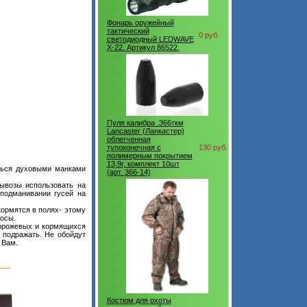
Фонарь оружейный
тактический
0 руб.
светодиодный LEDWAVE
X-22. Артикул 86522.
Пуля калибра .366ткм
Lancaster (Ланкастер)
облегченная
тупоконечная с
130 руб.
полимерным покрытием
13,9г, комплект 10шт
аться духовыми манками
(арт. 366-14)
ывозы использовать на
 подманивании гусей на
кормятся в полях- этому
росы.
торожевых и кормящихся
 подражать. Не обойдут
 Вам.
Костюм для охоты