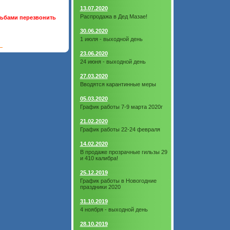
13.07.2020
Распродажа в Дед Мазае!
сьбами перезвонить
30.06.2020
1 июля - выходной день
23.06.2020
24 июня - выходной день
27.03.2020
Вводятся карантинные меры
05.03.2020
График работы 7-9 марта 2020г
21.02.2020
График работы 22-24 февраля
14.02.2020
В продаже прозрачные гильзы 29
и 410 калибра!
25.12.2019
График работы в Новогодние
праздники 2020
31.10.2019
4 ноября - выходной день
28.10.2019