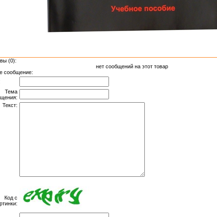
вы (0):
нет сообщений на этот товар
е сообщение:
:
Тема
щения:
Текст:
Код с
ртинки: