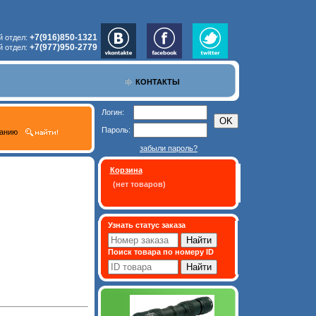
+7(916)850-1321
й отдел:
+7(977)950-2779
й отдел:
КОНТАКТЫ
Логин:
Пароль:
санию
забыли пароль?
Корзина
(нет товаров)
Узнать статус заказа
Поиск товара по номеру ID