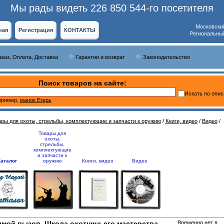
Мы рады видеть 226 850 544-го посетителя
Московски
ная
Регистрация
КОНТАКТЫ
Региональны
аказ, Оплата, Доставка
Гарантии и возврат
Законодательство
Поиск товаров на сайте:
Искать по опи
ример,
манок Егерь
ары для охоты, стрельбы, комплектующие и запчасти к оружию
/
Книги, видео
/
Видео
/
Товары для
охоты,
стрельбы,
комплектующие
и запчасти к
Каталог
оружию
Книги, видео
Видео
мой вызов. Школа охотничьего мастерства.
Временно нет в