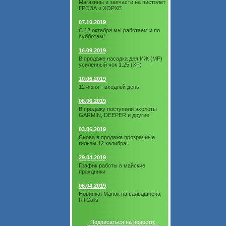
Магазины и запчасти на пистолет
ГРОЗА и ХОРХЕ
07.10.2019
С 12 октября мы работаем и по
субботам!
16.09.2019
В продаже насадка для ИЖ (МР)
усиленный чок 1.25 (XF)
10.06.2019
12 июня - входной день
06.06.2019
В продажу поступили эхолоты
GARMIN, DEEPER и другие.
03.06.2019
Снова в продаже прозрачные
гильзы 12 калибра!
29.04.2019
График работы в майские
прахдники
06.04.2019
Новинка! Манок на вальдшнепа
RTCalls
Подписаться на новости: