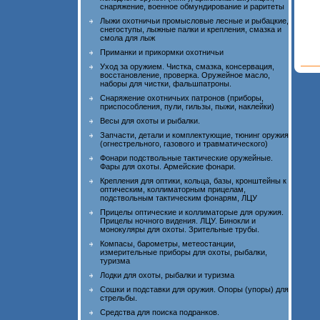
снаряжение, военное обмундирование и раритеты
Лыжи охотничьи промысловые лесные и рыбацкие,
снегоступы, лыжные палки и крепления, смазка и
смола для лыж
Приманки и прикормки охотничьи
Уход за оружием. Чистка, смазка, консервация,
восстановление, проверка. Оружейное масло,
наборы для чистки, фальшпатроны.
Снаряжение охотничьих патронов (приборы,
приспособления, пули, гильзы, пыжи, наклейки)
Весы для охоты и рыбалки.
Запчасти, детали и комплектующие, тюнинг оружия
(огнестрельного, газового и травматического)
Фонари подствольные тактические оружейные.
Фары для охоты. Армейские фонари.
Крепления для оптики, кольца, базы, кронштейны к
оптическим, коллиматорным прицелам,
подствольным тактическим фонарям, ЛЦУ
Прицелы оптические и коллиматорые для оружия.
Прицелы ночного видения. ЛЦУ. Бинокли и
монокуляры для охоты. Зрительные трубы.
Компасы, барометры, метеостанции,
измерительные приборы для охоты, рыбалки,
туризма
Лодки для охоты, рыбалки и туризма
Сошки и подставки для оружия. Опоры (упоры) для
стрельбы.
Средства для поиска подранков.