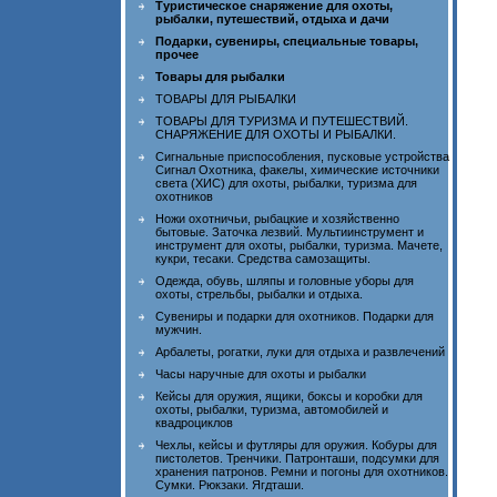
Туристическое снаряжение для охоты,
рыбалки, путешествий, отдыха и дачи
Подарки, сувениры, специальные товары,
прочее
Товары для рыбалки
ТОВАРЫ ДЛЯ РЫБАЛКИ
ТОВАРЫ ДЛЯ ТУРИЗМА И ПУТЕШЕСТВИЙ.
СНАРЯЖЕНИЕ ДЛЯ ОХОТЫ И РЫБАЛКИ.
Сигнальные приспособления, пусковые устройства
Сигнал Охотника, факелы, химические источники
света (ХИС) для охоты, рыбалки, туризма для
охотников
Ножи охотничьи, рыбацкие и хозяйственно
бытовые. Заточка лезвий. Мультиинструмент и
инструмент для охоты, рыбалки, туризма. Мачете,
кукри, тесаки. Средства самозащиты.
Одежда, обувь, шляпы и головные уборы для
охоты, стрельбы, рыбалки и отдыха.
Сувениры и подарки для охотников. Подарки для
мужчин.
Арбалеты, рогатки, луки для отдыха и развлечений
Часы наручные для охоты и рыбалки
Кейсы для оружия, ящики, боксы и коробки для
охоты, рыбалки, туризма, автомобилей и
квадроциклов
Чехлы, кейсы и футляры для оружия. Кобуры для
пистолетов. Тренчики. Патронташи, подсумки для
хранения патронов. Ремни и погоны для охотников.
Сумки. Рюкзаки. Ягдташи.