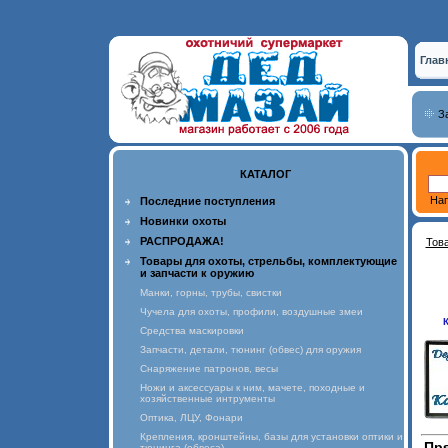
Глав
З
КАТАЛОГ
Нап
Последние поступления
Новинки охоты
РАСПРОДАЖА!
Тов
Товары для охоты, стрельбы, комплектующие
и запчасти к оружию
Манки, горны, трубы, свистки
Чучела для охоты, профили, воздушные змеи
Средства маскировки
Запчасти, детали, тюнинг (обвес) для оружия
Снаряжение патронов, весы
Ножи и аксессуары к ним, мачете, походные и
хозяйственные интрументы
Оптика, ЛЦУ, Фонари
Крепления, кронштейны, базы для установки оптики и
Пря
тюнинга (обвеса)