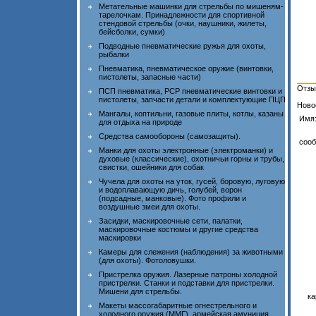
Метательные машинки для стрельбы по мишеням-
тарелочкам. Принадлежности для спортивной
стендовой стрельбы (очки, наушники, жилеты,
бейсболки, сумки)
Подводные пневматические ружья для охоты,
рыбалки
Пневматика, пневматическое оружие (винтовки,
пистолеты, запасные части)
Отзы
ПСП пневматика, PCP пневматические винтовки и
пистолеты, запчасти детали и комплектующие ПЦП
Ново
Мангалы, коптильни, газовые плиты, котлы, казаны
Имя
для отдыха на природе
Средства самообороны (самозащиты).
сооб
Манки для охоты электронные (электроманки) и
духовые (классические), охотничьи горны и трубы,
свистки, ошейники для собак
Чучела для охоты на уток, гусей, боровую, луговую
и водоплавающую дичь, голубей, ворон
(подсадные, манковые). Фото профили и
воздушные змеи для охоты.
Засидки, маскировочные сети, палатки,
маскировочные костюмы и другие средства
маскировки
Камеры для слежения (наблюдения) за животными
(для охоты). Фотоловушки.
Пристрелка оружия. Лазерные патроны холодной
пристрелки. Станки и подставки для пристрелки.
Мишени для стрельбы.
ка
Макеты массогабаритные огнестрельного и
холодного оружия (ММГ), армейская амуниция,