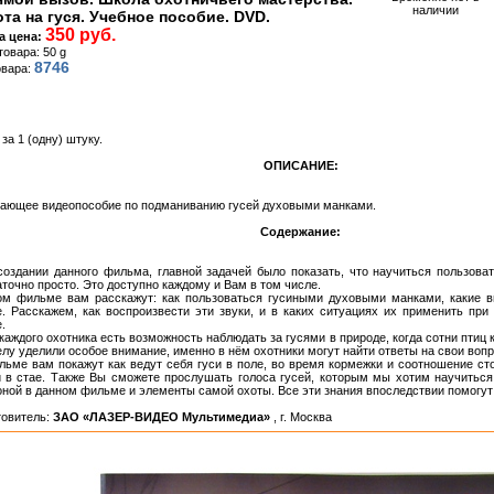
наличии
та на гуся. Учебное пособие. DVD.
350 руб.
а цена:
товара: 50 g
8746
овара:
за 1 (одну) штуку.
ОПИСАНИЕ:
ающее видеопособие по подманиванию гусей духовыми манками.
Содержание:
создании данного фильма, главной задачей было показать, что научиться пользов
точно просто. Это доступно каждому и Вам в том числе.
ом фильме вам расскажут: как пользоваться гусиными духовыми манками, какие в
е. Расскажем, как воспроизвести эти звуки, и в каких ситуациях их применить при
.
каждого охотника есть возможность наблюдать за гусями в природе, когда сотни птиц 
елу уделили особое внимание, именно в нём охотники могут найти ответы на свои воп
льме вам покажут как ведут себя гуси в поле, во время кормежки и соотношение с
й в стае. Также Вы сможете прослушать голоса гусей, которым мы хотим научиться
оной в данном фильме и элементы самой охоты. Все эти знания впоследствии помогут
товитель:
ЗАО «ЛАЗЕР-ВИДЕО Мультимедиа»
, г. Москва