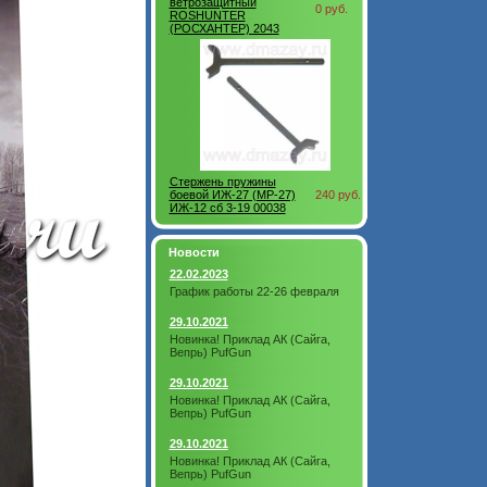
ветрозащитный
0 руб.
ROSHUNTER
(РОСХАНТЕР) 2043
Стержень пружины
боевой ИЖ-27 (MP-27)
240 руб.
ИЖ-12 сб 3-19 00038
Новости
22.02.2023
График работы 22-26 февраля
29.10.2021
Новинка! Приклад АК (Сайга,
Вепрь) PufGun
29.10.2021
Новинка! Приклад АК (Сайга,
Вепрь) PufGun
29.10.2021
Новинка! Приклад АК (Сайга,
Вепрь) PufGun