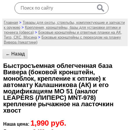
Главная
>
Товары для охоты, стрельбы, комплектующие и запчасти
к оружию
>
Крепления, кронштейны, базы для установки оптики и
тюнинга (обвеса)
>
Боковые кронштейны и ответные планки на АК,
Тигр, СКС, Мосина
>
Боковые кронштейны с переходом на планку
Вивера (пикаттини)
← Назад
Быстросъемная облегченная база
Вивера (боковой кронштейн,
моноблок, крепление к оптике) к
автомату Калашникова (АК) и его
модификациям МО 51 (аналог
LEAPERS (ЛИПЕРС) MNT-978)
крепление рычажное на ласточкин
хвост
1,990 руб.
Наша цена: