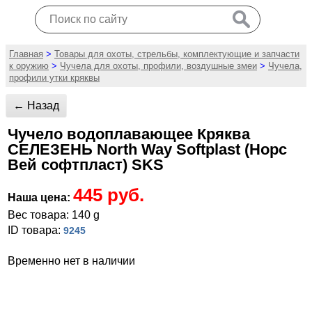
Главная
>
Товары для охоты, стрельбы, комплектующие и запчасти
к оружию
>
Чучела для охоты, профили, воздушные змеи
>
Чучела,
профили утки кряквы
← Назад
Чучело водоплавающее Кряква
СЕЛЕЗЕНЬ North Way Softplast (Норс
Вей софтпласт) SKS
445 руб.
Наша цена:
Вес товара: 140 g
ID товара:
9245
Временно нет в наличии