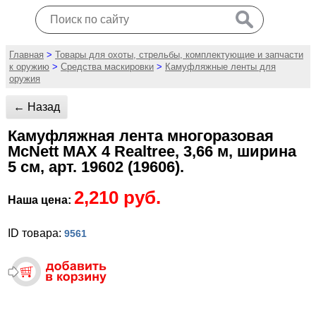
Главная
>
Товары для охоты, стрельбы, комплектующие и запчасти
к оружию
>
Средства маскировки
>
Камуфляжные ленты для
оружия
← Назад
Камуфляжная лента многоразовая
McNett MAX 4 Realtree, 3,66 м, ширина
5 см, арт. 19602 (19606).
2,210 руб.
Наша цена:
ID товара:
9561