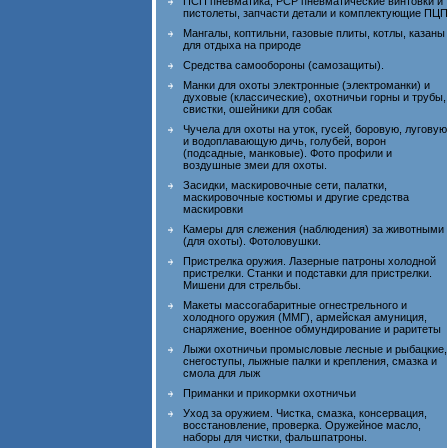
ПСП пневматика, PCP пневматические винтовки и
пистолеты, запчасти детали и комплектующие ПЦП
Мангалы, коптильни, газовые плиты, котлы, казаны
для отдыха на природе
Средства самообороны (самозащиты).
Манки для охоты электронные (электроманки) и
духовые (классические), охотничьи горны и трубы,
свистки, ошейники для собак
Чучела для охоты на уток, гусей, боровую, луговую
и водоплавающую дичь, голубей, ворон
(подсадные, манковые). Фото профили и
воздушные змеи для охоты.
Засидки, маскировочные сети, палатки,
маскировочные костюмы и другие средства
маскировки
Камеры для слежения (наблюдения) за животными
(для охоты). Фотоловушки.
Пристрелка оружия. Лазерные патроны холодной
пристрелки. Станки и подставки для пристрелки.
Мишени для стрельбы.
Макеты массогабаритные огнестрельного и
холодного оружия (ММГ), армейская амуниция,
снаряжение, военное обмундирование и раритеты
Лыжи охотничьи промысловые лесные и рыбацкие,
снегоступы, лыжные палки и крепления, смазка и
смола для лыж
Приманки и прикормки охотничьи
Уход за оружием. Чистка, смазка, консервация,
восстановление, проверка. Оружейное масло,
наборы для чистки, фальшпатроны.