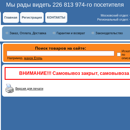
Мы рады видеть 226 813 974-го посетителя
Московский отдел:
Главная
Регистрация
КОНТАКТЫ
Региональный отдел:
Заказ, Оплата, Доставка
Гарантии и возврат
Законодательство
Поиск товаров на сайте:
Иска
по
Например,
манок Егерь
опис
ВНИМАНИЕ!!! Самовывоз закрыт, самовывоза 
Версия для печати