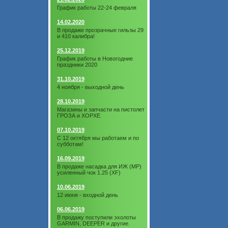
График работы 22-24 февраля
14.02.2020
В продаже прозрачные гильзы 29
и 410 калибра!
25.12.2019
График работы в Новогодние
праздники 2020
31.10.2019
4 ноября - выходной день
28.10.2019
Магазины и запчасти на пистолет
ГРОЗА и ХОРХЕ
07.10.2019
С 12 октября мы работаем и по
субботам!
16.09.2019
В продаже насадка для ИЖ (МР)
усиленный чок 1.25 (XF)
10.06.2019
12 июня - входной день
06.06.2019
В продажу поступили эхолоты
GARMIN, DEEPER и другие.