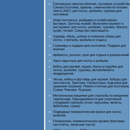
Сигнальные приспособления, пусковые устройства
Сигнал Охотника, факелы, химические источники
света (ХИС) для охоты, рыбалки, туризма для
охотников
Ножи охотничьи, рыбацкие и хозяйственно
бытовые. Заточка лезвий. Мультиинструмент и
инструмент для охоты, рыбалки, туризма. Мачете,
кукри, тесаки. Средства самозащиты.
Одежда, обувь, шляпы и головные уборы для
охоты, стрельбы, рыбалки и отдыха.
Сувениры и подарки для охотников. Подарки для
мужчин.
Арбалеты, рогатки, луки для отдыха и развлечений
Часы наручные для охоты и рыбалки
Кейсы для оружия, ящики, боксы и коробки для
охоты, рыбалки, туризма, автомобилей и
квадроциклов
Чехлы, кейсы и футляры для оружия. Кобуры для
пистолетов. Тренчики. Патронташи, подсумки для
хранения патронов. Ремни и погоны для охотников.
Сумки. Рюкзаки. Ягдташи.
Метательные машинки для стрельбы по мишеням-
тарелочкам. Принадлежности для спортивной
стендовой стрельбы (очки, наушники, жилеты,
бейсболки, сумки)
Подводные пневматические ружья для охоты,
рыбалки
Пневматика, пневматическое оружие (винтовки,
пистолеты, запасные части)