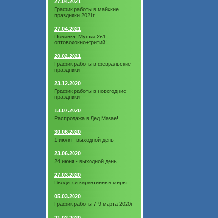
27.04.2021
График работы в майские
праздники 2021г
27.04.2021
Новинка! Мушки 2в1
оптоволокно+тритий!
20.02.2021
График работы в февральские
праздники
23.12.2020
График работы в новогодние
праздники
13.07.2020
Распродажа в Дед Мазае!
30.06.2020
1 июля - выходной день
23.06.2020
24 июня - выходной день
27.03.2020
Вводятся карантинные меры
05.03.2020
График работы 7-9 марта 2020г
21.02.2020