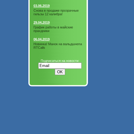
03.06.2019
Снова в продаже прозрачные
гильзы 12 калибра!
29.04.2019
График работы в майские
прахдники
06.04.2019
Новинка! Манок на вальдшнепа
RTCalls
Подписаться на новости: