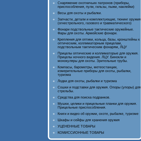
Снаряжение охотничьих патронов (приборы,
приспособления, пули, гильзы, пыжи, наклейки)
Весы для охоты и рыбалки.
Запчасти, детали и комплектующие, тюнинг оружия
(огнестрельного, газового и травматического)
Фонари подствольные тактические оружейные.
Фары для охоты. Армейские фонари.
Крепления для оптики, кольца, базы, кронштейны к
оптическим, коллиматорным прицелам,
подствольным тактическим фонарям, ЛЦУ
Прицелы оптические и коллиматорые для оружия.
Прицелы ночного видения. ЛЦУ. Бинокли и
монокуляры для охоты. Зрительные трубы.
Компасы, барометры, метеостанции,
измерительные приборы для охоты, рыбалки,
туризма
Лодки для охоты, рыбалки и туризма
Сошки и подставки для оружия. Опоры (упоры) для
стрельбы.
Средства для поиска подранков.
Мушки, целики и прицельные планки для оружия.
Прицельные приспособления.
Книги и видео об оружии, охоте, рыбалке, туризме
Шкафы и сейфы для хранения оружия
УЦЕНЕННЫЕ ТОВАРЫ
КОМИССИОННЫЕ ТОВАРЫ