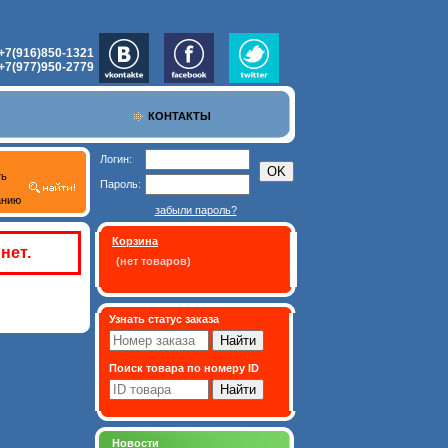
+7(916)850-1321
+7(977)950-2779
КОНТАКТЫ
Логин:
ть
Пароль:
анию
забыли пароль?
Корзина
нет.
(нет товаров)
Узнать статус заказа
Поиск товара по номеру ID
Новости