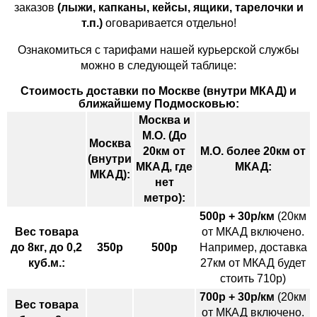
заказов
(лыжи, капканы, кейсы, ящики, тарелочки и
т.п.)
оговаривается отдельно!
Ознакомиться с тарифами нашей курьерской службы
можно в следующей таблице:
Стоимость доставки по Москве (внутри МКАД) и
ближайшему Подмосковью:
Москва и
М.О. (До
Москва
20км от
М.О. более 20км от
(внутри
МКАД, где
МКАД:
МКАД):
нет
метро):
500р + 30р/км
(20км
Вес товара
от МКАД включено.
до 8кг, до 0,2
350р
500р
Например, доставка
куб.м.:
27км от МКАД будет
стоить 710р)
700р + 30р/км
(20км
Вес товара
от МКАД включено.