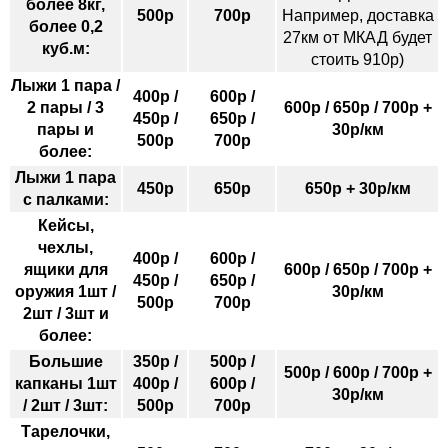
более 8кг,
500р
700р
Например, доставка
более 0,2
27км от МКАД будет
куб.м:
стоить 910р)
Лыжи 1 пара /
400р /
600р /
2 пары / 3
600р / 650р / 700р +
450р /
650р /
пары и
30р/км
500р
700р
более:
Лыжи 1 пара
450р
650р
650р + 30р/км
с палками:
Кейсы,
чехлы,
400р /
600р /
ящики для
600р / 650р / 700р +
450р /
650р /
оружия 1шт /
30р/км
500р
700р
2шт / 3шт и
более:
Большие
350р /
500р /
500р / 600р / 700р +
капканы 1шт
400р /
600р /
30р/км
/ 2шт / 3шт:
500р
700р
Тарелочки,