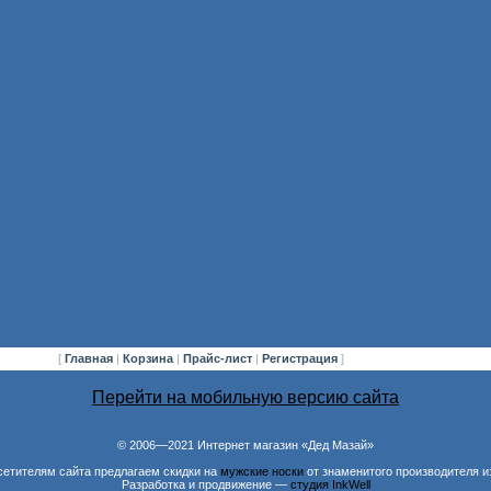
[
Главная
|
Корзина
|
Прайс-лист
|
Регистрация
]
Перейти на мобильную версию сайта
© 2006—2021 Интернет магазин «Дед Мазай»
сетителям сайта предлагаем скидки на
мужские носки
от знаменитого производителя и
Разработка и продвижение —
студия InkWell