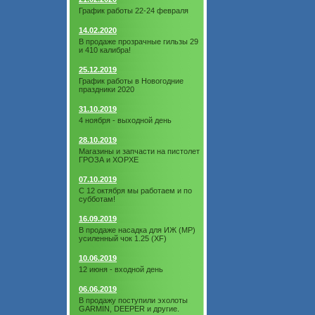
График работы 22-24 февраля
14.02.2020
В продаже прозрачные гильзы 29
и 410 калибра!
25.12.2019
График работы в Новогодние
праздники 2020
31.10.2019
4 ноября - выходной день
28.10.2019
Магазины и запчасти на пистолет
ГРОЗА и ХОРХЕ
07.10.2019
С 12 октября мы работаем и по
субботам!
16.09.2019
В продаже насадка для ИЖ (МР)
усиленный чок 1.25 (XF)
10.06.2019
12 июня - входной день
06.06.2019
В продажу поступили эхолоты
GARMIN, DEEPER и другие.