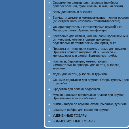
Снаряжение охотничьих патронов (приборы,
приспособления, пули, гильзы, пыжи, наклейки)
Весы для охоты и рыбалки.
Запчасти, детали и комплектующие, тюнинг оружия
(огнестрельного, газового и травматического)
Фонари подствольные тактические оружейные.
Фары для охоты. Армейские фонари.
Крепления для оптики, кольца, базы, кронштейны к
оптическим, коллиматорным прицелам,
подствольным тактическим фонарям, ЛЦУ
Прицелы оптические и коллиматорые для оружия.
Прицелы ночного видения. ЛЦУ. Бинокли и
монокуляры для охоты. Зрительные трубы.
Компасы, барометры, метеостанции,
измерительные приборы для охоты, рыбалки,
туризма
Лодки для охоты, рыбалки и туризма
Сошки и подставки для оружия. Опоры (упоры) для
стрельбы.
Средства для поиска подранков.
Мушки, целики и прицельные планки для оружия.
Прицельные приспособления.
Книги и видео об оружии, охоте, рыбалке, туризме
Шкафы и сейфы для хранения оружия
УЦЕНЕННЫЕ ТОВАРЫ
КОМИССИОННЫЕ ТОВАРЫ