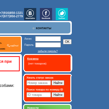
+7(916)850-1321
+7(977)950-2779
КОНТАКТЫ
Логин:
ть
Пароль:
анию
забыли пароль?
Корзина
ся при
(нет товаров)
Узнать статус заказа
собами:
Поиск товара по номеру ID
Новости