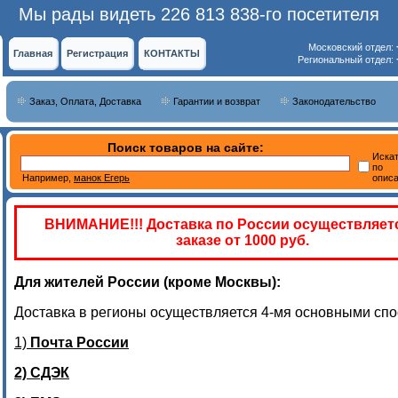
Мы рады видеть 226 813 838-го посетителя
Московский отдел:
Главная
Регистрация
КОНТАКТЫ
Региональный отдел:
Заказ, Оплата, Доставка
Гарантии и возврат
Законодательство
Поиск товаров на сайте:
Иска
по
Например,
манок Егерь
опис
ВНИМАНИЕ!!! Доставка по России осуществляет
заказе от 1000 руб.
Для жителей России (кроме Москвы):
Доставка в регионы осуществляется 4-мя основными спо
1)
Почта России
2) СДЭК