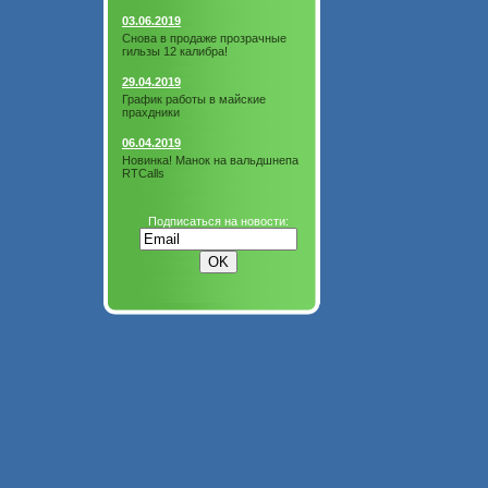
03.06.2019
Снова в продаже прозрачные
гильзы 12 калибра!
29.04.2019
График работы в майские
прахдники
06.04.2019
Новинка! Манок на вальдшнепа
RTCalls
Подписаться на новости: