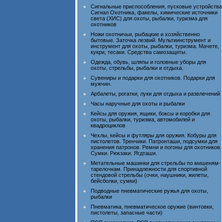
Сигнальные приспособления, пусковые устройства
Сигнал Охотника, факелы, химические источники
света (ХИС) для охоты, рыбалки, туризма для
охотников
Ножи охотничьи, рыбацкие и хозяйственно
бытовые. Заточка лезвий. Мультиинструмент и
инструмент для охоты, рыбалки, туризма. Мачете,
кукри, тесаки. Средства самозащиты.
Одежда, обувь, шляпы и головные уборы для
охоты, стрельбы, рыбалки и отдыха.
Сувениры и подарки для охотников. Подарки для
мужчин.
Арбалеты, рогатки, луки для отдыха и развлечений
Часы наручные для охоты и рыбалки
Кейсы для оружия, ящики, боксы и коробки для
охоты, рыбалки, туризма, автомобилей и
квадроциклов
Чехлы, кейсы и футляры для оружия. Кобуры для
пистолетов. Тренчики. Патронташи, подсумки для
хранения патронов. Ремни и погоны для охотников.
Сумки. Рюкзаки. Ягдташи.
Метательные машинки для стрельбы по мишеням-
тарелочкам. Принадлежности для спортивной
стендовой стрельбы (очки, наушники, жилеты,
бейсболки, сумки)
Подводные пневматические ружья для охоты,
рыбалки
Пневматика, пневматическое оружие (винтовки,
пистолеты, запасные части)