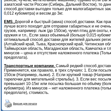
азиатской части России (Сибирь, Дальний Восток), то да
способ доставки выгоден только для малогабаритных зак
0,012 кубометра) и весом до 3кг.
EMS.
Дорогой и быстрый (авиа) способ доставки. Как пра
лучше всего походит для отправки габаритных и не очен
грузов, например: лыж (до 150см), чучел птиц для охоты, 
оружия и т.п.. Если заказ объемный (больше 0,015 кубомет
оптимальный способ доставки для жителей дальних реги
(Алтайский край, Тыва, Красноярский край, Читинская обл
Таймырская область, Магаданская область, Камчатка и т.п.
минусов – цена и отсутствие наложенного платежа (Толь
предоплата).
Транспортные компании.
Самый редкий способ достав
Применяется, как правило, в трех случаях: 1. Если посы
150см (Например, лыжи). 2. Если хрупкий товар (Наприме
тарелочки для метательной стрельбы). 3. Если вес посыл
превышает 10-15кг или посылка большая по объёму (боле
кубометра). Из минусов – нет наложенного платежа (толь
предоплате), стоимость.
Версия для печати