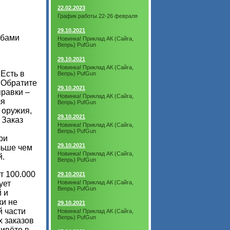
22.02.2023
График работы 22-26 февраля
29.10.2021
обами
Новинка! Приклад АК (Сайга,
Вепрь) PufGun
29.10.2021
Новинка! Приклад АК (Сайга,
Есть в
Вепрь) PufGun
 Обратите
29.10.2021
правки –
Новинка! Приклад АК (Сайга,
ля
Вепрь) PufGun
 оружия,
29.10.2021
 Заказ
Новинка! Приклад АК (Сайга,
Вепрь) PufGun
ри
29.10.2021
льше чем
Новинка! Приклад АК (Сайга,
й.
Вепрь) PufGun
т 100.000
29.10.2021
ует
Новинка! Приклад АК (Сайга,
Вепрь) PufGun
 и
ки не
29.10.2021
й части
Новинка! Приклад АК (Сайга,
Вепрь) PufGun
 заказов
живёте в