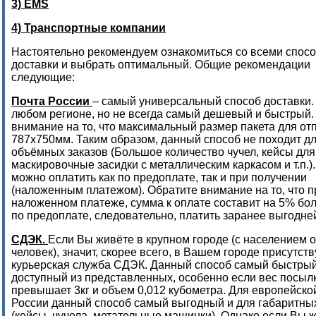
3) EMS
4) Транспортные компании
Настоятельно рекомендуем ознакомиться со всеми спос
доставки и выбрать оптимальный. Общие рекомендации
следующие:
Почта России
– самый универсальный способ доставки. 
любом регионе, но не всегда самый дешевый и быстрый.
внимание на то, что максимальный размер пакета для от
787х750мм. Таким образом, данный способ не походит д
объёмных заказов (Большое количество чучел, кейсы для
маскировочные засидки с металлическим каркасом и т.п.).
можно оплатить как по предоплате, так и при получении
(наложенным платежом). Обратите внимание на то, что п
наложенном платеже, сумма к оплате составит на 5% бо
по предоплате, следовательно, платить заранее выгодне
СДЭК.
Если Вы живёте в крупном городе (с населением о
человек), значит, скорее всего, в Вашем городе присутств
курьерская служба СДЭК. Данный способ самый быстрый
доступный из представленных, особенно если вес посыл
превышает 3кг и объем 0,012 кубометра. Для европейско
России данный способ самый выгодный и для габаритных
(кейсы, чучела, метательные машинки). Однако если Вы 