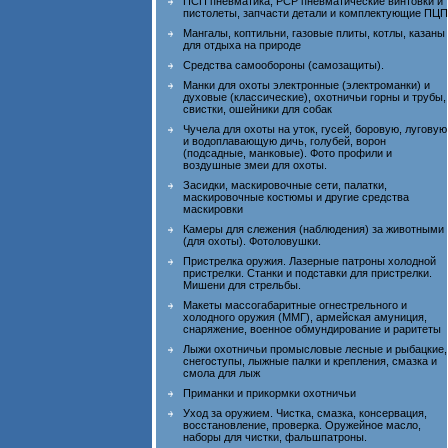
ПСП пневматика, PCP пневматические винтовки и
пистолеты, запчасти детали и комплектующие ПЦП
Мангалы, коптильни, газовые плиты, котлы, казаны
для отдыха на природе
Средства самообороны (самозащиты).
Манки для охоты электронные (электроманки) и
духовые (классические), охотничьи горны и трубы,
свистки, ошейники для собак
Чучела для охоты на уток, гусей, боровую, луговую
и водоплавающую дичь, голубей, ворон
(подсадные, манковые). Фото профили и
воздушные змеи для охоты.
Засидки, маскировочные сети, палатки,
маскировочные костюмы и другие средства
маскировки
Камеры для слежения (наблюдения) за животными
(для охоты). Фотоловушки.
Пристрелка оружия. Лазерные патроны холодной
пристрелки. Станки и подставки для пристрелки.
Мишени для стрельбы.
Макеты массогабаритные огнестрельного и
холодного оружия (ММГ), армейская амуниция,
снаряжение, военное обмундирование и раритеты
Лыжи охотничьи промысловые лесные и рыбацкие,
снегоступы, лыжные палки и крепления, смазка и
смола для лыж
Приманки и прикормки охотничьи
Уход за оружием. Чистка, смазка, консервация,
восстановление, проверка. Оружейное масло,
наборы для чистки, фальшпатроны.