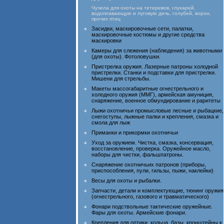
Чучела для охоты на тетеревов, глухарей,
водоплавающую и луговую дичь, голубей, ворон,
прочих птиц
Засидки, маскировочные сети, палатки,
маскировочные костюмы и другие средства
маскировки
Камеры для слежения (наблюдения) за животными
(для охоты). Фотоловушки.
Пристрелка оружия. Лазерные патроны холодной
пристрелки. Станки и подставки для пристрелки.
Мишени для стрельбы.
Макеты массогабаритные огнестрельного и
холодного оружия (ММГ), армейская амуниция,
снаряжение, военное обмундирование и раритеты
Лыжи охотничьи промысловые лесные и рыбацкие,
снегоступы, лыжные палки и крепления, смазка и
смола для лыж
Приманки и прикормки охотничьи
Уход за оружием. Чистка, смазка, консервация,
восстановление, проверка. Оружейное масло,
наборы для чистки, фальшпатроны.
Снаряжение охотничьих патронов (приборы,
приспособления, пули, гильзы, пыжи, наклейки)
Весы для охоты и рыбалки.
Запчасти, детали и комплектующие, тюнинг оружия
(огнестрельного, газового и травматического)
Фонари подствольные тактические оружейные.
Фары для охоты. Армейские фонари.
Крепления для оптики, кольца, базы, кронштейны к