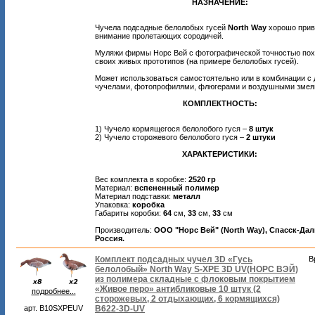
НАЗНАЧЕНИЕ:
Чучела подсадные белолобых гусей
North Way
хорошо прив
внимание пролетающих сородичей.
Муляжи фирмы Норс Вей с фотографической точностью пох
своих живых прототипов (на примере белолобых гусей).
Может использоваться самостоятельно или в комбинации с
чучелами, фотопрофилями, флюгерами и воздушными змея
КОМПЛЕКТНОСТЬ:
1) Чучело кормящегося белолобого гуся –
8 штук
2) Чучело сторожевого белолобого гуся –
2 штуки
ХАРАКТЕРИСТИКИ:
Вес комплекта в коробке:
2520 гр
Материал:
вспененный полимер
Материал подставки:
металл
Упаковка:
коробка
Габариты коробки:
64
см,
33
см,
33
см
Производитель:
ООО "Норс Вей" (North Way), Спасск-Да
Россия.
Комплект подсадных чучел 3D «Гусь
В
белолобый» North Way S-XPE 3D UV(НОРС ВЭЙ)
из полимера складные с флоковым покрытием
«Живое перо» антибликовые 10 штук (2
подробнее...
сторожевых, 2 отдыхающих, 6 кормящихся)
арт. B10SXPEUV
B622-3D-UV