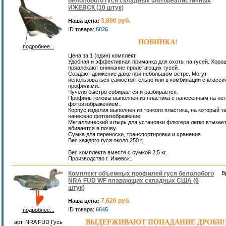
белолобого гуся складных фотореалистичных
ИЖЕВСК (10 штук)
3,890 руб.
Наша цена:
ID товара:
5026
НОВИНКА!
подробнее...
Цена за 1 (один) комплект.
Удобная и эффективная приманка для охоты на гусей. Хоро
привлекают внимание пролетающих гусей.
Создают движение даже при небольшом ветре. Могут
использоваться самостоятельно или в комбинации с класс
профилями.
Чучело быстро собирается и разбирается.
Профиль головы выполнен из пластика с нанесенным на нег
фотоизображением.
Корпус изделия выполнен из тонкого пластика, на который т
нанесено фотоизображение.
Металлический штырь для установки флюгера легко втыкает
вбивается в почву.
Сумка для переноски, транспортировки и хранения.
Вес каждого гуся около 250 г.
Вес комплекта вместе с сумкой 2,5 кг.
Производство г. Ижевск.
Комплект объемных профилей гуся белолобого
В
NRA FUD WF плавающих складных США (6
штук)
7,620 руб.
Наша цена:
ID товара:
6645
подробнее...
ВЫДЕРЖИВАЮТ ПОПАДАНИЕ ДРОБИ!!
арт. NRA FUD Гусь