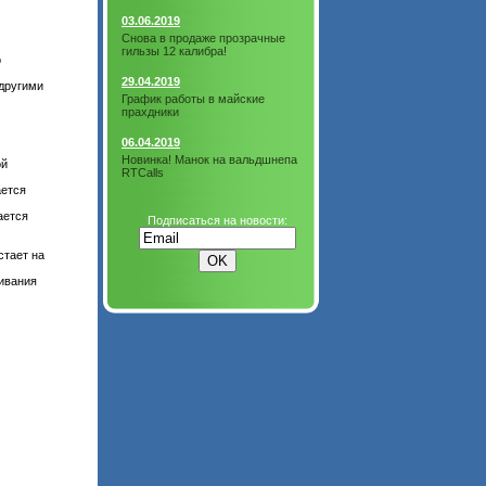
03.06.2019
Снова в продаже прозрачные
гильзы 12 калибра!
о
29.04.2019
 другими
График работы в майские
прахдники
06.04.2019
Новинка! Манок на вальдшнепа
ой
RTCalls
ается
ается
Подписаться на новости:
стает на
ивания