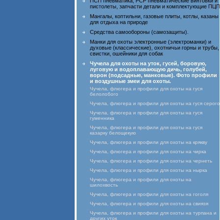
ПСП пневматика, PCP пневматические винтовки и
пистолеты, запчасти детали и комплектующие ПЦП
Мангалы, коптильни, газовые плиты, котлы, казаны
для отдыха на природе
Средства самообороны (самозащиты).
Манки для охоты электронные (электроманки) и
духовые (классические), охотничьи горны и трубы,
свистки, ошейники для собак
Чучела для охоты на уток, гусей, боровую,
луговую и водоплавающую дичь, голубей,
ворон (подсадные, манковые). Фото профили
и воздушные змеи для охоты.
Чучела, флюгера и профили для охоты на гуся
белолобого
Чучела, флюгера и профили для охоты на гуся серого
Чучела, флюгера и профили для охоты на гуся
гуменника
Чучела, флюгера и профили для охоты на гуся
казарку белощекую
Чучела, флюгера и профили для охоты на крякву
Чучела, флюгера и профили для охоты на чирка
Чучела, флюгера и профили для охоты на чернеть
Чучела, флюгера и профили для охоты на нырка
Чучела, флюгера и профили для охоты на
шилохвость
Чучела, флюгера и профили для охоты на гоголя
Чучела, флюгера и профили для охоты на свиязя
Чучела, флюгера и профили для охоты на турпана и
других уток