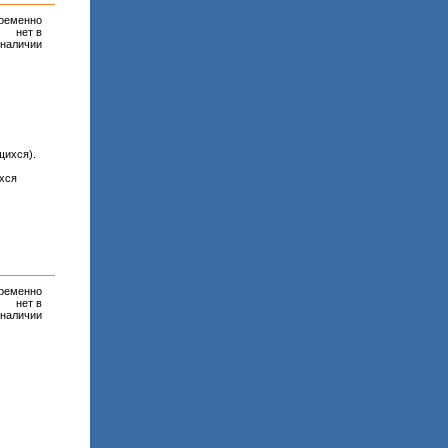
ременно
нет в
наличии
щихся).
хся
ременно
нет в
наличии