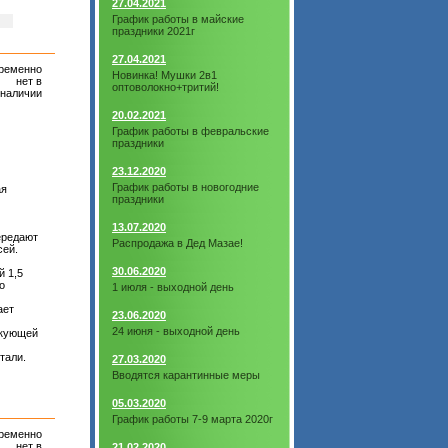
27.04.2021
График работы в майские
праздники 2021г
27.04.2021
ременно
Новинка! Мушки 2в1
нет в
оптоволокно+тритий!
наличии
20.02.2021
График работы в февральские
праздники
23.12.2020
График работы в новогодние
ая
праздники
13.07.2020
ередают
Распродажа в Дед Мазае!
сей.
30.06.2020
й 1,5
о
1 июля - выходной день
ает
23.06.2020
24 июня - выходной день
икующей
тали.
27.03.2020
Вводятся карантинные меры
05.03.2020
График работы 7-9 марта 2020г
ременно
нет в
21.02.2020