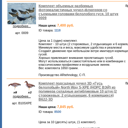
Комплект объемных разборных
В
фотореалистичных чучел-флюгеров со
съемными головами белолобого гуся. 10 штук
0009
7,400 руб.
Наша цена:
подробнее...
ID товара:
1118
арт. 0009
Цена за 1 (один) комплект.
Комплект - 10 штук (2 сторожевых, 2 отдыхающих и 6 кормя
Минимум места и веса, максимум удобства и реализма!
Создают движение при небольшом ветре имитируя кормящи
гусей.
Хорошо привлекают внимание пролетающих гусей.
Могут использоваться самостоятельно или в комбинации с
классическими профилями и воздушным змеем.
Вес комплекта 1650 грамм.
Производство ARtehnology, С-П.
Комплект подсадных чучел 3D «Гусь
В
белолобый» North Way S-XPE (НОРС ВЭЙ) из
полимера складные антибликовые 10 штук (2
сторожевых, 2 отдыхающих, 6 кормящихся)
подробнее...
B622-3D
арт. B10SXPE
7,845 руб.
Наша цена:
ID товара:
8500
Цена за 10 (десять) штук, (1 комплект).