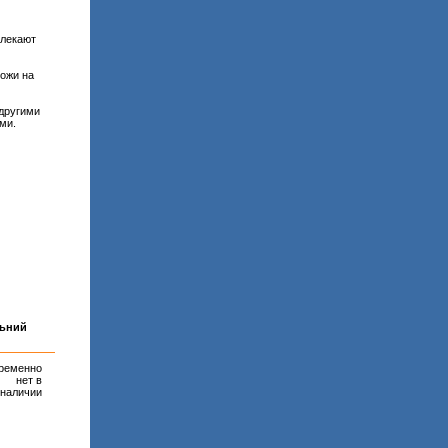
лекают
ожи на
 другими
ми.
льний
ременно
нет в
наличии