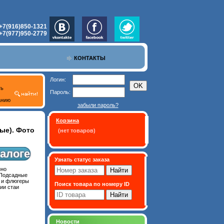
+7(916)850-1321
+7(977)950-2779
КОНТАКТЫ
Логин:
ть
Пароль:
анию
забыли пароль?
Корзина
ые). Фото
(нет товаров)
алоге
Узнать статус заказа
нно
 Подсадные
и и флюгеры
Поиск товара по номеру ID
ии стаи
Новости