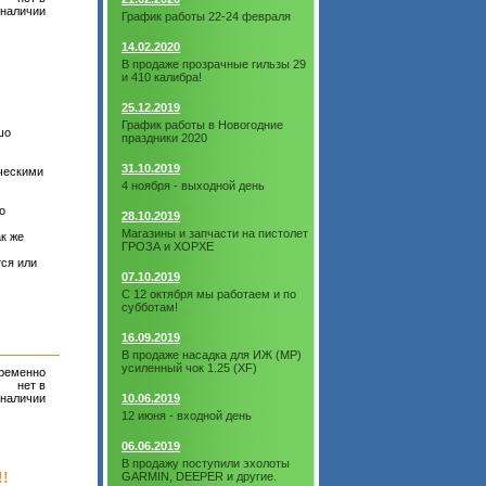
наличии
График работы 22-24 февраля
14.02.2020
В продаже прозрачные гильзы 29
и 410 калибра!
25.12.2019
График работы в Новогодние
шо
праздники 2020
31.10.2019
ическими
4 ноября - выходной день
о
28.10.2019
Магазины и запчасти на пистолет
ак же
ГРОЗА и ХОРХЕ
ся или
07.10.2019
С 12 октября мы работаем и по
субботам!
16.09.2019
В продаже насадка для ИЖ (МР)
усиленный чок 1.25 (XF)
ременно
нет в
наличии
10.06.2019
12 июня - входной день
06.06.2019
В продажу поступили эхолоты
!
GARMIN, DEEPER и другие.