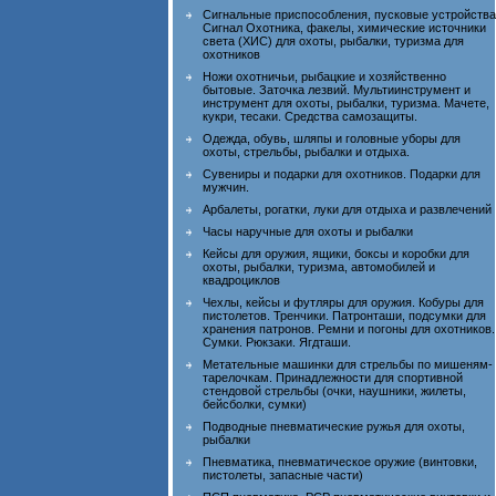
Сигнальные приспособления, пусковые устройства
Сигнал Охотника, факелы, химические источники
света (ХИС) для охоты, рыбалки, туризма для
охотников
Ножи охотничьи, рыбацкие и хозяйственно
бытовые. Заточка лезвий. Мультиинструмент и
инструмент для охоты, рыбалки, туризма. Мачете,
кукри, тесаки. Средства самозащиты.
Одежда, обувь, шляпы и головные уборы для
охоты, стрельбы, рыбалки и отдыха.
Сувениры и подарки для охотников. Подарки для
мужчин.
Арбалеты, рогатки, луки для отдыха и развлечений
Часы наручные для охоты и рыбалки
Кейсы для оружия, ящики, боксы и коробки для
охоты, рыбалки, туризма, автомобилей и
квадроциклов
Чехлы, кейсы и футляры для оружия. Кобуры для
пистолетов. Тренчики. Патронташи, подсумки для
хранения патронов. Ремни и погоны для охотников.
Сумки. Рюкзаки. Ягдташи.
Метательные машинки для стрельбы по мишеням-
тарелочкам. Принадлежности для спортивной
стендовой стрельбы (очки, наушники, жилеты,
бейсболки, сумки)
Подводные пневматические ружья для охоты,
рыбалки
Пневматика, пневматическое оружие (винтовки,
пистолеты, запасные части)