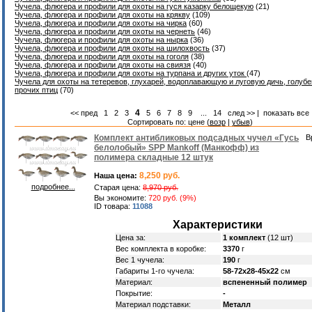
Чучела, флюгера и профили для охоты на гуся казарку белощекую
(21)
Чучела, флюгера и профили для охоты на крякву
(109)
Чучела, флюгера и профили для охоты на чирка
(60)
Чучела, флюгера и профили для охоты на чернеть
(46)
Чучела, флюгера и профили для охоты на нырка
(36)
Чучела, флюгера и профили для охоты на шилохвость
(37)
Чучела, флюгера и профили для охоты на гоголя
(38)
Чучела, флюгера и профили для охоты на свиязя
(40)
Чучела, флюгера и профили для охоты на турпана и других уток
(47)
Чучела для охоты на тетеревов, глухарей, водоплавающую и луговую дичь, голубе
прочих птиц
(70)
4
<< пред
1
2
3
5
6
7
8
9
...
14
след >>
|
показать все
Сортировать по: цене (
возр
|
убыв
)
Комплект антибликовых подсадных чучел «Гусь
В
белолобый» SPP Mankoff (Манкофф) из
полимера складные 12 штук
8,250 руб.
Наша цена:
подробнее...
Старая цена:
8,970 руб.
Вы экономите:
720 руб. (9%)
ID товара:
11088
Характеристики
Цена за:
1 комплект
(12 шт)
Вес комплекта в коробке:
3370
г
Вес 1 чучела:
190
г
Габариты 1-го чучела:
58-72х28-45х22
см
Материал:
вспененный полимер
Покрытие:
-
Материал подставки:
Металл