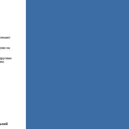
лекают
ожи на
 другими
ми.
льний