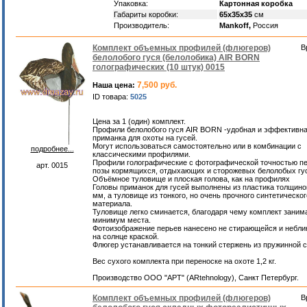
Упаковка:
Картонная коробка
Габариты коробки:
65х35х35
см
Производитель:
Mankoff,
Россия
Комплект объемных профилей (флюгеров)
В
белолобого гуся (белолобика) AIR BORN
голографических (10 штук) 0015
7,500 руб.
Наша цена:
ID товара:
5025
Цена за 1 (один) комплект.
Профили белолобого гуся AIR BORN -удобная и эффективн
приманка для охоты на гусей.
Могут использоваться самостоятельно или в комбинации с
подробнее...
классическими профилями.
Профили голографические с фотографической точностью п
арт. 0015
позы кормящихся, отдыхающих и сторожевых белолобых гу
Объёмное туловище и плоская голова, как на профилях
Головы приманок для гусей выполнены из пластика толщино
мм, а туловище из тонкого, но очень прочного синтетическог
материала.
Туловище легко сминается, благодаря чему комплект заним
минимум места.
Фотоизображение перьев нанесено не стирающейся и небл
на солнце краской.
Флюгер устанавливается на тонкий стержень из пружинной с
Вес сухого комплекта при переноске на охоте 1,2 кг.
Производство ООО "АРТ" (ARtehnology), Санкт Петербург.
Комплект объемных профилей (флюгеров)
В