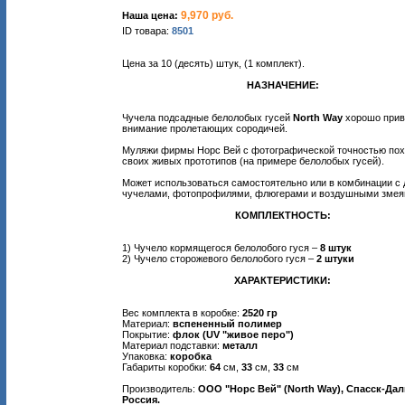
9,970 руб.
Наша цена:
ID товара:
8501
Цена за 10 (десять) штук, (1 комплект).
НАЗНАЧЕНИЕ:
Чучела подсадные белолобых гусей
North Way
хорошо прив
внимание пролетающих сородичей.
Муляжи фирмы Норс Вей с фотографической точностью пох
своих живых прототипов (на примере белолобых гусей).
Может использоваться самостоятельно или в комбинации с
чучелами, фотопрофилями, флюгерами и воздушными змея
КОМПЛЕКТНОСТЬ:
1) Чучело кормящегося белолобого гуся –
8 штук
2) Чучело сторожевого белолобого гуся –
2 штуки
ХАРАКТЕРИСТИКИ:
Вес комплекта в коробке:
2520 гр
Материал:
вспененный полимер
Покрытие:
флок (UV "живое перо")
Материал подставки:
металл
Упаковка:
коробка
Габариты коробки:
64
см,
33
см,
33
см
Производитель:
ООО "Норс Вей" (North Way), Спасск-Да
Россия.