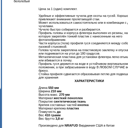
белолобый
Цена за 1 (один) комплект.
Удобные и эффективные чучела для охоты на гусей. Хорош
привлекают внимание пролетающей стаи.
Может использоваться самостоятельно или в комбинации с
чучелами.
Чучело быстро собирается и разбирается.
Профиль головы и корпуса флюгера выполнен из резины, на
которую закреплён тонкий пластик с нанесенным на него
фотоизображеним.
Части корпуса (тела) профиля гуся соединяются между соб
пазовой стыковкой.
Голова чучела закреплена на пластиковую заклепку и опуск
или поднимается на угол до 180 градусов.
Металлическая пластина для установки флюгера легко втык
или вбивается в почву.
Профиль гуся держится на воде в устойчивом вертикальном
положении, а при забрасывании в воду В ЛЮБОМ СЛУЧАЕ в
брюхо.
Стойка профиля сдвигается образовывая петлю для подвеш
для хранения
ХАРАКТЕРИСТИКИ
Длина
550 мм
Ширина
210 мм
Высота макс.
270 мм
Материал
жесткий пеноплен
Покрытие
синтетическая ткань
Крепеж составных частей
кнопка
Материал крепежа
пластик
Плавучесть
да
Вес
410 грамм
Вес брутто
3,8 кг
Произведено для
NRAFUD
Вирджиния США в Китае