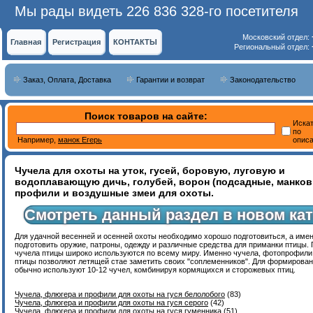
Мы рады видеть 226 836 328-го посетителя
Московский отдел:
Главная
Регистрация
КОНТАКТЫ
Региональный отдел:
Заказ, Оплата, Доставка
Гарантии и возврат
Законодательство
Поиск товаров на сайте:
Иска
по
Например,
манок Егерь
опис
Чучела для охоты на уток, гусей, боровую, луговую и
водоплавающую дичь, голубей, ворон (подсадные, манков
профили и воздушные змеи для охоты.
Смотреть данный раздел в новом кат
Для удачной весенней и осенней охоты необходимо хорошо подготовиться, а име
подготовить оружие, патроны, одежду и различные средства для приманки птицы.
чучела птицы широко используются по всему миру. Именно чучела, фотопрофил
птицы позволяют летящей стае заметить своих "соплеменников". Для формирован
обычно используют 10-12 чучел, комбинируя кормящихся и сторожевых птиц.
Чучела, флюгера и профили для охоты на гуся белолобого
(83)
Чучела, флюгера и профили для охоты на гуся серого
(42)
Чучела, флюгера и профили для охоты на гуся гуменника
(51)