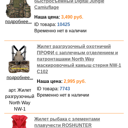
быстросъемный Digital Jungle
Camiuflage
Наша цена:
3,490 руб.
подробнее...
ID товара:
10425
Временно нет в наличии
Жилет разгрузочный охотничий
ПРОФИ с заплечным отделением и
патронташами North Way
маскировочный камыш стерня NW-1
C102
подробнее...
Наша цена:
2,995 руб.
ID товара:
7743
арт. Жилет
Временно нет в наличии
разгрузочный
North Way
NW-1
Жилет рыбака с элементами
плавучести ROSHUNTER