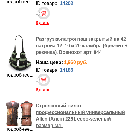
подробнее...
ID товара:
14202
Купить
Разгрузка-патронташ закрытый на 42
патрона 12, 16 и 20 калибра (брезент +
резинка), Военохот арт. 844
Наша цена:
1,960 руб.
ID товара:
14186
подробнее...
Купить
Стрелковый жилет
профессиональный универсальный
Allen (Ален) 2261 серо-зеленый
размер М/L
подробнее...