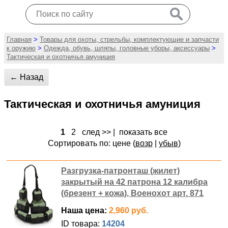
Главная
>
Товары для охоты, стрельбы, комплектующие и запчасти
к оружию
>
Одежда, обувь, шляпы, головные уборы, аксессуары
>
Тактическая и охотничья амуниция
← Назад
Тактическая и охотничья амуниция
1
2
след >>
|
показать все
Сортировать по: цене (
возр
|
убыв
)
Разгрузка-патронташ (жилет)
закрытый на 42 патрона 12 калибра
(брезент + кожа), Военохот арт. 871
Наша цена:
2,960 руб.
ID товара:
14204