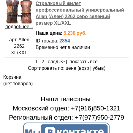
Стрелковый жилет
профессиональный универсальный
Allen (Ален) 2262 серо-зеленый
размер XL/XXL
подробнее...
Наша цена:
5,230 руб.
арт. Allen
ID товара:
2854
2262
Временно нет в наличии
XL/XXL
1
2
след >>
|
показать все
Сортировать по: цене (
возр
|
убыв
)
Корзина
(нет товаров)
Наши телефоны:
Московский отдел: +7(916)850-1321
Региональный отдел: +7(977)950-2779