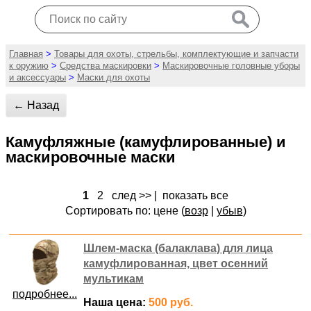
Главная
>
Товары для охоты, стрельбы, комплектующие и запчасти
к оружию
>
Средства маскировки
>
Маскировочные головные уборы
и аксессуары
>
Маски для охоты
← Назад
Камуфляжные (камуфлированные) и
маскировочные маски
1
2
след >>
|
показать все
Сортировать по: цене (
возр
|
убыв
)
Шлем-маска (балаклава) для лица
камуфлированная, цвет осенний
мультикам
подробнее...
Наша цена:
500 руб.