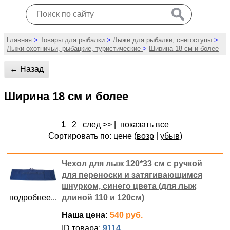
Главная
>
Товары для рыбалки
>
Лыжи для рыбалки, снегоступы
>
Лыжи охотничьи, рыбацкие, туристические
>
Ширина 18 см и более
← Назад
Ширина 18 см и более
1
2
след >>
|
показать все
Сортировать по: цене (
возр
|
убыв
)
Чехол для лыж 120*33 см с ручкой
для переноски и затягивающимся
шнурком, синего цвета (для лыж
подробнее...
длиной 110 и 120см)
Наша цена:
540 руб.
ID товара:
9114