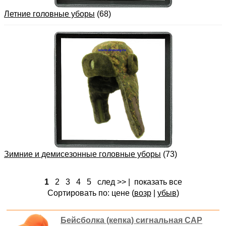
Летние головные уборы
(68)
Зимние и демисезонные головные уборы
(73)
1
2
3
4
5
след >>
|
показать все
Сортировать по: цене (
возр
|
убыв
)
Бейсболка (кепка) сигнальная CAP