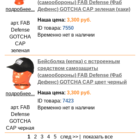
(самообороны) FAB Defense (Фаб
подробнее...
Дефенс) GOTCHA CAP зеленая (хаки)
Наша цена:
3,300 руб.
арт. FAB
ID товара:
7550
Defense
Временно нет в наличии
GOTCHA
CAP
зеленая
Бейсболка (кепка) с встроенным
средством самозащиты
(самообороны) FAB Defense (Фаб
Дефенс) GOTCHA CAP цвет черный
Наша цена:
3,300 руб.
подробнее...
ID товара:
7423
арт. FAB
Временно нет в наличии
Defense
GOTCHA
CAP черная
1
2
3
4
5
след >>
|
показать все