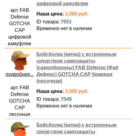
цифровой камуфляж
арт. FAB
Наша цена:
3,300 руб.
Defense
ID товара:
7551
GOTCHA
Временно нет в наличии
CAP
цифровой
камуфляж
Бейсболка (кепка) с встроенным
средством самозащиты
(самообороны) FAB Defense (Фаб
подробнее...
Дефенс) GOTCHA CAP бежевая
(песочная)
арт. FAB
Наша цена:
3,300 руб.
Defense
ID товара:
7549
GOTCHA
Временно нет в наличии
CAP
песочная
Бейсболка (кепка) с встроенным
средством самозащиты