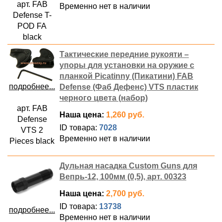
арт. FAB
Временно нет в наличии
Defense T-
POD FA
black
Тактические передние рукояти –
упоры для установки на оружие с
планкой Picatinny (Пикатини) FAB
подробнее...
Defense (Фаб Дефенс) VTS пластик
черного цвета (набор)
арт. FAB
Наша цена:
1,260 руб.
Defense
ID товара:
7028
VTS 2
Временно нет в наличии
Pieces black
Дульная насадка Custom Guns для
Вепрь-12, 100мм (0,5), арт. 00323
Наша цена:
2,700 руб.
ID товара:
13738
подробнее...
Временно нет в наличии