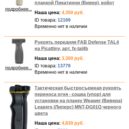
планкой Пикатинни (Вивер), койот
подробнее...
Наша цена:
4,350 руб.
ID товара:
12169
Временно нет в наличии
Рукоять передняя FAB Defense TAL4
на Picattiny, арт. fx-tal4b
Наша цена:
3,300 руб.
ID товара:
13779
подробнее...
Временно нет в наличии
Тактическая быстросъемная рукоять
переноса огня - сошка (упор) для
установки на планку Weawer (Вивера)
Leapers (Липерс) MNT-DG01Q черного
цвета
Наша цена:
4,830 руб.