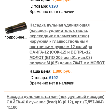
ID товара:
6193
Временно нет в наличии
Насадка дульная удлиняющая
(насадок, удлинитель ствола,
переходник к пламегасителю)
подробнее...
наружняя к гладкоствольным
охотничьим ружьям 12 калибра
САЙГА-12 (СОК-12) и ВЕПРЬ-12
МОЛОТ (ВПО-205 исп.01, исп.03)
получок M (0.5) длина 70/47 мм МОЛОТ
Наша цена:
1,800 руб.
ID товара:
6192
Временно нет в наличии
Насадка дульная штатная (чок, дульный насадок)
САЙГА-410 сужение (lead) IC (0,12), арт. (БД57-004)
41100