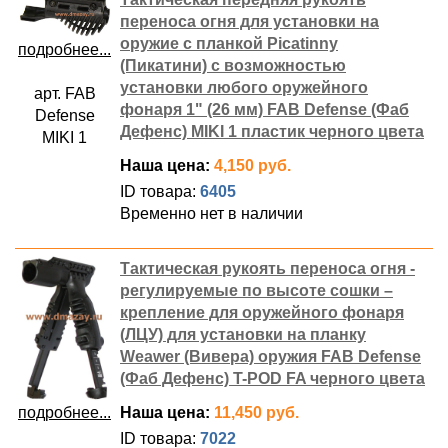
переноса огня для установки на
оружие с планкой Picatinny
подробнее...
(Пикатини) с возможностью
установки любого оружейного
арт. FAB
фонаря 1" (26 мм) FAB Defense (Фаб
Defense
Дефенс) MIKI 1 пластик черного цвета
MIKI 1
Наша цена:
4,150 руб.
ID товара:
6405
Временно нет в наличии
Тактическая рукоять переноса огня -
регулируемые по высоте сошки –
крепление для оружейного фонаря
(ЛЦУ) для установки на планку
Weawer (Вивера) оружия FAB Defense
(Фаб Дефенс) T-POD FA черного цвета
подробнее...
Наша цена:
11,450 руб.
ID товара:
7022