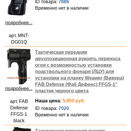
ID товара:
7886
Временно нет в наличии
подробнее...
арт. MNT-
DG01Q
Тактическая передняя
двухпозиционная рукоять переноса
огня с возможностью установки
подствольного фонаря (ЛЦУ) для
установки на планку Weawer (Вивера)
FAB Defense (Фаб Дефенс) FFGS-1"
подробнее...
пластик черного цвета
Наша цена:
5,950 руб.
арт. FAB
Defense
ID товара:
7020
FFGS-1
Временно нет в наличии
black
Тактическая передняя рукоять